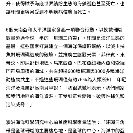
升，使得賦予海底世界繽紛生態的海藻褪色甚至死亡，也
讓珊瑚更容易受到不明疾病侵襲而死亡。 
6個東南亞和太平洋國家發起一項聯合行動，以挽救珊瑚
數量超過全球一半的「珊瑚三角帶」，珊瑚是海洋生態的
基礎，這些國家打算建立一個海洋保護區網絡，以減少捕
魚對珊瑚礁造成的破壞，並推廣生態觀光業。菲律賓、東
帝汶、印尼部份地區、馬來西亞、巴布亞紐幾內亞和索羅
門群島周遭的海域，共有超過600種珊瑚與3000多種海洋
動植物共生，不過這些珊瑚僅有約76％為人類所知。 印尼
海洋及漁業部長南貝里說：「我很遺憾地表示，我們國家
和我們地區的海洋資源，正受到氣候變遷、破壞性捕魚和
污染威脅。」
澳洲海洋科學研究中心前首席科學家韋隆說：「珊瑚三角
帶是全球珊瑚的主要棲息地，是全球的中心，海洋中的亞