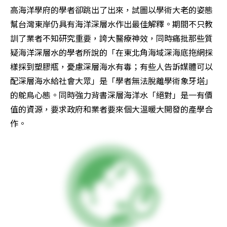
高海洋學府的學者卻跳出了出來，試圖以學術大老的姿態
幫台灣東岸仍具有海洋深層水作出最佳解釋。期間不只教
訓了業者不知研究重要，誇大醫療神效，同時痛批那些質
疑海洋深層水的學者所說的「在東北角海域深海底拖網採
樣採到塑膠瓶，憂慮深層海水有毒；有些人告訴媒體可以
配深層海水給社會大眾」是「學者無法脫離學術象牙塔」
的鴕鳥心態。同時強力背書深層海洋水「絕對」是一有價
值的資源，要求政府和業者要來個大溫暖大開發的產學合
作。 