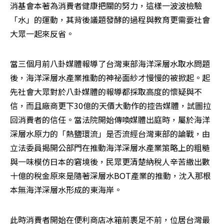
消基會本著為消費者健康把關的努力，這樣一波波檢驗
「水」的運動，其背後議題發酵的過程與教育更需要社會
大眾一起來反省。 
當三個月前八卦媒體報導了台灣東部海洋深層水取水問題
後，海洋深層水產業推動的神祕面紗才慢慢的被掀起。起
先社會大眾對於八卦媒體的報導都採取高度的懷疑與不
信，而且廠商更下30億的天價大動作的控告媒體，試圖拉
回消費者的信任。當法院開始傳喚媒體出庭時，屬於海洋
深層水原力的「熱鹽環流」是否流經台灣東部的論戰，由
立法委員揭開公部門在推動海洋深層水產業策略上的粗糙
與一味模仿日本的窘境後，民眾更清楚納稅人辛苦繳出數
十億的稅金原來是隨著深層水BOT產業的推動，沈入那根
本無海洋深層水形成的東海岸。 
此時消費者開始在便利商店冰箱前裹足不前，位居台灣最