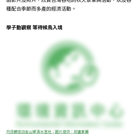
種配合季節而多產的經濟活動。
學子勤觀察 等待候鳥入境
丹頂鶴造訪金山鄉清水溼地；圖片提供：邱盧素蘭