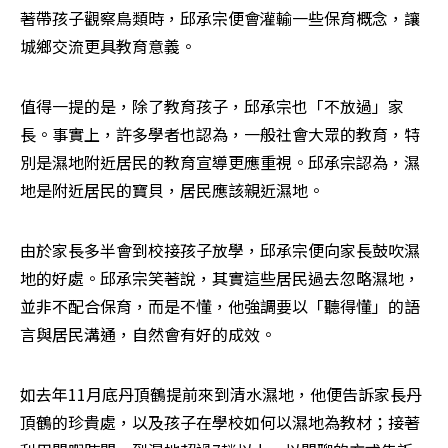
著帶孩子觀察鳥類時，邱承宗便會灌輸一些保育概念，讓
城鄉交流更具教育意義。
值得一提的是，除了教育孩子，邱承宗也「不放過」家
長。事實上，許多學者也認為，一般社會大眾的教育，特
別是濕地附近居民的教育宣導更應重視。邱承宗認為，濕
地是附近居民的寶貝，居民應該親近濕地。
由於家長多半會到校接孩子放學，邱承宗便向家長鼓吹濕
地的好處。邱承宗笑著說，其實這些居民過去忽略濕地，
並非不配合保育，而是不懂，他強調要以「聽得懂」的語
言與居民溝通，自然會有好的成效。
如去年11月底丹頂鶴提前來到清水濕地，他便告訴家長丹
頂鶴的珍貴處，以及孩子在學校如何以濕地為教材；接著