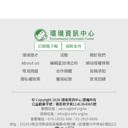
訂閱電子報
捐款支持
環境徵才
活動
關於我們
About us
編輯室自律公約
網站授權條款
常見問題
合作媒體
投稿須知
隱私權政策
獲獎紀錄
意見回饋
© Copyright 2026 環境資訊中心 版權所有
公益勸募字號：
衛部救字第1141364365號
服務信箱：
service@tnf.org.tw
投稿信箱：
infor@e-info.org.tw
客服電話：070-10101-666／02-2910-6000
地址：231023新北市新店區民權路48號3樓（近捷運大坪林站1號出口）