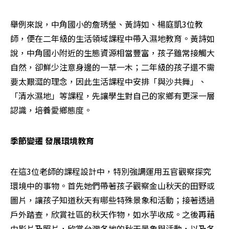
舉例來說，中角國小的詹琇瑩、黃詩如、楊庭凱3位教
師，便在二年級的生活領域課程中帶入濕地教育。黃詩如
說，中角國小附近的生態資源相當豐富，孩子雖常接觸大
自然，卻鮮少注意身邊的一草一木；二年級的孩子還不需
要太艱澀的理念，因此生活課程中安排「與沙共舞」、
「清水濕地」等課程，先讓學生對自己的家鄉有更深一層
認識，培養愛鄉態度。
季節變遷 發展環境教育
在這3位老師的課程設計中，特別強調運用五官觀察探究
環境中的事物。首先她們帶著孩子觀察金山秋天的田野或
圖片，讓孩子知道秋天有哪些特殊景象和活動；接著透過
戶外踏查，欣賞社區的秋天作物，如水芋收成。之後再藉
由影片及照片，欣賞台灣各地的秋天景象與活動，以及各