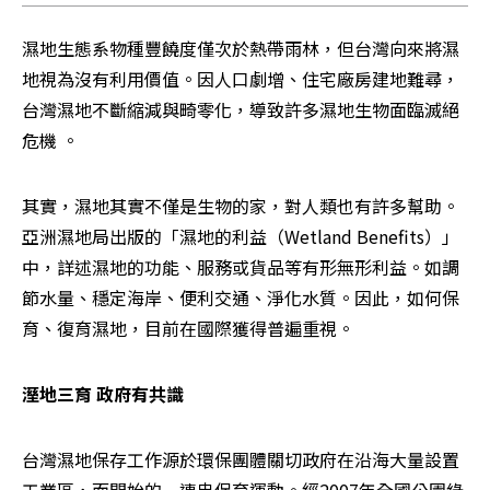
濕地生態系物種豐饒度僅次於熱帶雨林，但台灣向來將濕
地視為沒有利用價值。因人口劇增、住宅廠房建地難尋，
台灣濕地不斷縮減與畸零化，導致許多濕地生物面臨滅絕
危機 。
其實，濕地其實不僅是生物的家，對人類也有許多幫助。
亞洲濕地局出版的「濕地的利益（Wetland Benefits）」
中，詳述濕地的功能、服務或貨品等有形無形利益。如調
節水量、穩定海岸、便利交通、淨化水質。因此，如何保
育、復育濕地，目前在國際獲得普遍重視。
溼地三育 政府有共識
台灣濕地保存工作源於環保團體關切政府在沿海大量設置