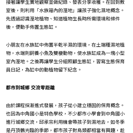
接著讓學生實地觀察並做紀錄、發表分享收穫。在回到教
室後，則利用「水族箱內的溼地」讓孩子強化濕地概念。
先透過認識溼地植物、知道植物生長時所需環境和條件
後，便動手佈置生態缸。
小朋友在水族缸中佈置半乾半濕的環境，在土端種濕地植
物，水端則飼養小魚及雙棲動物，使水族缸成為一塊小型
室內溼地。之後再讓學生分組照顧生態缸，習寫生態保育
員日記，為缸中的動植物留下紀念。
都市到城鄉 交流零距離
由於課程採漸進式發展，孩子從小建立穩固的保育概念。
也因為中角國小是特色學校，不少都市小學會到中角國小
進行城鄉交流，邱承宗利用機會帶孩子到濕地去，如冬季
是丹頂鶴光臨的季節，都市孩子對鳥類都相當有興趣，趁