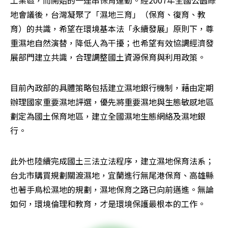
工業區，而開始的一連串保育運動。經2007年全國公園綠
地會議後，台灣凝聚了「濕地三育」（保育、復育、教
育）的共識，希望在環境基本法「永續發展」原則下，尊
重濕地自然演替，降低人為干擾；也希望有效協調經濟發
展部門建立共識，合理調整國土資源保育與利用政策。
目前內政部的具體策略包括建立濕地銀行機制，藉由定期
辦理國家重要濕地評選，優先將重要濕地與生態敏感地區
劃定為國土保育地區，建立全國濕地生態網絡及濕地銀
行。
此外也陸續完成國土三法立法程序，建立濕地保育法系；
台北市購買規劃關渡濕地，宜蘭進行無尾港保育、高雄縣
也著手鳥松濕地的規劃，濕地保育之路已向前邁進。無論
如何，環境倫理和教育，才是環境保護最根本的工作。