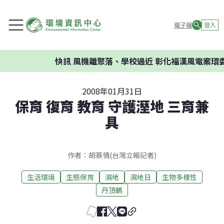
電子報
登入
快訊
風機離聚落、學校過近 彰化福漢風電案環委建
2008年01月31日
保育 復育 教育 守護溼地 三育兼
具
作者：胡慕情(台灣立報記者)
生活環境
生態保育
濕地
濕地日
生物多樣性
丹頂鶴