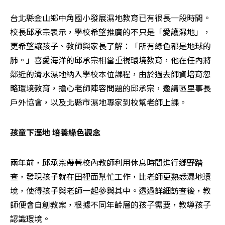
台北縣金山鄉中角國小發展濕地教育已有很長一段時間。
校長邱承宗表示，學校希望推廣的不只是「愛護濕地」，
更希望讓孩子、教師與家長了解：「所有綠色都是地球的
肺。」喜愛海洋的邱承宗相當重視環境教育，他在任內將
鄰近的清水濕地納入學校本位課程，由於過去師資培育忽
略環境教育，擔心老師陣容問題的邱承宗，邀請區里事長
戶外協會，以及北縣市濕地專家到校幫老師上課。
孩童下溼地 培養綠色觀念
兩年前，邱承宗帶著校內教師利用休息時間進行鄉野踏
查，發現孩子就在田裡面幫忙工作，比老師更熟悉濕地環
境，使得孩子與老師一起參與其中。透過詳細訪查後，教
師便會自創教案，根據不同年齡層的孩子需要，教導孩子
認識環境。