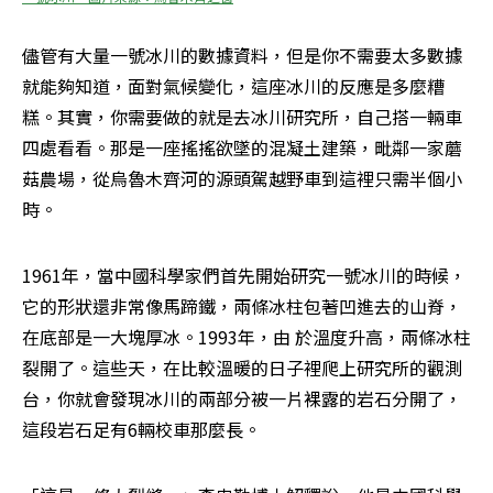
儘管有大量一號冰川的數據資料，但是你不需要太多數據
就能夠知道，面對氣候變化，這座冰川的反應是多麼糟
糕。其實，你需要做的就是去冰川研究所，自己搭一輛車
四處看看。那是一座搖搖欲墜的混凝土建築，毗鄰一家蘑
菇農場，從烏魯木齊河的源頭駕越野車到這裡只需半個小
時。
1961年，當中國科學家們首先開始研究一號冰川的時候，
它的形狀還非常像馬蹄鐵，兩條冰柱包著凹進去的山脊，
在底部是一大塊厚冰。1993年，由 於溫度升高，兩條冰柱
裂開了。這些天，在比較溫暖的日子裡爬上研究所的觀測
台，你就會發現冰川的兩部分被一片裸露的岩石分開了，
這段岩石足有6輛校車那麼長。