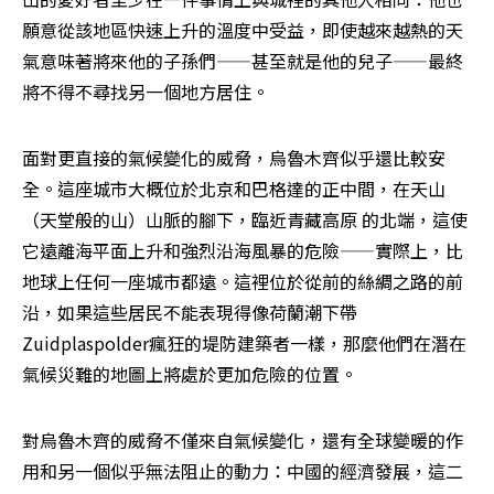
願意從該地區快速上升的溫度中受益，即使越來越熱的天
氣意味著將來他的子孫們——甚至就是他的兒子——最終
將不得不尋找另一個地方居住。
面對更直接的氣候變化的威脅，烏魯木齊似乎還比較安
全。這座城市大概位於北京和巴格達的正中間，在天山
（天堂般的山）山脈的腳下，臨近青藏高原 的北端，這使
它遠離海平面上升和強烈沿海風暴的危險——實際上，比
地球上任何一座城市都遠。這裡位於從前的絲綢之路的前
沿，如果這些居民不能表現得像荷蘭潮下帶
Zuidplaspolder瘋狂的堤防建築者一樣，那麼他們在潛在
氣候災難的地圖上將處於更加危險的位置。
對烏魯木齊的威脅不僅來自氣候變化，還有全球變暖的作
用和另一個似乎無法阻止的動力：中國的經濟發展，這二