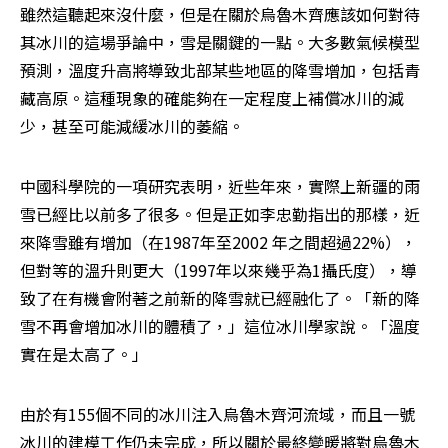
雖然這聽起來沒什麼，但是在關於烏魯木齊應該如何對待
其冰川的這場爭論中，雪是關鍵的一點。大多數氣候模型
預測，溫度升高將導致北部某些地區的降雪增加，包括青
藏高原。這種現象的確能夠在一定程度上補償冰川的減
少，甚至可能減緩冰川的萎縮。
中國科學院的一項研究表明，近些年來，實際上新疆的雨
雪已經比以前多了很多。但是正如李忠勤指出的那樣，近
來降雪雖有增加（在1987年至2002 年之間超過22%），
但對等的溫升則更大（1997年以來幾乎為1攝氏度），導
致了在有機會附著之前新的降雪就已經融化了。「新的降
雪不再會增加冰川的體積了，」這位冰川學家說。「溫度
實在是太高了。」
由於有155個不同的冰川注入烏魯木齊河流域，而且一號
冰川的建模工作仍未完成，所以關於最終變暖將對烏魯木