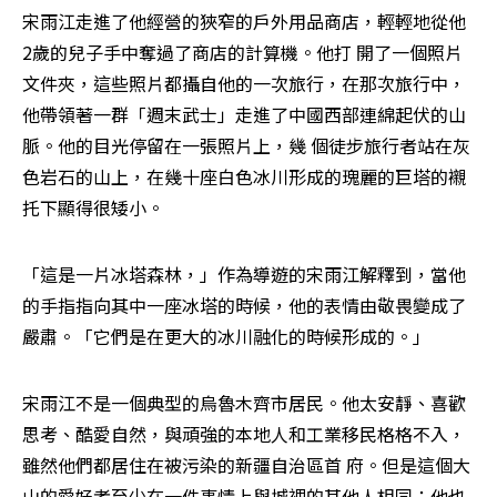
宋雨江走進了他經營的狹窄的戶外用品商店，輕輕地從他
2歲的兒子手中奪過了商店的計算機。他打 開了一個照片
文件夾，這些照片都攝自他的一次旅行，在那次旅行中，
他帶領著一群「週末武士」走進了中國西部連綿起伏的山
脈。他的目光停留在一張照片上，幾 個徒步旅行者站在灰
色岩石的山上，在幾十座白色冰川形成的瑰麗的巨塔的襯
托下顯得很矮小。
「這是一片冰塔森林，」作為導遊的宋雨江解釋到，當他
的手指指向其中一座冰塔的時候，他的表情由敬畏變成了
嚴肅。「它們是在更大的冰川融化的時候形成的。」
宋雨江不是一個典型的烏魯木齊市居民。他太安靜、喜歡
思考、酷愛自然，與頑強的本地人和工業移民格格不入，
雖然他們都居住在被污染的新疆自治區首 府。但是這個大
山的愛好者至少在一件事情上與城裡的其他人相同：他也