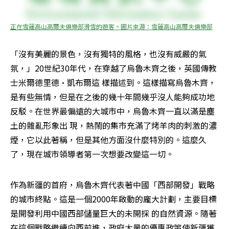
正在雪蓮高山高爾夫俱樂部滑雪的遊客。圖片來源：雪蓮高山高爾夫俱樂部
「沒有美麗的景色，沒有獨特的風格，也沒有威嚴的氣
氛，」20世紀30年代，在穿越了烏魯木齊之後，英國傳教
士米爾德里德•凱布爾這 樣描述到。這樣描寫烏魯木齊，
是有些無情，但是在之後的幾十年間幾乎沒人能夠成功地
反駁。在世界最偏遠的大城市中，烏魯木齊一直以滿是塵
土的雜亂形象出 現，熱鬧的集市充滿了烤羊肉的刺激的濃
煙，它以此著稱，但是其他方面沒什麼特別的。這麼久
了，現在城市領導者第一次想要改變這一切。
作為新疆的首府，烏魯木齊代表著中國「西部開發」戰略
的城市終點。這是一個2000年啟動的龐大計劃，主要目標
是開發利用中國西部儲量巨大的未開採 的自然資源。隨著
在這個戰略繼續向西前進，政府大量的優惠政策使新疆獲