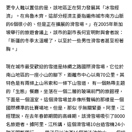
更令人難以置信的是，該地區正在努力發展其「冰雪經
濟」。在烏魯木齊，這部分經濟主要指遍佈城市南方山脈
的6個很小的、但是正在擴展的滑雪場。」在2005年新加
坡舉行的旅遊會議上，該市的副市長何宜明對與會者說：
「新疆的冬季太溫暖了，以至於一些男性滑雪者甚至袒著
胸。」
現在城市最受歡迎的雪道是絲綢之路國際滑雪場，它位於
南山地區的一座小山的腳下，距離市中心以南70公里。其
特色是有兩條上山吊索和一條下山雪道， 有一個熱帶主題
的「生態」餐廳，坐落在一個二層的玻璃前門的旅館裡，
下面是一個溫室。這個滑雪場並非像所聲稱的那樣是一個
國際標準的比賽場地。但是，那似 乎無關緊要。阿里•江
經理說，在去年春節期間的高峰期，該滑雪場吸引了8000
名旅遊者。據阿里•江所講，這個滑雪場10台造雪機24小