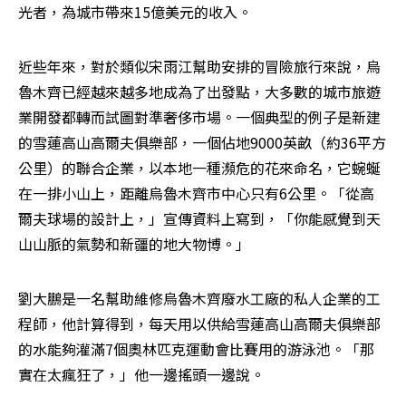
光者，為城市帶來15億美元的收入。
近些年來，對於類似宋雨江幫助安排的冒險旅行來說，烏
魯木齊已經越來越多地成為了出發點，大多數的城市旅遊
業開發都轉而試圖對準奢侈市場。一個典型的例子是新建
的雪蓮高山高爾夫俱樂部，一個佔地9000英畝（約36平方
公里）的聯合企業，以本地一種瀕危的花來命名，它蜿蜒
在一排小山上，距離烏魯木齊市中心只有6公里。「從高
爾夫球場的設計上，」宣傳資料上寫到，「你能感覺到天
山山脈的氣勢和新疆的地大物博。」
劉大鵬是一名幫助維修烏魯木齊廢水工廠的私人企業的工
程師，他計算得到，每天用以供給雪蓮高山高爾夫俱樂部
的水能夠灌滿7個奧林匹克運動會比賽用的游泳池。「那
實在太瘋狂了，」他一邊搖頭一邊說。