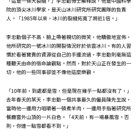
「這是一條大裂縫，」李忠勤博士解釋說，他是中國科學
院的頂尖冰川學家，是天山冰川研究所研究團隊的負責
人。「1985年以來，冰川的裂縫拓寬了將近1倍。」
李忠勤個子不高，臉上帶著親切的微笑，他驕傲地宣佈，
他所研究的一號冰川的開裂情況好於依雲冰川。有的人習
慣於看著寶貴的資源從自己的手邊流過，李忠勤則毫無這
種聽天由命的宿命論觀點。然而，對於天山正在發生的一
切，他的一些同事卻並不像他這麼樂觀。
「10年前，到處都是雪，但是現在幾乎一點都沒有了，」
去年春天的某天，李忠勤一個共事最久的僱員陳先生說，
當時他一邊用力咀嚼著一頓煮羊肉，一邊用手指著研究所
餐廳窗外山頂的一片白色。「4天前，有一場暴風雪。否
則，你連一點雪都看不到。」