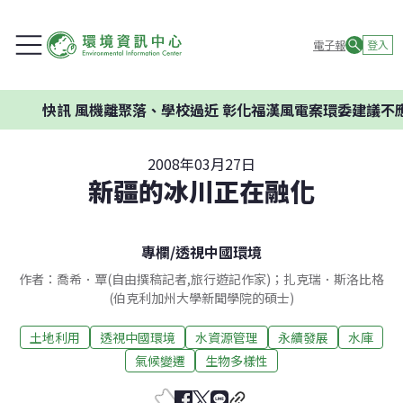
電子報
登入
機離聚落、學校過近 彰化福漢風電案環委建議不應開發
2008年03月27日
新疆的冰川正在融化
專欄
/
透視中國環境
作者：喬希．覃(自由撰稿記者,旅行遊記作家)；扎克瑞．斯洛比格
(伯克利加州大學新聞學院的碩士)
土地利用
透視中國環境
水資源管理
永續發展
水庫
氣候變遷
生物多樣性