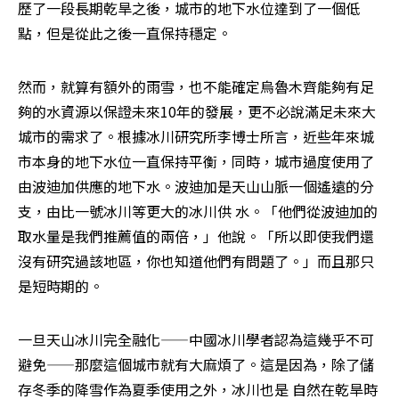
歷了一段長期乾旱之後，城市的地下水位達到了一個低
點，但是從此之後一直保持穩定。
然而，就算有額外的雨雪，也不能確定烏魯木齊能夠有足
夠的水資源以保證未來10年的發展，更不必說滿足未來大
城市的需求了。根據冰川研究所李博士所言，近些年來城
市本身的地下水位一直保持平衡，同時，城市過度使用了
由波迪加供應的地下水。波迪加是天山山脈一個遙遠的分
支，由比一號冰川等更大的冰川供 水。「他們從波迪加的
取水量是我們推薦值的兩倍，」他說。「所以即使我們還
沒有研究過該地區，你也知道他們有問題了。」而且那只
是短時期的。
一旦天山冰川完全融化——中國冰川學者認為這幾乎不可
避免——那麼這個城市就有大麻煩了。這是因為，除了儲
存冬季的降雪作為夏季使用之外，冰川也是 自然在乾旱時