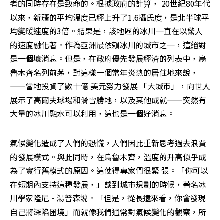
者的同時存在是致命的。根據政府的計算， 20世紀80年代
以來，新疆的平均溫度已經上升了1.6攝氏度，是北半球平
均變暖速度的3倍。結果是，該地區的冰川一直在以驚人
的速度融化著。作為亞洲最依賴冰川的城市之一，這絕對
是一個壞消息。但是，在政府優先發展經濟的列表中，烏
魯木齊名列前茅，對這樣一個常年炎熱的居住地來說，
——當地投資了數十億 美元努力發展 「大城市」，向世人
展示了高爾夫球場和滑雪勝地，以及其他成就——突然有
大量的冰川融水可以利用，這也是一個好消息。
氣候變化造成了人們的恐慌，人們因此重新思考過去浪費
的發展模式。與此同時，在烏魯木齊，溫度的升高似乎成
為了實行舊模式的原因。這使得專家們很緊 張。「你可以
在短期內支持這種發展，」談到城市規劃的時候，著名冰
川學家隆尼•湯普森說。「但是，從長遠來看，你會發現
自己將深陷困境」而就像我們通常對氣候變化的觀察，所