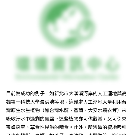
目前較成功的例子，如新北市大漢溪河岸的人工溼地與高
雄第一科技大學滯洪池等地。這幾處人工溼地大量利用台
灣原生水生植物（如台灣水龍、香蒲、大安水蓑衣等）來
吸收汙水中過剩的氮鹽。這些植物亦可供觀賞，又可引來
蜜蜂採蜜、草食性昆蟲的啃食。此外，所營造的棲地吸引