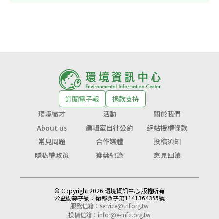
訂閱電子報
捐款支持
環境徵才
活動
關於我們
About us
編輯室自律公約
網站授權條款
常見問題
合作媒體
投稿須知
隱私權政策
獲獎紀錄
意見回饋
© Copyright 2026 環境資訊中心 版權所有
公益勸募字號：
衛部救字第1141364365號
服務信箱：
service@tnf.org.tw
投稿信箱：
infor@e-info.org.tw