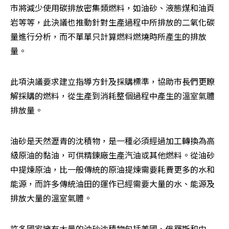
市將減少使用碳排放密集類燃料，如油砂、液態煤和油頁
岩等等，此決議也推動針對生產過程中所排放的二氧化碳
量進行分析，而不單單只計算燃料燃燒時所產生的排放
量。
此項決議要求建立指導方針及採購標準，協助市長們更瞭
解採購的燃料，從生產到消耗整個過程中產生的溫室氣體
排放量。
油砂是天然瀝青的沈積物，是一種必須經過加工轉換為高
級原油的黏油，可供精鍊廠生產汽油或其他燃料。從油砂
中提煉原油，比一般傳統的原油提煉需要耗費更多的水和
能源，而許多傳統油田的運作已經需要大量的水、能源及
排放大量的溫室氣體。
許多國家擁有大量的油砂沈積物包括美國、俄羅斯和中