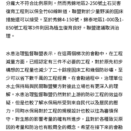
分龐大不符合比例原則。然而秀錦地區2-250號土石災害
復育工程則以保全竹60線幹道，聯盟對於少量野溪的固床
措施還可以接受。至於秀錦4-150號，錦泰地區1-000及1-
850號工程等3件則因為植生復育良好。聯盟建議取消治
理。 
水患治理監督聯盟表示，在這兩個梯次的會勘中，在工程
減量方面，已經認定有三件不必要的工程，對於原先初步
構想的工程量也減少了二十餘座固床工和幾個防砂壩，至
少可以省下數千萬的工程經費。在會勘過程中，治理單位
水土保持局與民間聯盟雙方對彼此立場也有更深入的理
解。水患治理監督聯盟仍然對於上游的防砂工程的效益存
疑，但是也較了解水保局所受到來自民代以及居民的壓
力。同時水保局對於工程的規模設計也較以往為審慎保
守，對生態的影響考量的確有所進步，且對於各種致災原
因的考量和防治也有較周全的概念。希望在接下來的會勘