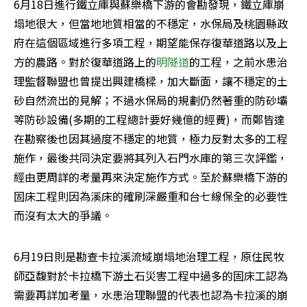
6月18日進行鐵立庫與蘇樂橋下游的會勘發現，鐵立庫崩
塌地很大，但當地地質相當的不穩定，水保局及桃園縣政
府在這個區域進行多項工程，期望能保存復華道路以及上
方的農路。對於復華道路上的
明隧道
的工程，之前水患治
理監督聯盟也曾提出興建橋樑，加大斷面，讓不穩定的土
砂自然流出的見解；不過水保局的規劃仍然著重的防砂壩
等防砂設備(多期的工程總計要好幾億的經費)，而鄭皆達
在勘察後也因其過度不穩定的地質，極力反對太多的工程
施作，最後共同決定要將其列入石門水庫的第三次評鑑，
經由更周詳的考量再來決定施作方式。至於蘇樂橋下游的
固床工程則因為溪床的確刷深嚴重和台七線保全的必要性
而沒有太大的爭議。
6月19日則是勘查卡拉溪流域崩塌地治理工程，原住民牧
師亞馥對於卡拉橋下游土石災害工程中過多的固床工認為
需要再詳加考量，水患治理聯盟的代表也認為卡拉溪的崩