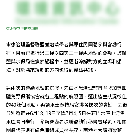
遠眺鐵立庫的崩塌區
水患治理監督聯盟並邀請學者與原住民團體參與會勘行
程，目前已進行過二梯次四天二十幾處地點的會勘。該聯
盟與水保局在摸索過程中，並逐漸暸解對方的立場和想
法，對於將來規劃的方向也得到幾點共識。 
這兩次的會勘地點的選擇，先由水患治理監督聯盟加盟團
體荒野保護協會就各工程點的航照圖，選出植生狀況較佳
的40幾個地點，再請水土保持局安排各梯次的會勘，之後
分別選定在6月18, 19日至與7月4, 5日在石門水庫上游集
水區會同舉行。參與會勘者除聯盟執行秘書曾瑾珮，相關
團體代表則有綠色陣線成員林長茂，南港社大講師梁蔭