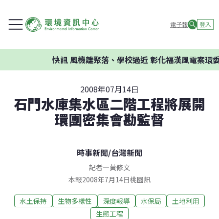
電子報
登入
快訊
風機離聚落、學校過近 彰化福漢風電案環委建議
2008年07月14日
石門水庫集水區二階工程將展開
環團密集會勘監督
時事新聞
/
台灣新聞
記者
—
黃修文
本報2008年7月14日桃園訊
水土保持
生物多樣性
深度報導
水保局
土地利用
生態工程