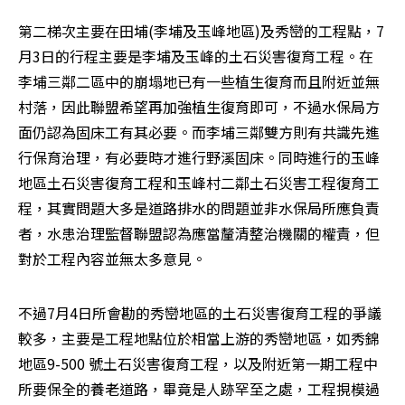
第二梯次主要在田埔(李埔及玉峰地區)及秀巒的工程點，7
月3日的行程主要是李埔及玉峰的土石災害復育工程。在
李埔三鄰二區中的崩塌地已有一些植生復育而且附近並無
村落，因此聯盟希望再加強植生復育即可，不過水保局方
面仍認為固床工有其必要。而李埔三鄰雙方則有共識先進
行保育治理，有必要時才進行野溪固床。同時進行的玉峰
地區土石災害復育工程和玉峰村二鄰土石災害工程復育工
程，其實問題大多是道路排水的問題並非水保局所應負責
者，水患治理監督聯盟認為應當釐清整治機關的權責，但
對於工程內容並無太多意見。
不過7月4日所會勘的秀巒地區的土石災害復育工程的爭議
較多，主要是工程地點位於相當上游的秀巒地區，如秀錦
地區9-500 號土石災害復育工程，以及附近第一期工程中
所要保全的養老道路，畢竟是人跡罕至之處，工程挸模過