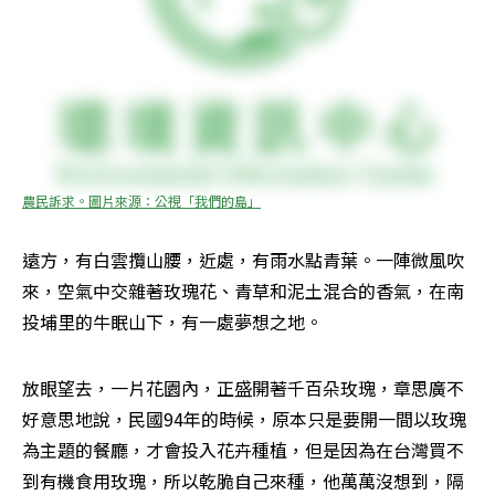
農民訴求。圖片來源：公視「我們的島」
遠方，有白雲攬山腰，近處，有雨水點青葉。一陣微風吹
來，空氣中交雜著玫瑰花、青草和泥土混合的香氣，在南
投埔里的牛眠山下，有一處夢想之地。
放眼望去，一片花園內，正盛開著千百朵玫瑰，章思廣不
好意思地說，民國94年的時候，原本只是要開一間以玫瑰
為主題的餐廳，才會投入花卉種植，但是因為在台灣買不
到有機食用玫瑰，所以乾脆自己來種，他萬萬沒想到，隔