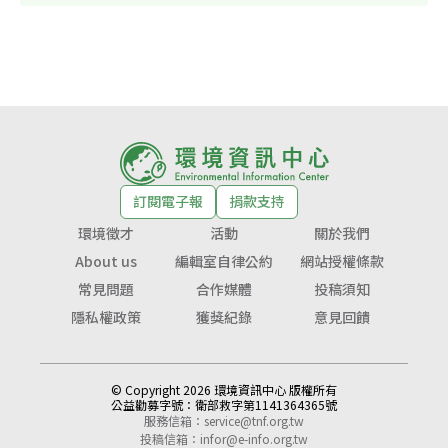
訂閱電子報
捐款支持
環境徵才
活動
關於我們
About us
編輯室自律公約
網站授權條款
常見問題
合作媒體
投稿須知
隱私權政策
獲獎紀錄
意見回饋
© Copyright 2026 環境資訊中心 版權所有
公益勸募字號：
衛部救字第1141364365號
服務信箱：
service@tnf.org.tw
投稿信箱：
infor@e-info.org.tw