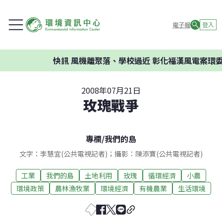
電子報
登入
快訊
風機離聚落、學校過近 彰化福漢風電案環委建議不
2008年07月21日
玫瑰戰爭
專欄
/
我們的島
文字：李慧宜(公共電視記者)；攝影：陳添寶(公共電視記者)
工業
我們的島
土地利用
玫瑰
循環經濟
小農
環境政策
農林漁牧業
環境經濟
有機農業
生活環境