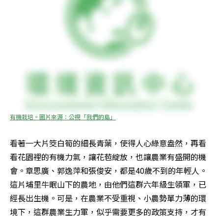
有機栽培。圖片來源：公視「我們的島」
看著一大片筊白筍的細長青葉，使得人心綠意盎然，再看
看花園裡的有機力氣，讓花苞綻放，也讓農業有盛開的機
會。章思廣、郭逸萍和張俊安，都是40歲不到的年輕人。
這片埔里牛眠山下的農地，由他們這群六年級生領軍，已
經長出生機。可是，在農業不受重視、小農勢單力薄的環
境下，這群農業生力軍，似乎需要更多的政策支持，才有