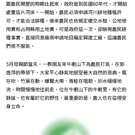
跟農民開墾的時期比起來，政府是到民國60年代，才開始
處置這片河床。一開始，農民必須申請河川耕地種植許
可，才能合法耕種，後來農民也依規定繳交水租、公地使
用費和占用縣用土地費，可是政府這一次，卻無視農民耕
種事實，直接同意廠商申請地目編定興建工廠，這讓農民
們很不服氣。
5月母親節當天，一群朋友來牛眠山下為農民打氣，在郭
逸萍的帶領下，大家平心靜氣地感受著大自然的恩典。風
在吹、竹葉在動，蟬聲大鳴、青蛙在唱歌，圳水緩緩地
流，時間慢慢地往前走，位在牛眠山下的牛眠里，有它的
靜謐、也有屬於它的野性，最重要的是，農人也在這裡安
身立命。