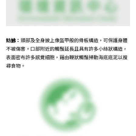
魴鮄：
頭部及全身披上像盔甲般的骨板構造，可保護身體
不被傷害。口部附近的觸鬚延長且具有許多小絲狀構造，
表面密布許多感覺細胞，藉由鞭狀觸鬚掃動海底底泥以搜
尋食物。