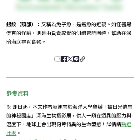
銀鮫（頭部）：
又稱為兔子魚，是鯊魚的近親。如怪醫黑
傑克的怪臉，則是由負責感覺的側線管所圍繞，幫助在深
暗海底尋覓食物。
參考資料
※ 即日起，本文作者廖運志於海洋大學舉辦「被日光遺忘
的神秘國度」深海生物攝影展，供人一窺在迥異的壓力與
溫度下，地球上會出現何等特異的生命型態！詳情請
點選
此處
。
