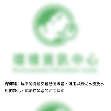
深海鰩
：扁平的胸鰭交錯著側線管，可用以感受水流及水
壓的變化，協助在黑暗的海底探索。