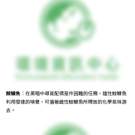
鮟鱇魚
：在黑暗中尋覓配偶是件困難的任務，雄性鮟鱇魚
利用發達的嗅覺，可循著雌性鮟鱇魚所釋放的化學氣味游
去。