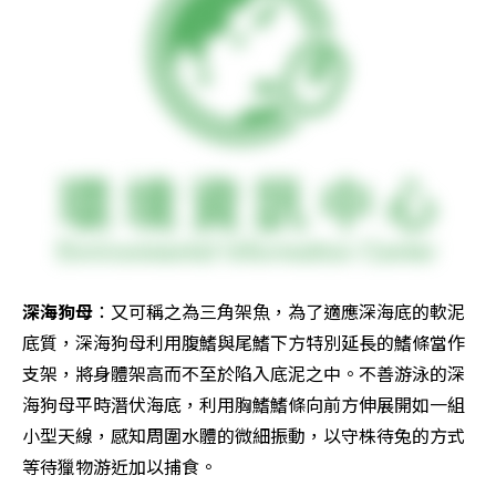
深海狗母
：又可稱之為三角架魚，為了適應深海底的軟泥
底質，深海狗母利用腹鰭與尾鰭下方特別延長的鰭條當作
支架，將身體架高而不至於陷入底泥之中。不善游泳的深
海狗母平時潛伏海底，利用胸鰭鰭條向前方伸展開如一組
小型天線，感知周圍水體的微細振動，以守株待兔的方式
等待獵物游近加以捕食。