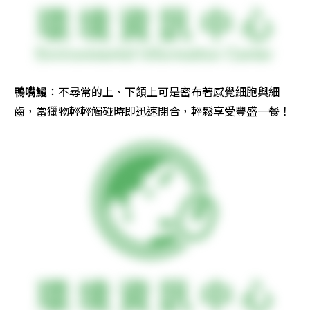
鴨嘴鰻
：不尋常的上、下頷上可是密布著感覺細胞與細
齒，當獵物輕輕觸碰時即迅速閉合，輕鬆享受豐盛一餐！