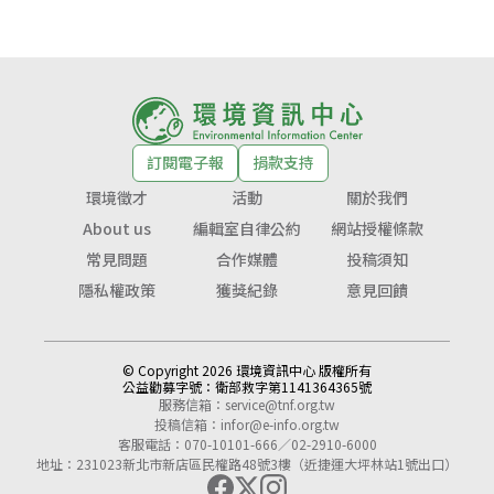
訂閱電子報
捐款支持
環境徵才
活動
關於我們
About us
編輯室自律公約
網站授權條款
常見問題
合作媒體
投稿須知
隱私權政策
獲獎紀錄
意見回饋
© Copyright 2026 環境資訊中心 版權所有
公益勸募字號：
衛部救字第1141364365號
服務信箱：
service@tnf.org.tw
投稿信箱：
infor@e-info.org.tw
客服電話：070-10101-666／02-2910-6000
地址：231023新北市新店區民權路48號3樓（近捷運大坪林站1號出口）