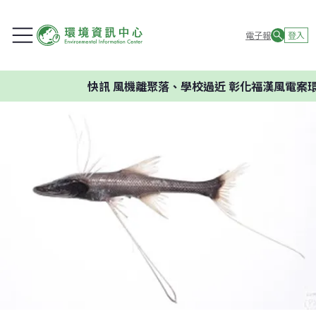
電子報
登入
快訊
風機離聚落、學校過近 彰化福漢風電案環委建