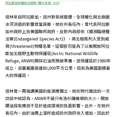
阿拉斯加岸邊的北極熊 (圖片來源 : DOI)
培林來自阿拉斯加，該州對氣候變遷、全球暖化與北極圈
冰河消退的影響首當其衝。她在州長任內，曾代表阿拉斯
加州政府上告美國聯邦政府，反對內政部依《據瀕臨絕種
法案(Endangered Species Act)》，將北極熊列入受到威
脅(threatened)物種名單。這個官司是為了以後開放阿拉
斯加北極野生動物保護區(Arctic National Wildlife 
Refuge, ANWR)開採石油而預做準備，該保護區於1980年
成立，涵蓋範圍高達80,000平方公里，目前為美國面積最
大的保護區。 
培林曾一再強調美國的能源應獨立，她在時代雜誌的一次
訪談中就認為，ANWR不過只有洛杉磯機場的大小，開放
鑽油探氣應該不至於造成環境的負面影響。此外，在她州
長任內，由於油價上漲所造成的州政府收入增加，因此於