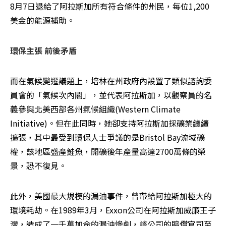
8月7日退給了阿拉斯加所有符合條件的州民，每位1,200
美金的能源補助。
環保主張 前後矛盾
而在氣候變遷議題上，培林在州政府內設置了類似諮詢委
員會的「氣候次內閣」，並代表阿拉斯加，以觀察員的名
義參與北美西部各州氣候組織(Western Climate 
Initiative)。但在此同時，她卻支持阿拉斯加採礦業繼續
擴張，其中最受到環保人士爭議的是Bristol Bay流域礦
權，該地區盛產鮭魚，開礦後年產量高達2700萬條的榮
景，恐不復見。 
此外，美國最大規模的漏油事件，曾帶給阿拉斯加極大的
環境耗劫。在1989年3月，Exxon公司在阿拉斯加威廉王子
灣，造成了一千萬加侖的漏油慘劇，該公司的賠償官司至