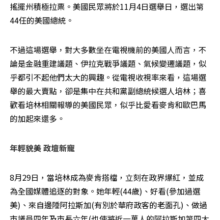
搖擺州積極拉票。美國民眾將於11月4日選舉日，選出第
44任的美國總統。
不過這場選舉，對大多數坐在電視機前的美國人而言，不
論是金融重建議題、伊拉克戰爭議題、氣候變遷議題，似
乎都引不起他們太大的興趣。從電視收視率來看，這場選
舉的最大賣點，卻是集中在共和黨副總統候選人培林；喜
歡看培林相關報導的美國民眾，似乎比愛看麥肯和歐巴馬
的加起來還多。
年輕貌美 政壇新寵
8月29日，當培林成為麥肯搭檔，立刻在政界爆紅，並成
為全國媒體追逐的對象。她年輕(44歲)、好看(參加過選
美)、來自邊陲阿拉斯加(有別於華府政客的老面孔)、做過
市議員四年及市長六年(也使將近一萬人的阿拉斯加第四大