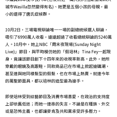
城市Wasilla忽然變得有名)、她更是五個小孩的母親，最
小的還得了唐氏症候群。
10月2日，三場電視辯論唯一一場的副總統候選人辯論，
吸引了6990萬人收看，遠遠超過了收看總統辯論的5240萬
人。10月中，她上NBC「周末夜現場(Sunday Night 
Live)」節目，與平時模仿她的「假培林」Tina Fey一起現
身，竟讓該節目創下十四年來的收視率新高。此外，她所
穿戴的眼鏡及高跟鞋，同款商品已在市場上掀起搶購潮，
甚至連與她同樣髮型的假髮，也在市場上熱賣。就連今年
的萬聖節面具，都以培林的造型最為搶手。 
即使培林受到綜藝節目及消費市場喜愛，在政治的支持度
上卻依舊低迷；而她一連串的失言，不論是在種族、外交
或是恐怖主義，也都讓麥肯及共和黨承受許多壓力。