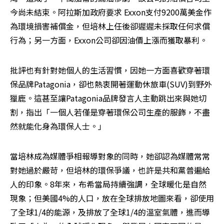
今尚未結束。阿拉斯加政府要求 Exxon支付9200萬美金作
為環境損害補償金，但培林上任後卻遲遲未採取任何求償
行為；另一方面，Exxon公司卻因油價上漲而獲取暴利。
批評也有針對她個人的生活習慣，因她一方面喜歡穿著環
保品牌Patagonia，卻也熱衷開著運動休旅車(SUV)到野外
獵鹿。這甚至讓Patagonia品牌發言人主動跳出來與她切
割，指出「一個人若僅是穿著環保公司生產的服飾，不盡
然就能化身為環保人士。」 
當培林成為媒體爭相報導對象的同時，她卻認為媒體常常
對她過於嚴苛，但培林的環保爭議，也許是共和黨普遍給
人的印象。8年來，布希當局持續強調，全球暖化是自然
現象；但美國4%的人口，放在全球排放地圖來看，卻使用
了全球1/4的能源，及排放了全球1/4的溫室氣體，進而導