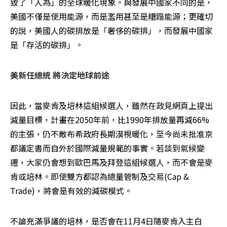
致了「人為」的全球暖化現象。與發展中國家不同的是，
美國不僅是使用能源，而是濫用甚至是糟蹋能源；更確切
的說，美國人的碳排放是「奢侈的碳排」，而發展中國家
是「存活的碳排」。 
美新任總統 將決定地球前途
因此，當麥肯及培林這組候選人，雖然在政見網頁上提出
減量目標，計畫在2050年前，比1990年排放量再減66%
的主張，仍不敵布希政府長期漠視暖化，至今尚未批准京
都議定書而自外於國際減量規範的事實。若談到氣候變
遷，大家仍會想到歐巴馬及拜登這組候選人，而不會是麥
肯或培林。即使雙方都認為總量管制及交易(Cap & 
Trade)，將會是有效的減碳模式。
不論充滿爭議的培林，是否會在11月4日隨麥肯入主白