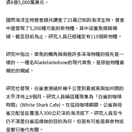
資6億5,000萬美元。
國際海洋生物普查總共調查了23萬已知的海洋生物，普查
中還發現了5,300種可能的新物種，其中涵蓋魚類與珊
瑚。截至目前為止，研究人員已經確定有110個新物種。
研究中指出，章魚的觸角與南極許多深海物種的祖先是一
樣的，一種名叫adelieledone的現代章魚，是原始物種最
親近的親戚。
研究也發現，白鯊會游過好幾千公里到夏威夷與加州間的
太平洋待上6個月，研究人員稱這種現象為「白鯊的咖啡
時間」(White Shark Cafe)。在這段咖啡期間，公鯊與母
鯊交配並反覆潛入300公尺深的海洋底下。研究人員至今
仍不清楚白鯊這樣做的目的為何，但是有可能是與食物或
是繁衍後代有關。