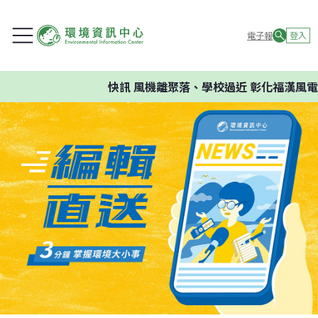
電子報
登入
快訊
風機離聚落、學校過近 彰化福漢風電