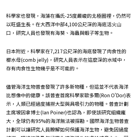
科學家也發現，海藻在攝氏-25度嚴峻的北極圈裡，仍然可
以旺盛生長。在大西洋中部4,100公尺深的海底活火山
口，研究人員也發現有海葵、海蟲與蝦子等生物。
日本附近，科學家在7,217公尺深的海底發現了肉食性的
櫛水母(comb jelly)，研究人員表示在這麼深的水域中，
存有肉食性生物幾乎是不可能的。
儘管海洋生物普查發現了許多新物種，但這並不代表海洋
比想像中的健康。該普查首席科學家歐多爾(Ron O'Dor)表
示，人類已經過度捕撈大型與具吸引力的物種。普查計劃
主席坡因拿博士(Ian Poiner)也認為，即使該研究組織龐
大，全球仍有95%的海洋無法被探勘。國際海洋生物普查
計劃可以讓研究人員瞭解如何保護海洋生物，避免因過度