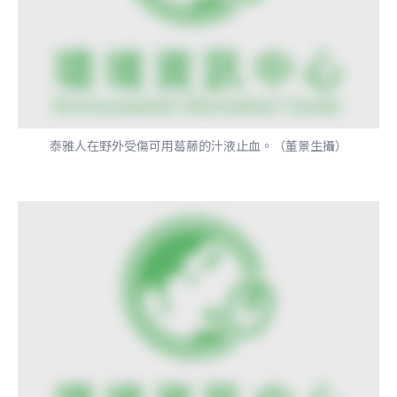
泰雅人在野外受傷可用葛藤的汁液止血。（董景生攝）