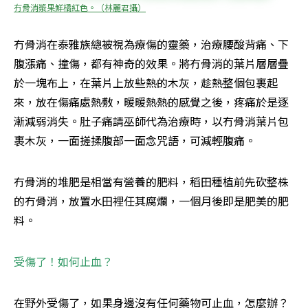
冇骨消漿果鮮橘紅色。（林麗君攝）
冇骨消在泰雅族總被視為療傷的靈藥，治療腰酸背痛、下
腹漲痛、撞傷，都有神奇的效果。將冇骨消的葉片層層疊
於一塊布上，在葉片上放些熱的木灰，趁熱整個包裹起
來，放在傷痛處熱敷，暖暖熱熱的感覺之後，疼痛於是逐
漸減弱消失。肚子痛請巫師代為治療時，以冇骨消葉片包
裹木灰，一面搓揉腹部一面念咒語，可減輕腹痛。
冇骨消的堆肥是相當有營養的肥料，稻田種植前先砍整株
的冇骨消，放置水田裡任其腐爛，一個月後即是肥美的肥
料。
受傷了！如何止血？
在野外受傷了，如果身邊沒有任何藥物可止血，怎麼辦？