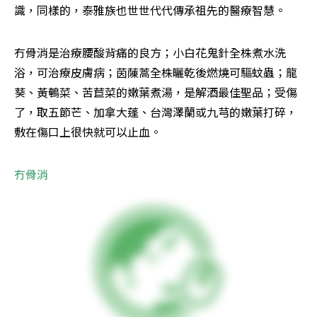
識，同樣的，泰雅族也世世代代傳承祖先的醫療智慧。
冇骨消是治療腰酸背痛的良方；小白花鬼針全株煮水洗
浴，可治療皮膚病；茵蔯蒿全株曬乾後燃燒可驅蚊蟲；龍
葵、黃鵪菜、苦苣菜的嫩葉煮湯，是解酒最佳聖品；受傷
了，取五節芒、加拿大蓬、台灣澤蘭或九芎的嫩葉打碎，
敷在傷口上很快就可以止血。 
冇骨消