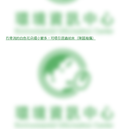
冇骨消的白色花朵細小繁多，可吸引昆蟲前來（陳國瀚攝）