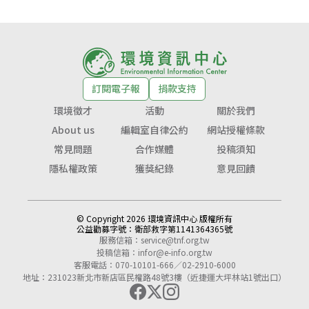
訂閱電子報
捐款支持
環境徵才
活動
關於我們
About us
編輯室自律公約
網站授權條款
常見問題
合作媒體
投稿須知
隱私權政策
獲獎紀錄
意見回饋
© Copyright 2026 環境資訊中心 版權所有
公益勸募字號：
衛部救字第1141364365號
服務信箱：
service@tnf.org.tw
投稿信箱：
infor@e-info.org.tw
客服電話：070-10101-666／02-2910-6000
地址：231023新北市新店區民權路48號3樓（近捷運大坪林站1號出口）