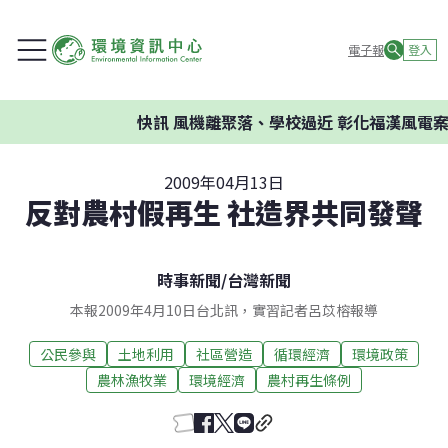
電子報
登入
快訊
風機離聚落、學校過近 彰化福漢風電案
2009年04月13日
反對農村假再生 社造界共同發聲
時事新聞
/
台灣新聞
本報2009年4月10日台北訊，實習記者呂苡榕報導
公民參與
土地利用
社區營造
循環經濟
環境政策
農林漁牧業
環境經濟
農村再生條例