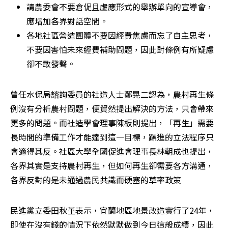
請農委會不要倉促且虛應形式的舉辦單向的宣導會，
應增加各界對話空間。
各地社區營造團體不要因經費焦慮而忘了自主思考，
不要因害怕未來經費補助問題，因此對條例有所疑慮
卻不敢發聲。
曾任水保局諮詢委員的社造人士鄭晃二認為，農村再生條
例沒有分析農村問題，便貿然提出解決的方法，只會帶來
更多的問題。而社造學會理事陳板則提出，「再生」需要
長時間的準備工作才能達到這一目標，躁進的立法程序只
會適得其反。社區大學全國促進會理事長林朝成也提出，
各界其實是支持農村再生，但如何再生卻需要各方溝通，
各界反對的是未通過農民共識而硬塞的草率政策
民進黨立委田秋堇表示，宜蘭地區地景改造實行了24年，
即使在沒有錢的情況下依然默默做到今日這般成績，因此