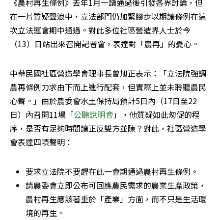
《農村再生條例》去年1月一讀通過後引發各界討論，但
在一片質疑聲浪中，立法部門仍加緊腳步以期讓條例在這
次立法運會期中通過。對此多位社區營造界人士於今
（13）日站出來召開記者會，表達對「農再」的憂心。
中華民國社區營造學會理事長曾旭正表示：「立法院強調
農再條例力求由下而上進行配套，但實際上並未聆聽農民
心聲。」由於農委會水土保持局預計5日內（17日至22
日）內召開11場「
公聽說明會
」，他質疑如此匆促的程
序，是否有足夠時間讓正反雙方並陳？對此，社區營造學
會表達四項聲明：
要求立法院不要趕在此一會期通過農村再生條例。
請農委會立即公布可回應農民需求的農業生產政策，
農村再生應該著重於「產業」方面，而不只是生活環
境的再生。