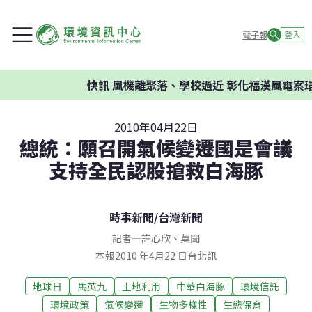
電子報
登入
快訊
風機離聚落、學校過近 彰化福漢風電案環
2010年04月22日
總統：願召開氣候變遷國是會議
支持全民認股搶救白海豚
時事新聞
/
台灣新聞
記者
—
許心欣
、
莫聞
本報2010 年4月22 日台北訊
地球日
馬英九
土地利用
中華白海豚
環境信託
環境政策
氣候變遷
生物多樣性
生態保育