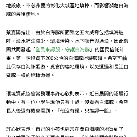
地設廠，不必非要將彰化大城溼地填掉，而影響瀕危白海
豚的最後棲地。
蔡嘉陽指出，由於白海豚所面臨之五大威脅包括填海造
陸、淡水補注減少、環境污染、水下噪音與過漁，因此環
團共同發起「
全民來認股、守護白海豚
」的國民信託計
畫，第一階段買下200公頃的白海豚迴游廊道。希望可藉
此保存白海豚迴游、覓食的棲地環境，以免遭遇和長江白
鱀豚一樣的絕種命運。
環境資訊協會常務理事許心欣則表示，近日展開的認股行
動中，有一位小學生說他只有十歲，沒看過白海豚，希望
長大後還有機會看到，「他沒有錢，只能認一股」。
許心欣表示，自己的小孩也經常在問白海豚的地買到了