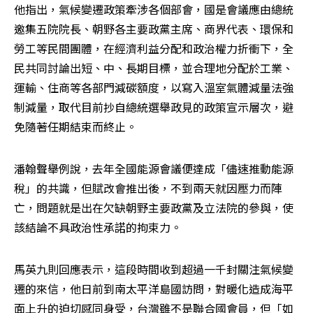
他指出，氣候變遷政策牽涉各個部會，國是會議應由總統
邀集五院院長、朝野各主要政黨主席、商界代表、環保和
勞工等民間團體，在經濟利益分配和政治權力折衝下，全
民共同討論出短、中、長期目標，並合理地分配於工業、
運輸、住商等各部門減碳額度，以寫入溫室氣體減量法強
制減量，取代目前抄自總統選舉政見的政策宣示層次，避
免隨著任期結束而終止。
潘翰聲舉例說，去年全國能源會議便達成「儘速推動能源
稅」的共識，但賦改會推出後，不到兩天就因壓力而陣
亡，問題就是出在欠缺朝野主要政黨及立法院的參與，使
該結論不具政治性承諾的拘束力。
馬英九則回應表示，這段時間收到超過一千封關注氣候變
遷的來信，他日前到南太平洋島國訪問，對暖化造成海平
面上升的迫切感同身受，台灣雖不是聯合國會員，但「如