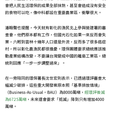
會把人民生活環保的成果全部抹煞，甚至會造成沒有安全
的食物可以吃，像中科都設在重要農業區，衝擊很大。
潘翰聲也提醒，今天就有彰化的漁民北上參與營建署的審
查會，他們原本都有工作，但國光石化如果一來反而會失
業，六輕到雲林十幾年人口還是外流，反而多了很多癌症
村，所以彰化農漁民都很擔憂。環保團體要求總統應該推
動產業結構改變，不要讓台灣變成中國的離島工業區，總
統則回應「一步一步調整過來」。
在一旁陪同的環保署長沈世宏則表示，已透過環評審查大
幅減少碳排，這些重大開發案原本照「基準排放情境」
（Business-As-Usual，BAU）為8000萬噸，
經環評後減
為6725萬噸
，未來還會要求「抵減」降到只有增加4000
萬噸。