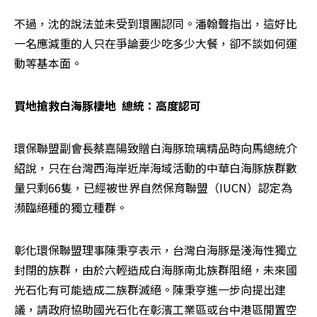
不過，沈的說法並未受到環團認同。潘翰聲指出，這好比
一名應減重的人只在爭論要少吃多少大餐，卻不談如何運
動等基本面。
買地搶救白海豚棲地  總統：高度認可
環保聯盟副會長蔡嘉陽致贈白海豚琉璃精品時向馬總統介
紹說，只在台灣西海岸近岸海域活動的中華白海豚族群數
量只剩66隻，已經被世界自然保育聯盟（IUCN）認定為
瀕臨絕種的獨立種群。
彰化環保聯盟理事陳秉亨表示，台灣白海豚是淺海性獨立
封閉的族群，由於六輕造成白海豚南北族群阻絕，未來國
光石化有可能造成二族群滅絕。陳秉亨進一步向提出建
議，請政府協助國光石化在彰濱工業區或台中港區閒置空