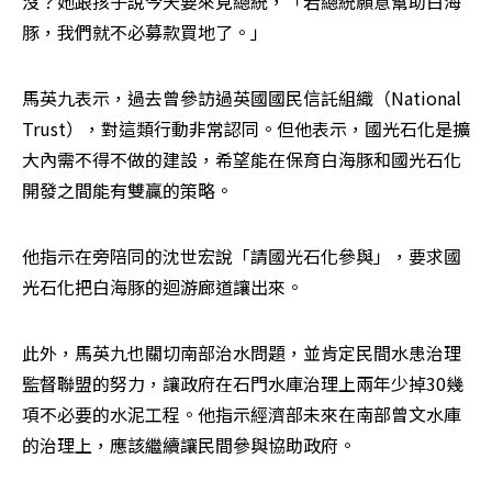
沒？她跟孩子說今天要來見總統，「若總統願意幫助白海
豚，我們就不必募款買地了。」
馬英九表示，過去曾參訪過英國國民信託組織（National 
Trust），對這類行動非常認同。但他表示，國光石化是擴
大內需不得不做的建設，希望能在保育白海豚和國光石化
開發之間能有雙贏的策略。
他指示在旁陪同的沈世宏說「請國光石化參與」，要求國
光石化把白海豚的迴游廊道讓出來。
此外，馬英九也關切南部治水問題，並肯定民間水患治理
監督聯盟的努力，讓政府在石門水庫治理上兩年少掉30幾
項不必要的水泥工程。他指示經濟部未來在南部曾文水庫
的治理上，應該繼續讓民間參與協助政府。