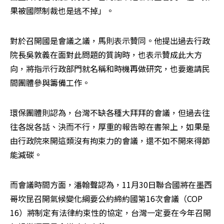
果被國際制裁也是逃不掉」。
對於召開國是會議之議，馬則表示贊同。他提出過去行政
院長吳敦義在面對此問題的質詢時，也表示贊成此大方
向，將指示行政部門就名稱和時機再做研究，也要邀請民
間團體參與籌備工作。
環保團體則認為，台灣不缺各種大拜拜的會議，但過去往
往各說各話、決而不行，厚重的報告晾在書架上，如果是
由行政院來開這類沒有拘束力的會議，還不如不開來得節
能減碳。
而會議時間方面，潘翰聲認為，11月30日聯合國將在墨西
哥坎昆召開氣候變化綱要公約締約國第16次會議（COP 
16）將制定有法律約束性的協定，台灣一定要在今年召開