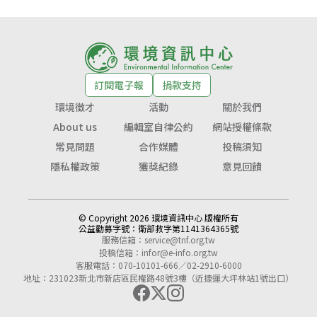
訂閱電子報
捐款支持
環境徵才
活動
關於我們
About us
編輯室自律公約
網站授權條款
常見問題
合作媒體
投稿須知
隱私權政策
獲獎紀錄
意見回饋
© Copyright 2026 環境資訊中心 版權所有
公益勸募字號：
衛部救字第1141364365號
服務信箱：
service@tnf.org.tw
投稿信箱：
infor@e-info.org.tw
客服電話：070-10101-666／02-2910-6000
地址：231023新北市新店區民權路48號3樓（近捷運大坪林站1號出口）