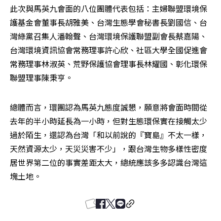
此次與馬英九會面的八位團體代表包括：主婦聯盟環境保
護基金會董事長胡雅美、台灣生態學會秘書長劉國信、台
灣綠黨召集人潘翰聲、台灣環境保護聯盟副會長蔡嘉陽、
台灣環境資訊協會常務理事許心欣、社區大學全國促進會
常務理事林淑英、荒野保護協會理事長林耀國、彰化環保
聯盟理事陳秉亨。
總體而言，環團認為馬英九態度誠懇，願意將會面時間從
去年的半小時延長為一小時，但對生態環保實在接觸太少
過於陌生，還認為台灣「和以前說的『寶島』不太一樣，
天然資源太少，天災災害不少」，跟台灣生物多樣性密度
居世界第二位的事實差距太大，總統應該多多認識台灣這
塊土地。