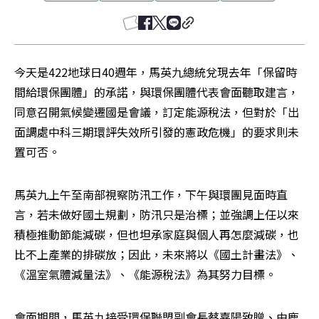
今天是422地球日40週年，馬英九總統兌現去年「保留時
間給環保團體」的承諾，與環保團體代表會面聽取建言，
同意召開氣候變遷國是會議，訂定能源稅法，但對於「出
面調處中科三期環評失效所引發的憲政危機」的要求則未
置可否。
馬英九上午至南部視察防汛工作，下午與環團見面時直
言，若未做好國土規劃，防汛只是治標；並強調上任以來
積極推動節能減碳，但也坦承家庭與個人再怎麼減碳，也
比不上產業的排碳放；因此，未來將以《國土計畫法》、
《溫室氣體減量法》、《能源稅法》為其努力目標。
會面期間，馬英九接受環保聯盟副會長蔡嘉陽致贈、由鹿