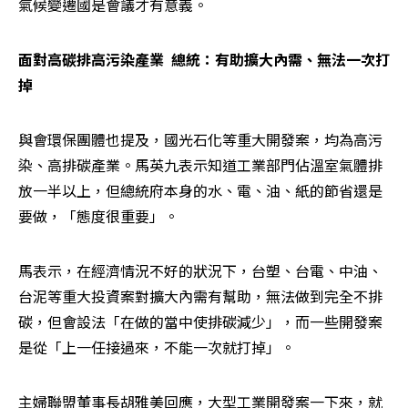
氣候變遷國是會議才有意義。
面對高碳排高污染產業  總統：有助擴大內需、無法一次打
掉
與會環保團體也提及，國光石化等重大開發案，均為高污
染、高排碳產業。馬英九表示知道工業部門佔溫室氣體排
放一半以上，但總統府本身的水、電、油、紙的節省還是
要做，「態度很重要」。
馬表示，在經濟情況不好的狀況下，台塑、台電、中油、
台泥等重大投資案對擴大內需有幫助，無法做到完全不排
碳，但會設法「在做的當中使排碳減少」，而一些開發案
是從「上一任接過來，不能一次就打掉」。
主婦聯盟董事長胡雅美回應，大型工業開發案一下來，就