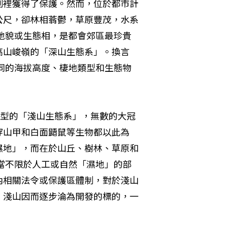
制裡獲得了保護。然而，位於都市計
公尺，卻林相蓊鬱，草原豐茂，水系
地貌或生態相，是都會郊區最珍貴
高山峻嶺的「深山生態系」。換言
同的海拔高度、棲地類型和生態物
典型的「淺山生態系」，無數的大冠
穿山甲和白面鼯鼠等生物都以此為
濕地」，而在於山丘、樹林、草原和
當不限於人工或自然「濕地」的部
內相關法令或保護區體制，對於淺山
，淺山因而逐步淪為開發的標的，一