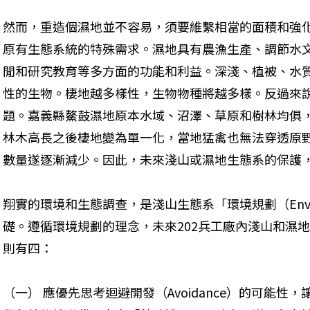
然而，重造個濕地並不容易，須要維繫相當的面積和強
原有生態系統的特殊需求。濕地具有農漁生產、調節水文
閒和研究教育等多方面的功能和利益。深淺、植被、水
性的生物。棲地越多樣性，生物物種將越多樣。反過來
題。嘉義縣鰲鼓濕地原本水域、沼澤、草原和樹林均俱
林木高長之後棲地變為單一化，當地猛禽也無法穿透原
數量遂逐漸減少。因此，未來淺山或濕地生態系的保護
翔實的環境和生態調查，是淺山生態系「環境規劃（Environm
礎。遵循環境規劃的理念，未來202兵工廠內淺山和濕
則有四：
（一） 應優先思考迴避開發（Avoidance）的可能