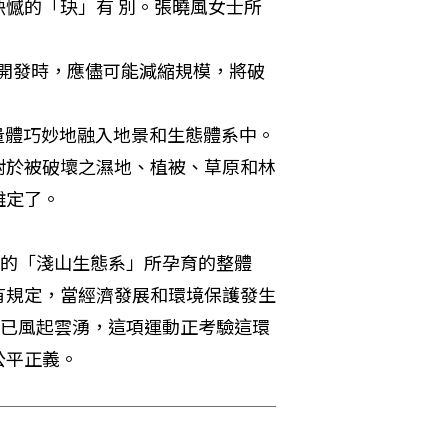
憾的「玦」有 別。張曉風女士所
得已需開發時，應儘可能減縮規模，將破
發量體巧妙地融入地景和生態體系中。

），對於被破壞之濕地、植被、草原和林
難定了。
動的「淺山生態系」所孕育的整體
有規定，當經濟發展和環境保護發生
然已風起雲湧，這項運動正考驗這環
公平正義。