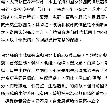
嶺，大致都在森林保育、水土保持和國家公園的法規體
畫外、城鄉交會的「淺山」，標高可能不過數十或數百
活絡，常見有埤塘、沼澤、魚群、百鳥、野花、昆 蟲等
的天然生態園區，其物種、環境和教育的價值絕不輸於
之，從國家的高度而言，自然保育應 該能含括國土內不
種，以「全光譜」的視野進行完整的保護。
台北縣的土城彈藥庫和台北市的202兵工廠，可說都是
鷲、台灣藍鵲、鷺絲、樹蛙、蝴蝶、螢火蟲、白鼻心、
家。這些生物存活的關鍵，不只是那些水域或沼澤等「
水系所共同建構的「生態體系」。因此，淺山的 保護，
分，而應該是一個完整「生態體系」的維繫。但目前國
所形成的生態系關心有限，普遍被認為毫無價值的荒野
一遭受鯨吞蠶食。君不見，台北周遭坡地建築林立？