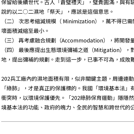
保留給後續世代。古人「蒼璧禮天」，璧貴圓滿，與有缺
說的以二○二濕地「祭天」，應該是這個意思。

（二） 次思考縮減規模（ Minimization），萬不
壞面積減縮至最小。

（三） 再考慮融合規劃（Accommodation），將開
（四） 最後應提出生態環境彌補之道（Mitigation
地，提出彌補的規劃。走到這一步，已事不可為，成敗
202兵工廠內的濕地面積有限，似非關鍵主題，周邊連
「綠肺」，才是真正的保護標的。我國「環境基本法」
衝突時，以環境保護優先。「202綠肺保育運動」隱隱
境基本法的功能、政府的魄力、全民的智慧和跨世代的