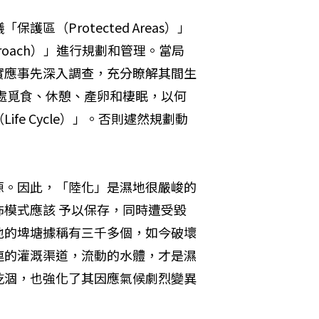
（Protected Areas）」
pproach）」進行規劃和管理。當局
實應事先深入調查，充分瞭解其間生
處覓食、休憩、產卵和棲眠，以何
e Cycle）」。否則遽然規劃動
源。因此，「陸化」是濕地很嚴峻的
模式應該 予以保存，同時遭受毀
地的埤塘據稱有三千多個，如今破壞
連的灌溉渠道，流動的水體，才是濕
乾涸，也強化了其因應氣候劇烈變異