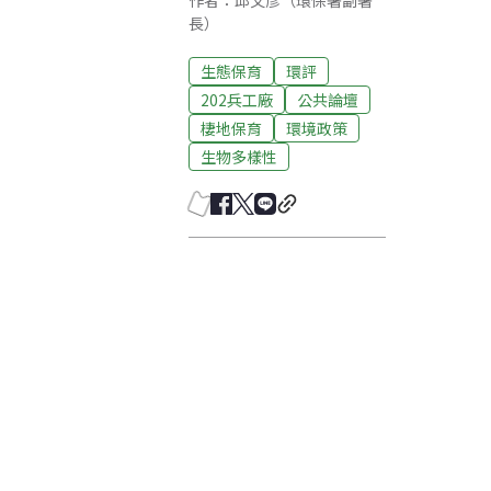
作者：邱文彥（環保署副署
長）
生態保育
環評
202兵工廠
公共論壇
棲地保育
環境政策
生物多樣性