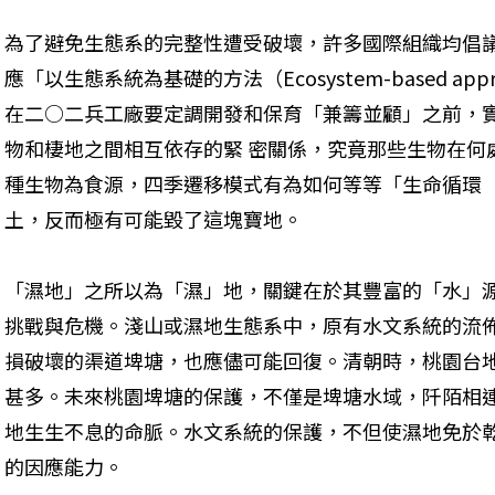
為了避免生態系的完整性遭受破壞，許多國際組織均倡議「保護區
應「以生態系統為基礎的方法（Ecosystem-based a
在二○二兵工廠要定調開發和保育「兼籌並顧」之前，
物和棲地之間相互依存的緊 密關係，究竟那些生物在何
種生物為食源，四季遷移模式有為如何等等「生命循環（Lif
土，反而極有可能毀了這塊寶地。
「濕地」之所以為「濕」地，關鍵在於其豐富的「水」
挑戰與危機。淺山或濕地生態系中，原有水文系統的流佈
損破壞的渠道埤塘，也應儘可能回復。清朝時，桃園台
甚多。未來桃園埤塘的保護，不僅是埤塘水域，阡陌相
地生生不息的命脈。水文系統的保護，不但使濕地免於
的因應能力。