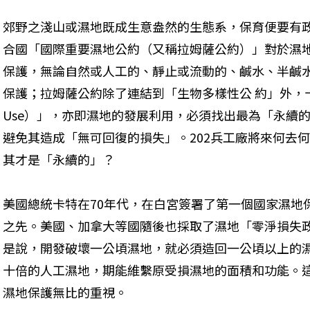
郊野之淺山或濕地既成生意盎然的生態系，保育便要有
合國「國際重要濕地公約（又稱拉姆薩公約）」對於濕
保護，無論自然或人工的、靜止或流動的、鹹水、半鹹
保護；拉姆薩公約除了連結到「生物多樣性公 約」外，十分
Use）」，亦即濕地的發展利用，必須找出最為「永續的（S
避免其造成「無可回復的損失」。202兵工廠將來何去
其才是「永續的」？
美國總統卡特在70年代，在白宮簽署了第一個國家濕地
之先。美國、加拿大等國隨後也採取了濕地「零淨損失政策 （Ze
是說，開發破壞一公頃濕地，就必須造回一公頃以上的
十倍的人工濕地，期能維繫原受損濕地的面積和功能。
濕地保護無比的重視。