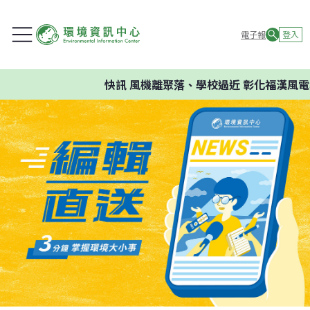
電子報
登入
快訊
風機離聚落、學校過近 彰化福漢風電