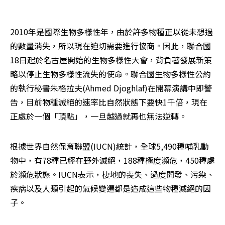
2010年是國際生物多樣性年，由於許多物種正以從未想過
的數量消失，所以現在迫切需要進行協商。因此，聯合國
18日起於名古屋開始的生物多樣性大會，背負著發展新策
略以停止生物多樣性流失的使命。聯合國生物多樣性公約
的執行秘書朱格拉夫(Ahmed Djoghlaf)在開幕演講中即警
告，目前物種滅絕的速率比自然狀態下要快1千倍，現在
正處於一個「頂點」，一旦越過就再也無法逆轉。
根據世界自然保育聯盟(IUCN)統計，全球5,490種哺乳動
物中，有78種已經在野外滅絕，188種極度瀕危，450種處
於瀕危狀態。IUCN表示，棲地的喪失、過度開發、污染、
疾病以及人類引起的氣候變遷都是造成這些物種滅絕的因
子。