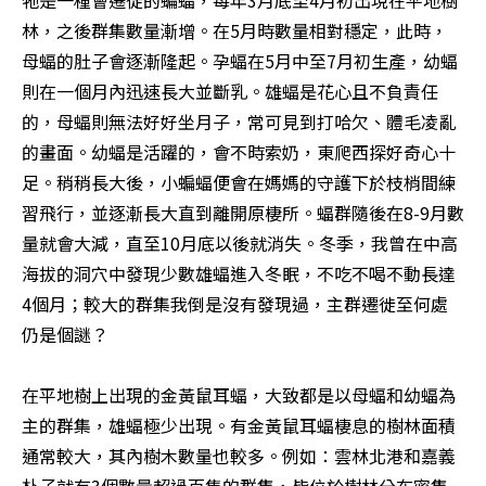
牠是一種會遷徙的蝙蝠，每年3月底至4月初出現在平地樹
林，之後群集數量漸增。在5月時數量相對穩定，此時，
母蝠的肚子會逐漸隆起。孕蝠在5月中至7月初生產，幼蝠
則在一個月內迅速長大並斷乳。雄蝠是花心且不負責任
的，母蝠則無法好好坐月子，常可見到打哈欠、體毛凌亂
的畫面。幼蝠是活躍的，會不時索奶，東爬西探好奇心十
足。稍稍長大後，小蝙蝠便會在媽媽的守護下於枝梢間練
習飛行，並逐漸長大直到離開原棲所。蝠群隨後在8-9月數
量就會大減，直至10月底以後就消失。冬季，我曾在中高
海拔的洞穴中發現少數雄蝠進入冬眠，不吃不喝不動長達
4個月；較大的群集我倒是沒有發現過，主群遷徙至何處
仍是個謎？

在平地樹上出現的金黃鼠耳蝠，大致都是以母蝠和幼蝠為
主的群集，雄蝠極少出現。有金黃鼠耳蝠棲息的樹林面積
通常較大，其內樹木數量也較多。例如：雲林北港和嘉義