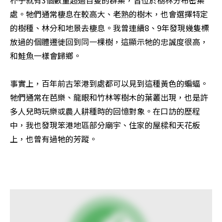
朴子就有3個數量超過百隻的群集，皆位於樹林分布密集
處。牠們通常棲息在較高大、老熟的樹木，也會選擇特定
的樹種、林分和地景去棲息。我曾連續8、9年發現幾隻標
放過的個體遷徙回到同一棵樹，這顯示牠的忠誠度很高，
和鮭魚一樣會歸鄉。

事實上，百年前古笨港到處都可以見到這種黃色的蝙蝠。
牠們通常在芭樂、龍眼和竹林等樹木的葉叢出現，也是許
多人兒時玩樂或農人耕種時的回憶對象。在口訪的歷程
中，我也發現笨港地區部分廟宇、住家的屋樑和天花板
上，也曾有過牠的芳蹤。
