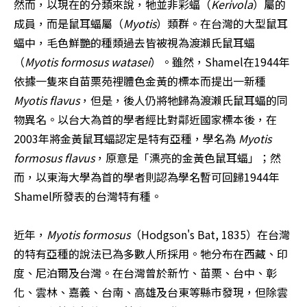
然而，以現在的分類來說，牠並非彩蝠（
Kerivola
）屬的
成員，而是鼠耳蝠屬（
Myotis
）類群。在台灣的大型鼠耳
蝠中，毛色鮮艷的種類過去皆被視為渡瀨氏鼠耳蝠
（
Myotis formosus watasei
）。雖然，Shamel在1944年
依據一隻來自苗栗苑裡體色金黃的標本而提出一新種
Myotis flavus
，但是，後人仍將牠歸為渡瀨氏鼠耳蝠的同
物異名。以台大為首的學者經比對鄰近國家標本後，在
2003年將金黃鼠耳蝠認定是特有亞種，學名為
 Myotis 
formosus flavus
，原意是「漂亮的金黃色鼠耳蝠」；然
而，以東海大學為首的學者則認為學名暫可回歸1944年
Shamel所發表的台灣特有種。

近年，
Myotis formosus
（Hodgson's Bat, 1835）在台灣
的特有亞種的說法已為多數人所採用。牠分布在西藏、印
度、尼泊爾及台灣。在台灣曾於新竹、苗栗、台中、彰
化、雲林、嘉義、台南、高雄及台東等縣市發現，但除雲