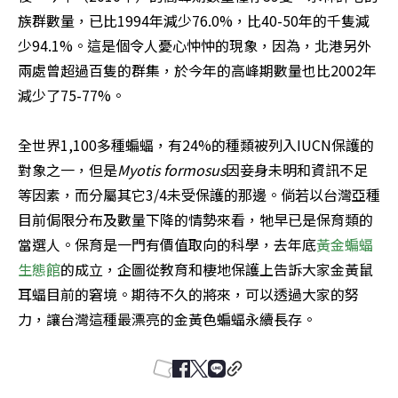
族群數量，已比1994年減少76.0%，比40-50年的千隻減
少94.1%。這是個令人憂心忡忡的現象，因為，北港另外
兩處曾超過百隻的群集，於今年的高峰期數量也比2002年 
減少了75-77%。

全世界1,100多種蝙蝠，有24%的種類被列入IUCN保護的
對象之一，但是
Myotis formosus
因妾身未明和資訊不足
等因素，而分屬其它3/4未受保護的那邊。倘若以台灣亞種
目前侷限分布及數量下降的情勢來看，牠早已是保育類的
當選人。保育是一門有價值取向的科學，去年底
黃金蝙蝠
生態館
的成立，企圖從教育和棲地保護上告訴大家金黃鼠
耳蝠目前的窘境。期待不久的將來，可以透過大家的努
力，讓台灣這種最漂亮的金黃色蝙蝠永續長存。