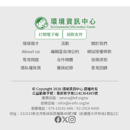
訂閱電子報
捐款支持
環境徵才
活動
關於我們
About us
編輯室自律公約
網站授權條款
常見問題
合作媒體
投稿須知
隱私權政策
獲獎紀錄
意見回饋
© Copyright 2026 環境資訊中心 版權所有
公益勸募字號：
衛部救字第1141364365號
服務信箱：
service@tnf.org.tw
投稿信箱：
infor@e-info.org.tw
客服電話：070-10101-666／02-2910-6000
地址：231023新北市新店區民權路48號3樓（近捷運大坪林站1號出口）