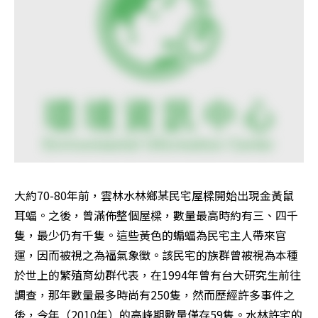
大約70-80年前，雲林水林鄉某民宅屋樑開始出現金黃鼠
耳蝠。之後，曾滿佈整個屋樑，數量最高時約有三、四千
隻，最少仍有千隻。這些黃色的蝙蝠為民宅主人帶來官
運，因而被視之為福氣象徵。該民宅的族群曾被視為本種
於世上的繁殖育幼群代表，在1994年曾有台大研究生前往
調查，那年數量最多時尚有250隻，然而歷經許多事件之
後，今年（2010年）的高峰期數量僅存59隻。水林許宅的