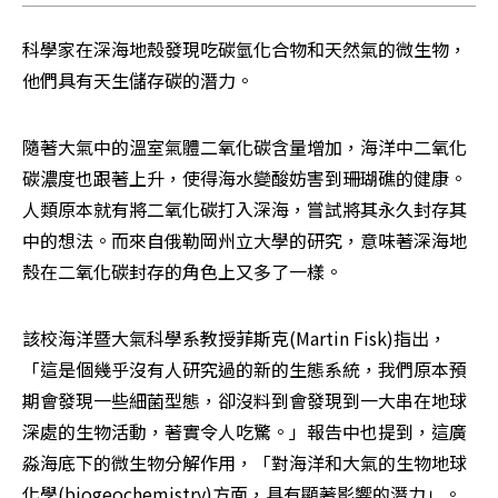
科學家在深海地殼發現吃碳氫化合物和天然氣的微生物，
他們具有天生儲存碳的潛力。
隨著大氣中的溫室氣體二氧化碳含量增加，海洋中二氧化
碳濃度也跟著上升，使得海水變酸妨害到珊瑚礁的健康。
人類原本就有將二氧化碳打入深海，嘗試將其永久封存其
中的想法。而來自俄勒岡州立大學的研究，意味著深海地
殼在二氧化碳封存的角色上又多了一樣。
該校海洋暨大氣科學系教授菲斯克(Martin Fisk)指出，
「這是個幾乎沒有人研究過的新的生態系統，我們原本預
期會發現一些細菌型態，卻沒料到會發現到一大串在地球
深處的生物活動，著實令人吃驚。」報告中也提到，這廣
淼海底下的微生物分解作用，「對海洋和大氣的生物地球
化學(biogeochemistry)方面，具有顯著影響的潛力」。