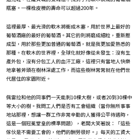
瓶塞。一棵栓皮櫟的壽命可以超過200年。
這裡最厚、最光滑的軟木將衝成木塞，用於世界上最好的
葡萄酒廠的最好的葡萄酒。其它的則將磨成細粒，重新壓
成型，用於那些更加普通的葡萄酒，就是我更加愛熟悉的
那種。在軟木的世界裡，全球化就好像從未發生：沒有生
產外包，沒有分包工人的血汗工廠，這裡只有當地人快樂
地拿著斧頭在樹林深處工作，而這些樹林常常就在他們世
代居住的家園附近。
佩雷拉和他的同事們一天能剝10棵大樹，或者20到30棵中
等大小的樹。我問工人們是否有工會組織（當你無所事事
地站那裡，想讓一群工作非常辛勤的人獲得公平待遇時，
這是一個冠冕堂皇的標準問題），老闆大笑著說：「這些
傢伙是不需要工會的，他們的酬勞很好。」每天的工資大