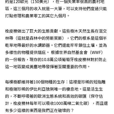
約是120歐元（150美元），在一個失業率很高的農村地
區，這三個月的收入就是一大筆，可以支持他們度過只能
打點修理和農業零工的其它九個月。
栓皮櫟做出了巨大的生態貢獻。這些樹木天然生長在混交
林帶（這就是森林中的勞斯萊斯），它們的根系是這個半
乾旱地帶最好的水調節器。它們還能牢牢鎖住土壤，並為
多樣性的物種提供蔭庇。 根據世界自然基金會（WWF）
的一份報告，現存的10.8萬公頃葡萄牙栓皮櫟林對於防止
這一地區變成黃塵地帶發揮著至關重要的作用。
每棵樹都維持著100個物種的生存：這裡是珍稀的短指雕
和極端珍稀的伊比利亞猞猁唯一的棲息地。這是活生生
的，不斷呼吸著的歐洲生態系統和高效的碳匯（保守估
計，栓皮櫟林每年可以吸收1000萬噸二氧化碳），而且還
有多少這樣的東西是我們正在破壞的？