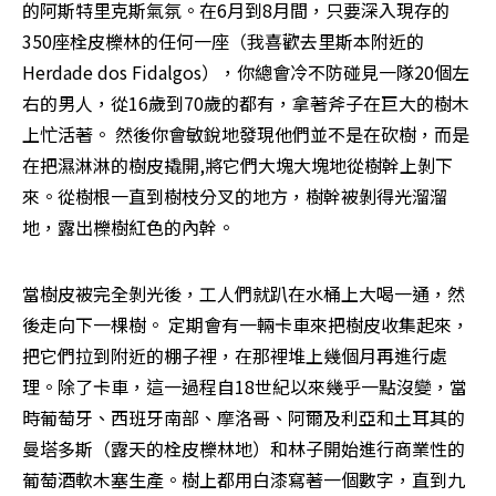
的阿斯特里克斯氣氛。在6月到8月間，只要深入現存的
350座栓皮櫟林的任何一座（我喜歡去里斯本附近的
Herdade dos Fidalgos），你總會冷不防碰見一隊20個左
右的男人，從16歲到70歲的都有，拿著斧子在巨大的樹木
上忙活著。 然後你會敏銳地發現他們並不是在砍樹，而是
在把濕淋淋的樹皮撬開,將它們大塊大塊地從樹幹上剝下
來。從樹根一直到樹枝分叉的地方，樹幹被剝得光溜溜
地，露出櫟樹紅色的內幹。
當樹皮被完全剝光後，工人們就趴在水桶上大喝一通，然
後走向下一棵樹。 定期會有一輛卡車來把樹皮收集起來，
把它們拉到附近的棚子裡，在那裡堆上幾個月再進行處
理。除了卡車，這一過程自18世紀以來幾乎一點沒變，當
時葡萄牙、西班牙南部、摩洛哥、阿爾及利亞和土耳其的
曼塔多斯（露天的栓皮櫟林地）和林子開始進行商業性的
葡萄酒軟木塞生產。樹上都用白漆寫著一個數字，直到九