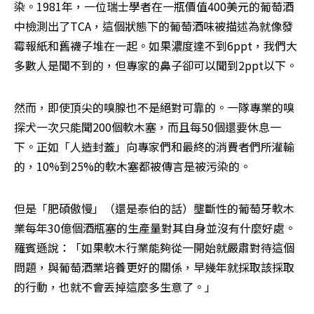
染。1981年，一位瑞士學者在一瓶價值400美元的葡萄酒
中檢測出了TCA，這個狀態下的葡萄酒味被描述為就像發
霉報紙和舊襪子堆在一起。如果濃度達不到6ppt，我們大
多數人是聞不到的，但專家的鼻子卻可以聞到2ppt以下。
然而，即使頂尖的嗅腺也不是絕對可靠的。一隊專業的嗅
探犬一次只能聞200個軟木塞，而且每50個還要休息一
下。正如「人造封蓋」向專家們和最終的消費者們所灌輸
的，10%到25%的軟木塞都被傳言是被污染的。
但是「肥碩傲慢」（還是泰伯的話）壟斷性的葡萄牙軟木
業每年30億個酒瓶塞的生產量對其自身並沒有什麼好處。 
羅賓遜說：「如果軟木行業能夠從一開始就嚴肅對待這個
問題，與葡萄酒業培養更好的關係，早幾年就採取該採取
的行動，也就不會丟掉這麼多生意了。」