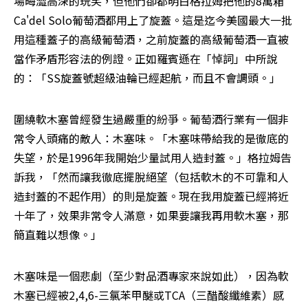
場晦澀高深的玩笑，但他們卻都明白格拉姆把他的8萬箱
Ca'del Solo葡萄酒都用上了旋蓋。這是迄今美國最大一批
用這種蓋子的高級葡萄酒，之前旋蓋的高級葡萄酒一直被
當作矛盾形容法的例證。正如羅賓遜在「悼詞」中所說
的：「SS旋蓋號超級油輪已經起航，而且不會調頭。」
圍繞軟木塞曾經發生過嚴重的紛爭。葡萄酒行業有一個非
常令人頭痛的敵人：木塞味。「木塞味帶給我的是徹底的
失望，於是1996年我開始少量試用人造封蓋。」格拉姆告
訴我，「然而讓我徹底擺脫絕望（包括軟木的不可靠和人
造封蓋的不起作用）的則是旋蓋。現在我用旋蓋已經將近
十年了，效果非常令人滿意，如果要讓我再用軟木塞，那
簡直難以想像。」
木塞味是一個悲劇（至少對品酒專家來說如此），因為軟
木塞已經被2,4,6-三氯苯甲醚或TCA（三醋酸纖維素）感