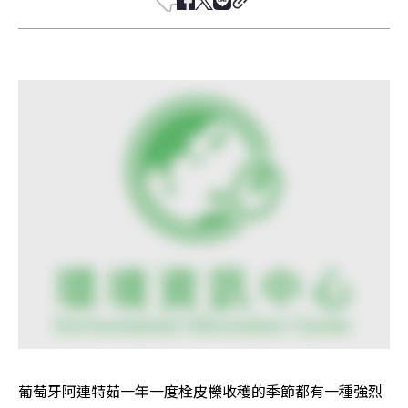
葡萄牙阿連特茹一年一度栓皮櫟收穫的季節都有一種強烈