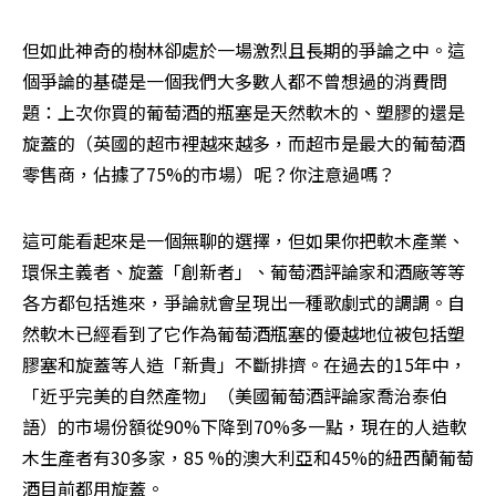
但如此神奇的樹林卻處於一場激烈且長期的爭論之中。這
個爭論的基礎是一個我們大多數人都不曾想過的消費問
題：上次你買的葡萄酒的瓶塞是天然軟木的、塑膠的還是
旋蓋的（英國的超市裡越來越多，而超市是最大的葡萄酒
零售商，佔據了75%的市場）呢？你注意過嗎？
這可能看起來是一個無聊的選擇，但如果你把軟木產業、
環保主義者、旋蓋「創新者」、葡萄酒評論家和酒廠等等
各方都包括進來，爭論就會呈現出一種歌劇式的調調。自
然軟木已經看到了它作為葡萄酒瓶塞的優越地位被包括塑
膠塞和旋蓋等人造「新貴」不斷排擠。在過去的15年中，
「近乎完美的自然產物」（美國葡萄酒評論家喬治泰伯
語）的市場份額從90%下降到70%多一點，現在的人造軟
木生產者有30多家，85 %的澳大利亞和45%的紐西蘭葡萄
酒目前都用旋蓋。