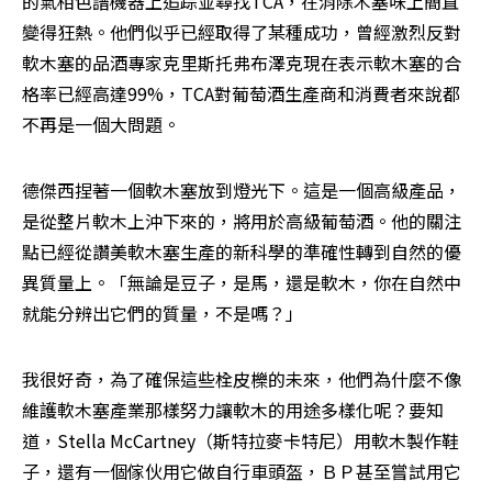
的氣相色譜機器上追踪並尋找TCA，在消除木塞味上簡直
變得狂熱。他們似乎已經取得了某種成功，曾經激烈反對
軟木塞的品酒專家克里斯托弗布澤克現在表示軟木塞的合
格率已經高達99%，TCA對葡萄酒生產商和消費者來說都
不再是一個大問題。
德傑西捏著一個軟木塞放到燈光下。這是一個高級產品，
是從整片軟木上沖下來的，將用於高級葡萄酒。他的關注
點已經從讚美軟木塞生產的新科學的準確性轉到自然的優
異質量上。「無論是豆子，是馬，還是軟木，你在自然中
就能分辨出它們的質量，不是嗎？」
我很好奇，為了確保這些栓皮櫟的未來，他們為什麼不像
維護軟木塞產業那樣努力讓軟木的用途多樣化呢？要知
道，Stella McCartney（斯特拉麥卡特尼）用軟木製作鞋
子，還有一個傢伙用它做自行車頭盔，ＢＰ甚至嘗試用它