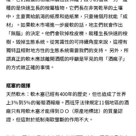
種的是快速生長的桉屬植物，它們長在非常乾旱的土壤
中，主要賣給飢渴的紙漿和造紙業，只要幾個月就能「成
材」。如果軟木市場進一步疲軟的話，地主們就會作出
「無腦」的決定。他們會砍掉栓皮櫟，栽種生長快速的桉
樹，毀掉生態系統。從常識性的可持續角度來說，這裡有
獨特且相對地方性的生態系統需要我們的支持。 另外，所
謂真正的軟木應該離開酒瓶的呼籲是罕見的用「酒瘋子」
的方式做正確的事情。
瓶塞的選擇
天然軟木：軟木塞已經有400年的歷史，但也造成了世界
上3％到5％的葡萄酒報廢。西班牙法律規定11個地區的酒
廠只有用軟木塞才能得到ＤＯ（原產地標誌）的質量認
證，但這對於抵制南歐壟斷的作用不大。