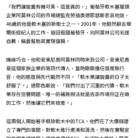
「我們讓旋蓋有機可乘，這是真的。」葡萄牙軟木塞龍頭
企業阿莫林公司的市場總監克勞迪奧德耶瑟斯悲哀地說，
46歲的他是軟木塞的新衛士之一。2001年，他毅然辭去華
爾街經紀人的工作，返回祖國葡萄牙，向阿莫林公司毛遂
自薦，稱要幫助其實現復興。
機緣巧合，他和安東尼奧阿莫林同時來到公司。安東尼奧
是這個家族企業的第四代傳人，當時剛剛擔任首席執行
官，他的態度與先代截然不同。「軟木業讓旋蓋的日子太
舒服了。」德耶色斯說，「我們付出了沉重的代價。軟木
業存在信譽問題，唯一的補救辦法就是告訴市場你正在做
的工作，然後讓它們來檢查。」
這兩個人開始著手根除軟木中的TCA。他們花了大價錢建
立了專門的車間，對軟木進行煮沸和清洗，然後在實驗室