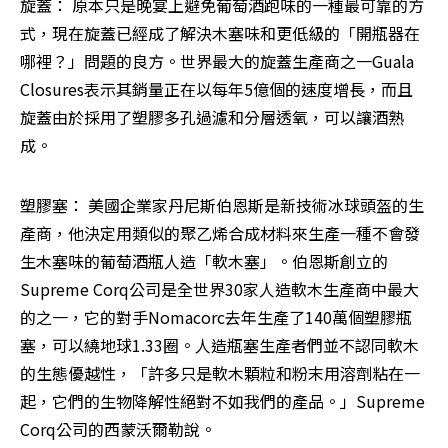
旋蓋： 原本只是晚宴上避免葡萄酒跑味的一種最可靠的方
式，現在旋蓋已經成了解決木塞味和更低級的「開瓶器在
哪裡？」問題的良方。世界最大的旋蓋生產商之一Guala 
Closures表示其銷量正在以每年5億個的速度增長，而且
旋蓋由於採用了塑膠多孔過濾和分層透氧，可以讓酒熟
成。
塑膠塞： 美國企業家丹尼斯伯恩斯是新技術冰球頭盔的生
產商，他決定用類似的聚乙烯合成材料來生產一種不會發
生木塞味的葡萄酒瓶人造「軟木塞」。伯恩斯創立的
Supreme Corq公司是全世界30家人造軟木生產商中最大
的之一，它的對手Nomacorc去年生產了140萬個塑膠瓶
塞，可以繞地球1.33圈。人造瓶塞生產者們並不認同軟木
的生態優越性，「許多只是軟木顆粒和粉末用溶劑粘在一
起，它們的生物降解性絕對不如我們的產品。」Supreme 
Corq公司的西蒙沃爾勒說。