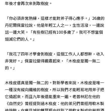
年後才會再次來剝取樹皮。
「你必須非常熟練，這樣才能對斧子得心應手。」26歲的
丹尼爾佩雷拉說，他是年輕工人之一，生性活潑，一邊說
話一邊大笑。「有些樹已經有100多歲了，我可不想當個
毀滅它們的人。」
「我花了四年才學會剝樹皮，這個工作人人都想幹，收入
非常好。」佩雷拉變得嚴肅起來，「木栓皮是獨一無二
的。」
木栓皮還真是獨一無二的。對新學者來說，木栓皮是唯一
一種沒有縱向纖維的樹皮，所以我們才能輕易地用斧子把
它撬起來，而且九年後還能重來一遍。老普林尼在他的
《自然史》曾經提到過木栓皮：他的弟兄們曾經用軟木製
造拖鞋，在龐貝城的雙耳瓶中找到了用軟木製成的葡萄酒