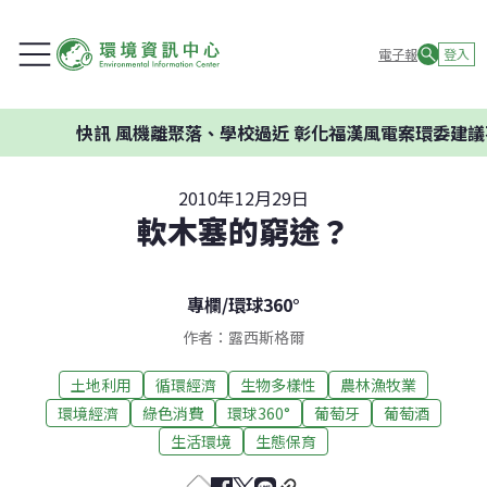
電子報
登入
快訊
風機離聚落、學校過近 彰化福漢風電案環委建議不應開
2010年12月29日
軟木塞的窮途？
專欄
/
環球360°
作者：露西斯格爾
土地利用
循環經濟
生物多樣性
農林漁牧業
環境經濟
綠色消費
環球360°
葡萄牙
葡萄酒
生活環境
生態保育