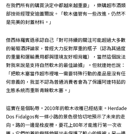
在我們所有的購買決定中都越來越重要」，樂購超市酒類
部技術經理安迪蓋爾說。「軟木儘管有一些改進，仍然不
是完美的封蓋材料。」
傑西絲羅賓遜承認自己「對可持續的關注可能超過大多數
的葡萄酒評論家，曾經大力反對厚重的瓶子（認為其過度
的重量和運輸費用都與環境友好相背離），當然這個說法
對我來說是支持自然軟木的最佳論據」。但就連她也說：
「把軟木塞當作超市裡唯一需要特殊行動的產品是沒有任
何意義的，我並不認為普通消費者會為了保護阿連特茹的
生態系統而重新青睞軟木塞。」
這實在是個恥辱。2010年的軟木收穫已經結束。Herdade 
Dos Fidalgos有一條小路的景色很恰切地預示了未來的走
向。路的一邊是栓皮櫟，要花上80年才能進行第一次收
穫，它們如蓋的樹蔭伸展出去保護了較小的植被。另一邊