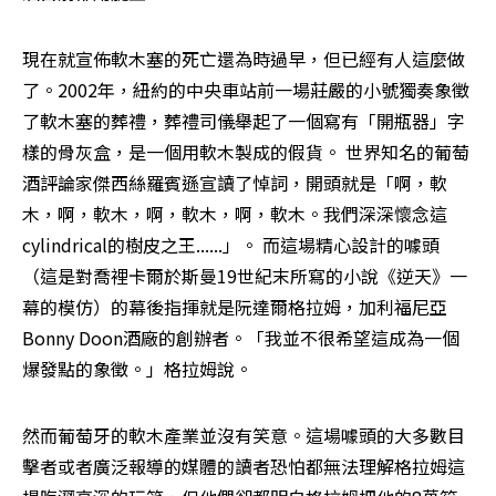
現在就宣佈軟木塞的死亡還為時過早，但已經有人這麼做
了。2002年，紐約的中央車站前一場莊嚴的小號獨奏象徵
了軟木塞的葬禮，葬禮司儀舉起了一個寫有「開瓶器」字
樣的骨灰盒，是一個用軟木製成的假貨。 世界知名的葡萄
酒評論家傑西絲羅賓遜宣讀了悼詞，開頭就是「啊，軟
木，啊，軟木，啊，軟木，啊，軟木。我們深深懷念這
cylindrical的樹皮之王......」。 而這場精心設計的噱頭
（這是對喬裡卡爾於斯曼19世紀末所寫的小說《逆天》一
幕的模仿）的幕後指揮就是阮達爾格拉姆，加利福尼亞
Bonny Doon酒廠的創辦者。「我並不很希望這成為一個
爆發點的象徵。」格拉姆說。
然而葡萄牙的軟木產業並沒有笑意。這場噱頭的大多數目
擊者或者廣泛報導的媒體的讀者恐怕都無法理解格拉姆這