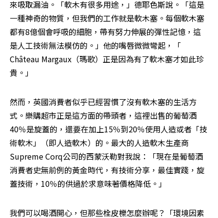
來吸取漏油。「軟木有很多用途，」德耶色斯說。「這是
一種神奇的物質，但我們的工作就是軟木塞。每個軟木塞
都有8億個會呼吸的細胞，帶有努力伸展的彈性記憶，這
是人工技術無法模仿的。」他的嘴唇微微彎起，「 
Château Margaux（瑪歌）正是因為有了軟木塞才如此珍
貴。」
然而，英國消費者似乎已經習慣了沒有軟木塞的生活方
式。樂購超市正是這方面的帶頭者，這裡出售的葡萄酒
40％是旋蓋的，還要在加上15％到20％使用人造或者「技
術軟木」（即人造軟木）的。最大的人造軟木生產商
Supreme Corq公司的西蒙沃勒對我說：「現在是葡萄酒
消費者史無前例的黃金時代，有技術分享，最佳實踐，旋
蓋技術，10％的供過於求意味著價格降低。」
我們可以喝酒開心，但那些栓皮櫟怎麼辦呢？「環境因素