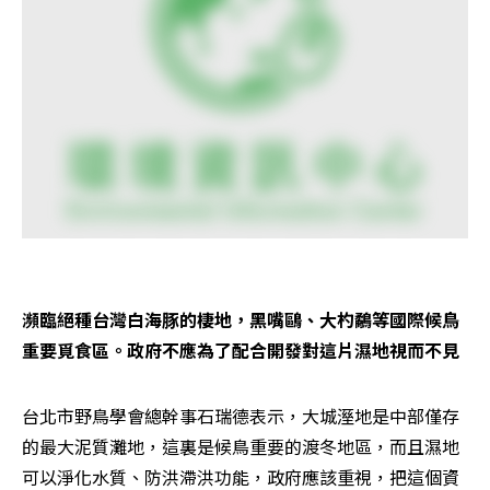
瀕臨絕種台灣白海豚的棲地，黑嘴鷗、大杓鷸等國際候鳥
重要覓食區。政府不應為了配合開發對這片濕地視而不見
台北市野鳥學會總幹事石瑞德表示，大城溼地是中部僅存
的最大泥質灘地，這裏是候鳥重要的渡冬地區，而且濕地
可以淨化水質、防洪滯洪功能，政府應該重視，把這個資