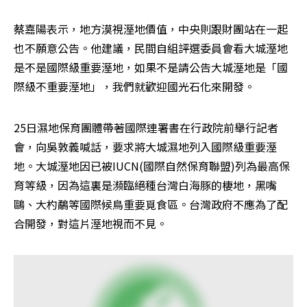
蔡嘉陽表示，地方漠視溼地價值，中央則跟財團站在一起
也不願意公告。他建議，民間自組評選委員會看大城溼地
是不是國際級重要溼地，如果不是請公告大城溼地是「國
際級不重要溼地」，我們就歡迎國光石化來開發。
25日濕地保育團體帶著國際連署書在行政院前舉行記者
會，向吳敦義喊話，要求將大城濕地列入國際級重要溼
地。大城溼地因已被IUCN(國際自然保育聯盟)列為最高保
育等級，因為這裏是瀕臨絕種台灣白海豚的棲地，黑嘴
鷗、大杓鷸等國際候鳥重要覓食區。台灣政府不應為了配
合開發，對這片溼地視而不見。