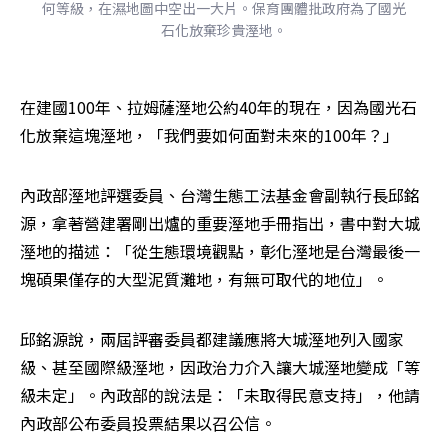
何等級，在濕地圖中空出一大片。保育團體批政府為了國光
石化放棄珍貴溼地。
在建國100年、拉姆薩溼地公約40年的現在，因為國光石
化放棄這塊溼地，「我們要如何面對未來的100年？」
內政部溼地評選委員、台灣生態工法基金會副執行長邱銘
源，拿著營建署剛出爐的重要溼地手冊指出，書中對大城
溼地的描述：「從生態環境觀點，彰化溼地是台灣最後一
塊碩果僅存的大型泥質灘地，有無可取代的地位」。
邱銘源說，兩屆評審委員都建議應將大城溼地列入國家
級、甚至國際級溼地，因政治力介入讓大城溼地變成「等
級未定」。內政部的說法是：「未取得民意支持」，他請
內政部公布委員投票結果以召公信。