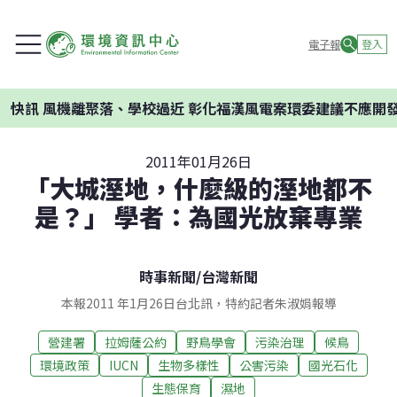
電子報
登入
訊
風機離聚落、學校過近 彰化福漢風電案環委建議不應開發
2011年01月26日
「大城溼地，什麼級的溼地都不
是？」 學者：為國光放棄專業
時事新聞
/
台灣新聞
本報2011 年1月26日台北訊，特約記者朱淑娟報導
營建署
拉姆薩公約
野鳥學會
污染治理
候鳥
環境政策
IUCN
生物多樣性
公害污染
國光石化
生態保育
濕地