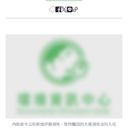
內政部今公布新增評選濕地，眾所矚目的大城濕地沒列入任