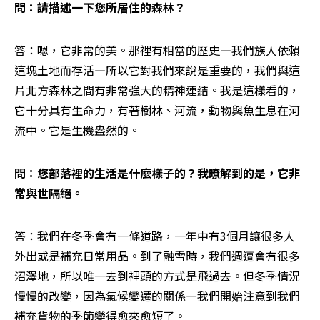
問：請描述一下您所居住的森林？
答：嗯，它非常的美。那裡有相當的歷史—我們族人依賴
這塊土地而存活—所以它對我們來說是重要的，我們與這
片北方森林之間有非常強大的精神連結。我是這樣看的，
它十分具有生命力，有著樹林、河流，動物與魚生息在河
流中。它是生機盎然的。
問：您部落裡的生活是什麼樣子的？我暸解到的是，它非
常與世隔絕。
答：我們在冬季會有一條道路，一年中有3個月讓很多人
外出或是補充日常用品。到了融雪時，我們週遭會有很多
沼澤地，所以唯一去到裡頭的方式是飛過去。但冬季情況
慢慢的改變，因為氣候變遷的關係—我們開始注意到我們
補充貨物的季節變得愈來愈短了。