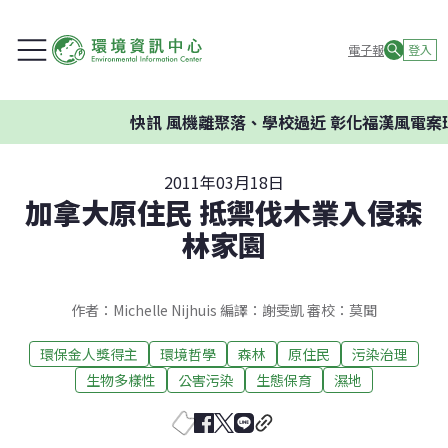
電子報
登入
快訊
風機離聚落、學校過近 彰化福漢風電案環
2011年03月18日
加拿大原住民 抵禦伐木業入侵森
林家園
作者：Michelle Nijhuis 編譯：謝雯凱 審校：莫聞
環保金人獎得主
環境哲學
森林
原住民
污染治理
生物多樣性
公害污染
生態保育
濕地