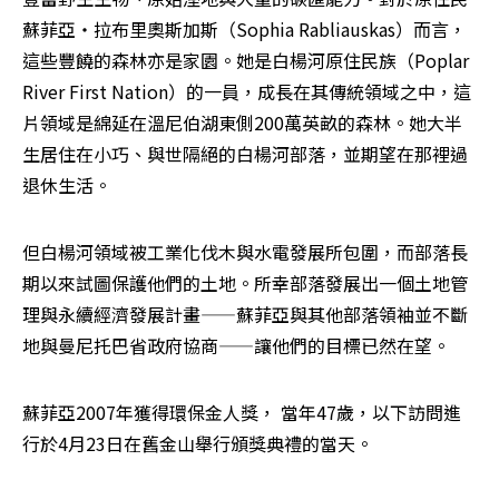
蘇菲亞‧拉布里奧斯加斯（Sophia Rabliauskas）而言，
這些豐饒的森林亦是家園。她是白楊河原住民族（Poplar 
River First Nation）的一員，成長在其傳統領域之中，這
片領域是綿延在溫尼伯湖東側200萬英畝的森林。她大半
生居住在小巧、與世隔絕的白楊河部落，並期望在那裡過
退休生活。
但白楊河領域被工業化伐木與水電發展所包圍，而部落長
期以來試圖保護他們的土地。所幸部落發展出一個土地管
理與永續經濟發展計畫——蘇菲亞與其他部落領袖並不斷
地與曼尼托巴省政府協商——讓他們的目標已然在望。
蘇菲亞2007年獲得環保金人獎， 當年47歲，以下訪問進
行於4月23日在舊金山舉行頒獎典禮的當天。