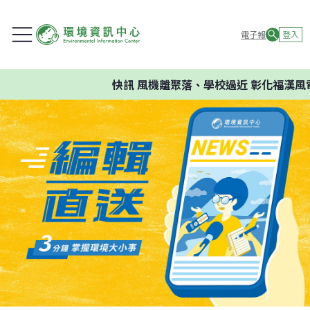
電子報
登入
快訊
風機離聚落、學校過近 彰化福漢風