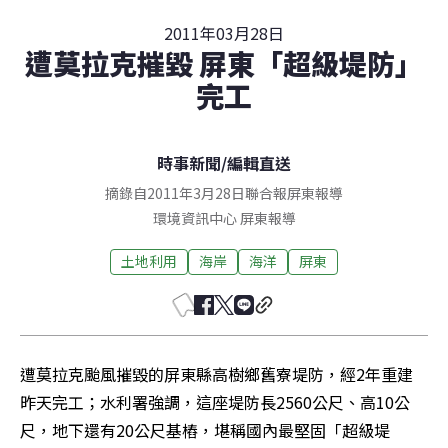
2011年03月28日
遭莫拉克摧毀 屏東「超級堤防」
完工
時事新聞
/
編輯直送
摘錄自2011年3月28日聯合報屏東報導
環境資訊中心
屏東
報導
土地利用
海岸
海洋
屏東
遭莫拉克颱風摧毀的屏東縣高樹鄉舊寮堤防，經2年重建
昨天完工；水利署強調，這座堤防長2560公尺、高10公
尺，地下還有20公尺基樁，堪稱國內最堅固「超級堤