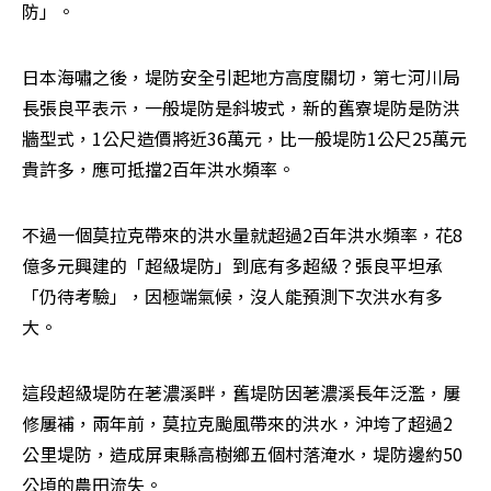
防」。
日本海嘯之後，堤防安全引起地方高度關切，第七河川局
長張良平表示，一般堤防是斜坡式，新的舊寮堤防是防洪
牆型式，1公尺造價將近36萬元，比一般堤防1公尺25萬元
貴許多，應可抵擋2百年洪水頻率。
不過一個莫拉克帶來的洪水量就超過2百年洪水頻率，花8
億多元興建的「超級堤防」到底有多超級？張良平坦承
「仍待考驗」，因極端氣候，沒人能預測下次洪水有多
大。
這段超級堤防在荖濃溪畔，舊堤防因荖濃溪長年泛濫，屢
修屢補，兩年前，莫拉克颱風帶來的洪水，沖垮了超過2
公里堤防，造成屏東縣高樹鄉五個村落淹水，堤防邊約50
公頃的農田流失。