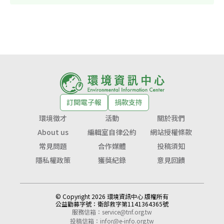
訂閱電子報
捐款支持
環境徵才
活動
關於我們
About us
編輯室自律公約
網站授權條款
常見問題
合作媒體
投稿須知
隱私權政策
獲獎紀錄
意見回饋
© Copyright 2026 環境資訊中心 版權所有
公益勸募字號：
衛部救字第1141364365號
服務信箱：
service@tnf.org.tw
投稿信箱：
infor@e-info.org.tw