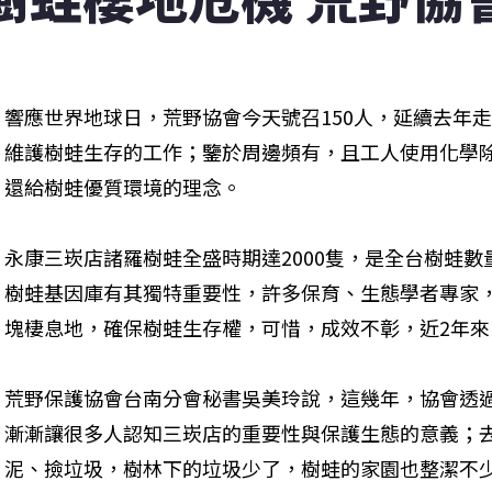
響應世界地球日，荒野協會今天號召150人，延續去年
維護樹蛙生存的工作；鑒於周邊頻有，且工人使用化學
還給樹蛙優質環境的理念。
永康三崁店諸羅樹蛙全盛時期達2000隻，是全台樹蛙
樹蛙基因庫有其獨特重要性，許多保育、生態學者專家
塊棲息地，確保樹蛙生存權，可惜，成效不彰，近2年
荒野保護協會台南分會秘書吳美玲說，這幾年，協會透
漸漸讓很多人認知三崁店的重要性與保護生態的意義；
泥、撿垃圾，樹林下的垃圾少了，樹蛙的家園也整潔不