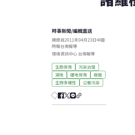
時事新聞
/
編輯直送
摘錄自2011年04月23日中國
時報台南報導
環境資訊中心
台南
報導
生態保育
污染治理
濕地
棲地保育
樹蛙
生物多樣性
公害污染