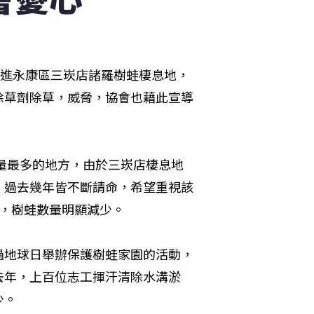
走進永康區三崁店諸羅樹蛙棲息地，
除草劑除草，威脅，協會也藉此宣導
數量最多的地方，由於三崁店棲息地
，過去幾年皆不斷請命，希望重視該
來，樹蛙數量明顯減少。
過地球日舉辦保護樹蛙家園的活動，
去年，上百位志工揮汗清除水溝淤
少。