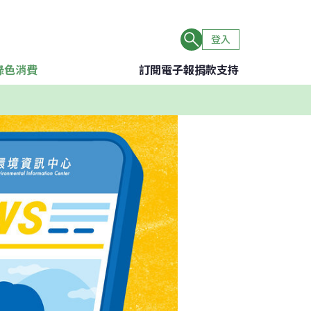
登入
綠色消費
訂閱電子報
捐款支持