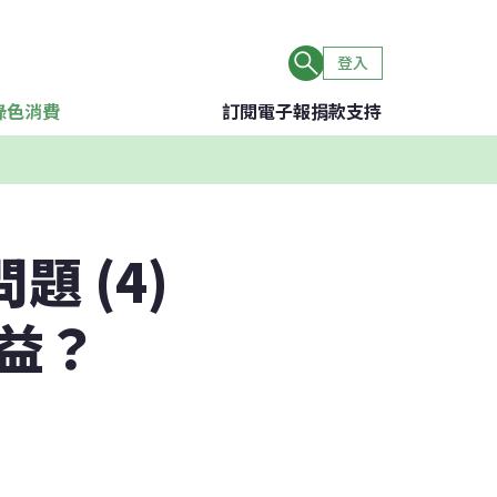
登入
綠色消費
訂閱電子報
捐款支持
題 (4)
益？