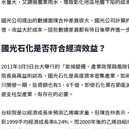
水量大，又調撥農業用水，導致彰化地區地層下陷的成
國光公司提出的數據跟陳吉仲差異很大，國光公司計算的外部
億，收益大於成本。這些數據差異都有待日後學界進一
國光石化是否符合經濟效益？
2011年3月5日台大舉行的「氣候變遷、產業政策與風
院長吳再益則認為，國光石化是高度資本密集產業，如
只開發一期，投資額也有5、6千億。即使石化業在節能
是支柱型產業，有存在的必要。
台綜院是以經濟成長來預測乙烯需求量，但陳吉仲表示，19
到1999平均經濟成長率6.24%。而2000年後的乙烯自給率