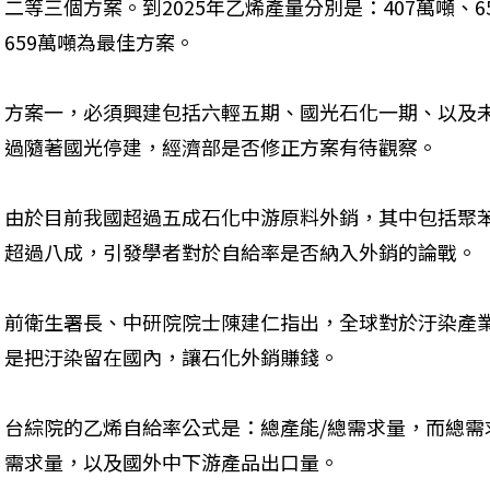
二等三個方案。到2025年乙烯產量分別是：407萬噸、6
659萬噸為最佳方案。
方案一，必須興建包括六輕五期、國光石化一期、以及
過隨著國光停建，經濟部是否修正方案有待觀察。
由於目前我國超過五成石化中游原料外銷，其中包括聚
超過八成，引發學者對於自給率是否納入外銷的論戰。
前衛生署長、中研院院士陳建仁指出，全球對於汙染產
是把汙染留在國內，讓石化外銷賺錢。
台綜院的乙烯自給率公式是：總產能/總需求量，而總需
需求量，以及國外中下游產品出口量。