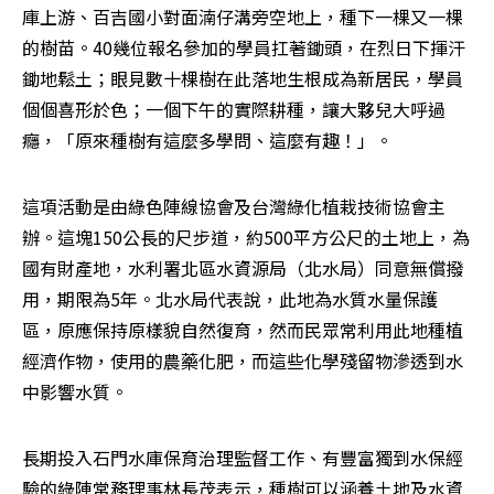
庫上游、百吉國小對面湳仔溝旁空地上，種下一棵又一棵
的樹苗。40幾位報名參加的學員扛著鋤頭，在烈日下揮汗
鋤地鬆土；眼見數十棵樹在此落地生根成為新居民，學員
個個喜形於色；一個下午的實際耕種，讓大夥兒大呼過
癮，「原來種樹有這麼多學問、這麼有趣！」。
這項活動是由綠色陣線協會及台灣綠化植栽技術協會主
辦。這塊150公長的尺步道，約500平方公尺的土地上，為
國有財產地，水利署北區水資源局（北水局）同意無償撥
用，期限為5年。北水局代表說，此地為水質水量保護
區，原應保持原樣貌自然復育，然而民眾常利用此地種植
經濟作物，使用的農藥化肥，而這些化學殘留物滲透到水
中影響水質。
長期投入石門水庫保育治理監督工作、有豐富獨到水保經
驗的綠陣常務理事林長茂表示，種樹可以涵養土地及水資