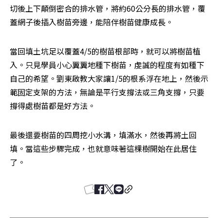
切後上下顛倒密合的排水管，將約60公分長的排水管，覆
蓋網子後插入樹苗旁邊，能陪伴樹苗健康成長。
當回填土坑足以覆蓋4/5的樹苗根部時，就可以將樹苗植
入。只見學員小心翼翼地種下樹苗，虔誠的程度有如種下
自己的希望。劉東啟教大家讓1/5的根系浮在地上，然後示
範固定支架的方法，無論是平行支撐法或三角支撐，只要
撐得處樹苗都是好方法。
最後還要樹苗的四周挖小水溝，填滿水，然後再將土回
填。當這些步驟完成，也就意味著這棵樹開始在此居住
了。