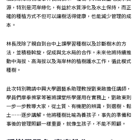
源，特別是河岸綠化，有益於水質淨化及水土保持，而正
確的種植方式不但可以讓樹活得健康，也能減少管理的成
本。
林長茂除了親自到台中上課學習種樹以及診斷樹木的方
法，並積極斡旋，促成與北水局的合作。未來他將持續推
動中海拔、高海拔以及海岸林的植樹護水工作，循此模式
種樹。
此次特別聘請中興大學園藝系助理教授劉東啟擔任講師，
學員們摩拳擦掌等著將課堂所學運用在實務上，劉啟東則
一步一步教導大家，從土質、有機肥的辨識，到選樹、鬆
土……逐步講解。他將種樹比喻為養孩子，事先的準備和
事後的管理照顧一樣重要，就像生孩子，不能不照顧。