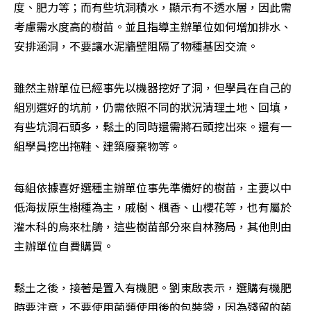
度、肥力等；而有些坑洞積水，顯示有不透水層，因此需
考慮需水度高的樹苗。並且指導主辦單位如何增加排水、
安排涵洞，不要讓水泥牆壁阻隔了物種基因交流。
雖然主辦單位已經事先以機器挖好了洞，但學員在自己的
組別選好的坑前，仍需依照不同的狀況清理土地、回填，
有些坑洞石頭多，鬆土的同時還需將石頭挖出來。還有一
組學員挖出拖鞋、建築廢棄物等。
每組依據喜好選種主辦單位事先準備好的樹苗，主要以中
低海拔原生樹種為主，戚樹、楓香、山櫻花等，也有屬於
灌木科的烏來杜鵑，這些樹苗部分來自林務局，其他則由
主辦單位自費購買。
鬆土之後，接著是置入有機肥。劉東啟表示，選購有機肥
時要注意，不要使用菌類使用後的包裝袋，因為殘留的菌