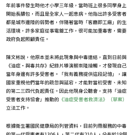
年前事件發生時他才小學三年級，當時班上很多同學身上
開始長膿包，而且是全家人一起患病。他指出許多受害者
都是城市邊陲的弱勢者，伴隨著當時「客廳即工廠」的生
活環境，許多家庭從事電鍍工作，很可能加重毒害，需要
政府負起照顧責任。
陳文彬說，他原本並未將此現象與中毒連結，直到日前與
《油症‧與毒共存》紀錄片導演蔡崇隆接觸，才發現自己
當年身邊有許多受害者。「我有義務提供這段記憶」，讓
國家重視他們當年的疏忽與延宕，才能對當初受害、未知
的第二三四代負起責任。因此他現身公聽會，支持「油症
受害者支持協會」推動的
《油症受害者救濟法》（草案）
立法工作。
根據衛生署國民健康局的列管資料，目前列冊服務的中毒
的第一代受害者有1306人，第二代有210人，分布於18個