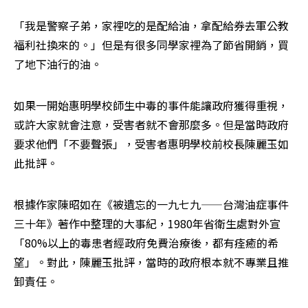
「我是警察子弟，家裡吃的是配給油，拿配給券去軍公教
福利社換來的。」但是有很多同學家裡為了節省開銷，買
了地下油行的油。
如果一開始惠明學校師生中毒的事件能讓政府獲得重視，
或許大家就會注意，受害者就不會那麼多。但是當時政府
要求他們「不要聲張」，受害者惠明學校前校長陳麗玉如
此批評。
根據作家陳昭如在《被遺忘的一九七九——台灣油症事件
三十年》著作中整理的大事紀，1980年省衛生處對外宣
「80%以上的毒患者經政府免費治療後，都有痊癒的希
望」。對此，陳麗玉批評，當時的政府根本就不專業且推
卸責任。