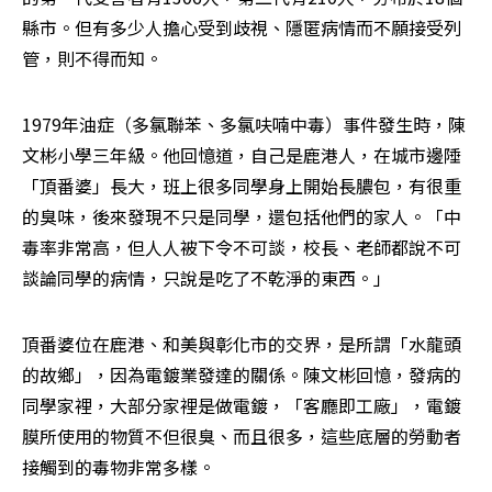
縣市。但有多少人擔心受到歧視、隱匿病情而不願接受列
管，則不得而知。
1979年油症（多氯聯苯、多氯呋喃中毒）事件發生時，陳
文彬小學三年級。他回憶道，自己是鹿港人，在城市邊陲
「頂番婆」長大，班上很多同學身上開始長膿包，有很重
的臭味，後來發現不只是同學，還包括他們的家人。「中
毒率非常高，但人人被下令不可談，校長、老師都說不可
談論同學的病情，只說是吃了不乾淨的東西。」
頂番婆位在鹿港、和美與彰化市的交界，是所謂「水龍頭
的故鄉」，因為電鍍業發達的關係。陳文彬回憶，發病的
同學家裡，大部分家裡是做電鍍，「客廳即工廠」，電鍍
膜所使用的物質不但很臭、而且很多，這些底層的勞動者
接觸到的毒物非常多樣。