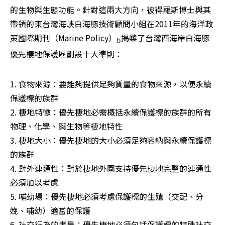
的生物與生態功能。針對這兩大方向，彼得羅斯博士與其
帶領的東台灣海峽白海豚技術顧問小組在2011年的海洋政
策國際期刊（Marine Policy）
揭櫫了台灣西海岸白海豚
b
優先棲地保護區劃設十大準則：
1. 食物來源：要能夠提供足夠質量的食物來源，以便永續
保護標的族群 

2. 棲地特徵：優先棲地必需概括永續保護標的族群的所有
物理、化學、與生物等棲地特性

3. 棲地大小：優先棲地的大小必須足夠容納與永續保護標
的族群

4. 對外連通性：對於棲地外圍支持優先棲地完整的連通性
必須加以考慮

5. 哺幼場：優先棲地必須考慮保護標的生殖（交配、分
娩、哺幼）適當的保護

6. 社交行為的考量：優先棲地必須包括保護標的特殊社交