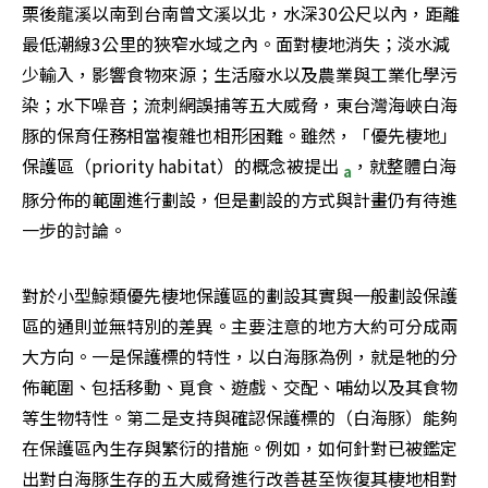
栗後龍溪以南到台南曾文溪以北，水深30公尺以內，距離
最低潮線3公里的狹窄水域之內。面對棲地消失；淡水減
少輸入，影響食物來源；生活廢水以及農業與工業化學污
染；水下噪音；流刺網誤捕等五大威脅，東台灣海峽白海
豚的保育任務相當複雜也相形困難。雖然，「優先棲地」
保護區（priority habitat）的概念被提出 
，就整體白海
a
豚分佈的範圍進行劃設，但是劃設的方式與計畫仍有待進
一步的討論。
對於小型鯨類優先棲地保護區的劃設其實與一般劃設保護
區的通則並無特別的差異。主要注意的地方大約可分成兩
大方向。一是保護標的特性，以白海豚為例，就是牠的分
佈範圍、包括移動、覓食、遊戲、交配、哺幼以及其食物
等生物特性。第二是支持與確認保護標的（白海豚）能夠
在保護區內生存與繁衍的措施。例如，如何針對已被鑑定
出對白海豚生存的五大威脅進行改善甚至恢復其棲地相對