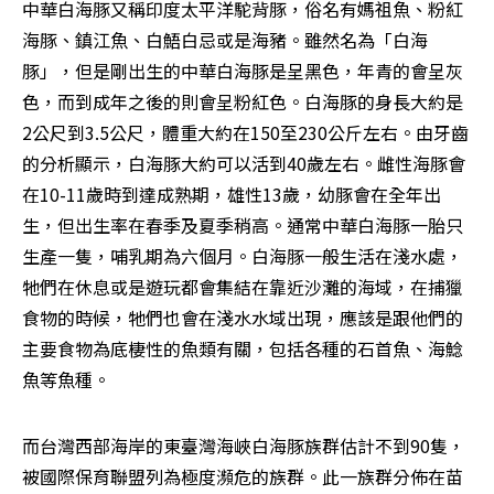
中華白海豚又稱印度太平洋駝背豚，俗名有媽祖魚、粉紅
海豚、鎮江魚、白鯃白忌或是海豬。雖然名為「白海
豚」，但是剛出生的中華白海豚是呈黑色，年青的會呈灰
色，而到成年之後的則會呈粉紅色。白海豚的身長大約是
2公尺到3.5公尺，體重大約在150至230公斤左右。由牙齒
的分析顯示，白海豚大約可以活到40歲左右。雌性海豚會
在10-11歲時到達成熟期，雄性13歲，幼豚會在全年出
生，但出生率在春季及夏季稍高。通常中華白海豚一胎只
生產一隻，哺乳期為六個月。白海豚一般生活在淺水處，
牠們在休息或是遊玩都會集結在靠近沙灘的海域，在捕獵
食物的時候，牠們也會在淺水水域出現，應該是跟他們的
主要食物為底棲性的魚類有關，包括各種的石首魚、海鯰
魚等魚種。
而台灣西部海岸的東臺灣海峽白海豚族群估計不到90隻，
被國際保育聯盟列為極度瀕危的族群。此一族群分佈在苗