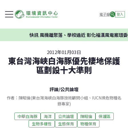
電子報
登入
快訊
風機離聚落、學校過近 彰化福漢風電案環委建
2012年01月03日
東台灣海峽白海豚優先棲地保護
區劃設十大準則
評論
/
公共論壇
作者：陳昭倫(東台灣海峽白海豚技術顧問小組、IUCN瀕危物種名
錄專家)
中華白海豚
海洋
公共論壇
陳昭倫
保護區
生物多樣性
生態保育
物種保育