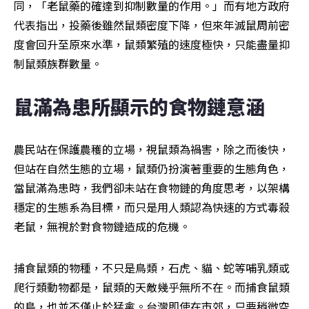
同，「老鼠藥的確達到抑制數量的作用。」而有地方政府
代表指出，投藥後雖然鼠類密度下降，但來年滅鼠周前密
度會回升至原來水準，鼠類繁殖的速度極快，只能盡量抑
制鼠類族群數量。
鼠滿為患所顯示的食物鏈意涵
農民站在保護農穫的立場，視鼠類為禍害，除之而後快，
但站在自然生態的立場，鼠類仍扮演著重要的生態角色，
當鼠滿為患時，我們卻未站在食物鏈的角度思考，以架構
穩定的生態系為目標，而只是用人類認為快速的方式毒殺
老鼠，無視於對食物鏈造成的危機。
捕食鼠類的物種，不只是鳥類，石虎、貓、蛇等哺乳類或
爬行類動物都是，鼠類的天敵幾乎無所不在。而捕食鼠類
的鳥，也並不僅止於猛禽。台灣即使在市郊，只要稍微空