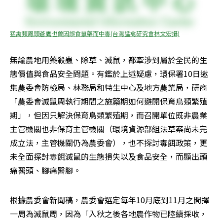
猛禽類鳳頭蒼鷹也曾因誤食鼠藥而中毒(台灣猛禽研究會林文宏攝)
無論農地用藥殺蟲、除草、滅鼠，都牽涉到屬於全民的生
態價值與食品安全問題。有鑑於上述疑慮，環保署10日邀
集農委會防檢局、林務局和特生中心及地方農業局，研商
「農委會滅鼠周執行期間之施藥期如何避開保育鳥類繁殖
期」，但因只解決保育鳥類繁殖期，而召開單位既非農業
主管機關也非保育主管機關（環境資源部組法草案尚未完
成立法，主管機關仍為農委會），也不探討毒餌政策，更
未全面探討毒餌滅鼠的生態損失以及食品安全，而顯出頭
痛醫頭、腳痛醫腳。
根據農委會新聞稿，農委會選定每年10月底到11月之間擇
一周為滅鼠周，因為「入秋之後各地農作物已陸續採收，