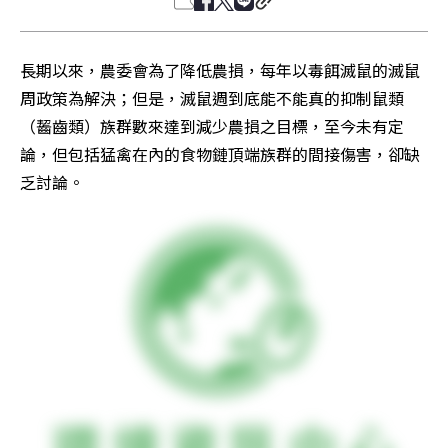
長期以來，農委會為了降低農損，每年以毒餌滅鼠的滅鼠
周政策為解決；但是，滅鼠週到底能不能真的抑制鼠類
（齧齒類）族群數來達到減少農損之目標，至今未有定
論，但包括猛禽在內的食物鏈頂端族群的間接傷害，卻缺
乏討論。