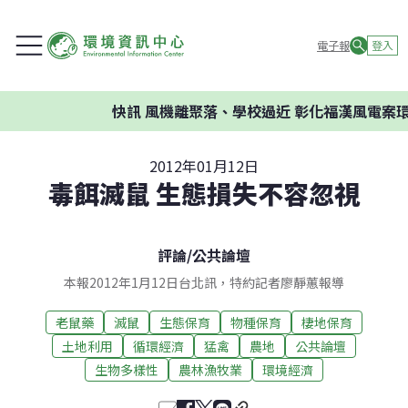
電子報
登入
快訊
風機離聚落、學校過近 彰化福漢風電案環委
2012年01月12日
毒餌滅鼠 生態損失不容忽視
評論
/
公共論壇
本報2012年1月12日台北訊，特約記者廖靜蕙報導
老鼠藥
滅鼠
生態保育
物種保育
棲地保育
土地利用
循環經濟
猛禽
農地
公共論壇
生物多樣性
農林漁牧業
環境經濟