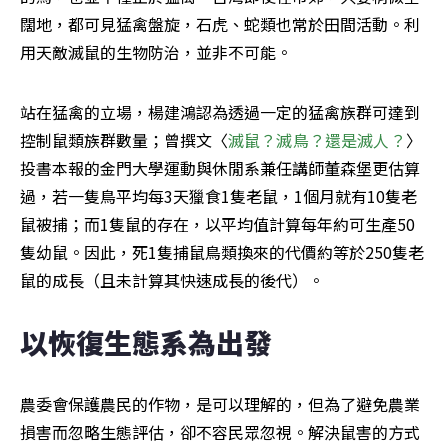
闊地，都可見猛禽盤旋，石虎、蛇類也常於田間活動。利
用天敵滅鼠的生物防治，並非不可能。
站在猛禽的立場，楊建鴻認為透過一定的猛禽族群可達到
控制鼠類族群數量；曾撰文〈
滅鼠？滅鳥？還是滅人？
〉
投書本報的金門大學運動與休閒系兼任講師董森堡更估算
過，若一隻鳥平均每3天獵食1隻老鼠，1個月就有10隻老
鼠被捕；而1隻鼠的存在，以平均值計算每年約可生產50
隻幼鼠。因此，死1隻捕鼠鳥類換來的代價約等於250隻老
鼠的成長（且未計算其快速成長的後代）。
以恢復生態系為出發
農委會保護農民的作物，是可以理解的，但為了避免農業
損害而忽略生態評估，卻不容民眾忽視。解決鼠害的方式