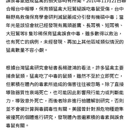
誤食毒鼠造成猛禽的損失卻時有所聞。2010年11月21日聯
合報台中報導，保育類猛禽大冠鷲疑誤吃毒鼠受傷，台中
縣野鳥救傷保育學會研判滅鼠藥成分引發有機磷中毒；當
年光是該協會就已經發現有鳳頭蒼鷹、長耳鴞、短耳鴞、
大冠鷲等8 隻珍稀保育猛禽誤食中毒，雖多數得以救治，
也有死亡的病例，未經發現、再加上其他區域類似情況的
猛禽數量不容小覷。
根據台灣猛禽研究會祕書長楊建鴻的看法，許多猛禽主要
捕食鼠類，猛禽吃了中毒的鼠類，雖然不至於立即死亡，
但累積在體內的毒素所造成的傷害往往被忽略。除了直接
導致器質性衰竭死亡，也可能因此影響飛行能力或判斷能
力，導致意外死亡，而後者除非進行檢體解剖研究，否則
並不會被計算與毒餌毒性有關。美國曾針對瀕危物種遊隼
被撞死的個體進行研究，發現體內普遍累積的毒素與誤食
毒鼠有關。