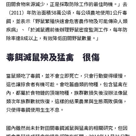
田間食物來源減少，正是採取防除工作的最佳時機。」去
（2011）年防治面積58萬公頃，每公頃農地使用1公斤毒
餌，並表示「野鼠繁殖快速會危害農作物及可能傳染人類
疾病」、「於滅鼠週前後辦理野鼠密度監測工作，每年防
除率達8成以上，有效降低田間野鼠數量。」
毒餌滅鼠殃及猛禽　很傷
當鼠類吃了毒餌，並不會立即死亡，只會行動變得緩慢，
這也讓掠食者有機可趁。會吃齧齒類的物種，包含猛禽在
內，都屬於食物鏈的頂端物種，族群數損失後沒辦法像鼠
類次年族群數就恢復，這樣的結果農業與生態兩敗俱傷，
只使得毒餌使用生生不息。
國內雖然尚未針對田間毒餌滅鼠與猛禽的相關研究，但因