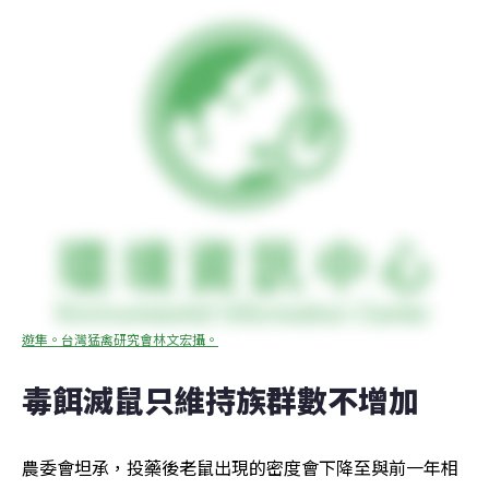
遊隼。台灣猛禽研究會林文宏攝。
毒餌滅鼠只維持族群數不增加
農委會坦承，投藥後老鼠出現的密度會下降至與前一年相