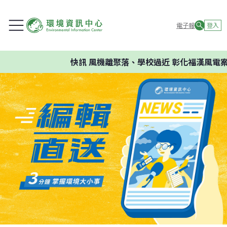
電子報
登入
快訊
風機離聚落、學校過近 彰化福漢風電案