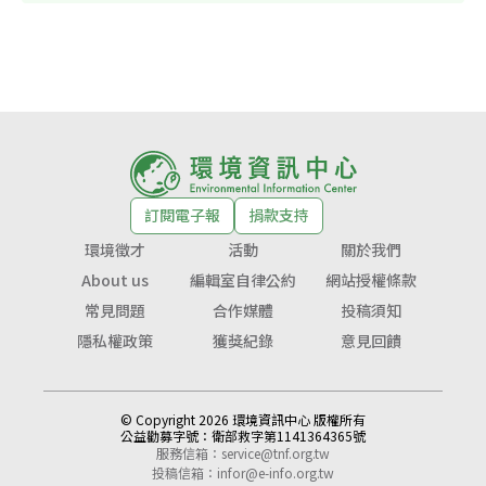
訂閱電子報
捐款支持
環境徵才
活動
關於我們
About us
編輯室自律公約
網站授權條款
常見問題
合作媒體
投稿須知
隱私權政策
獲獎紀錄
意見回饋
© Copyright 2026 環境資訊中心 版權所有
公益勸募字號：
衛部救字第1141364365號
服務信箱：
service@tnf.org.tw
投稿信箱：
infor@e-info.org.tw