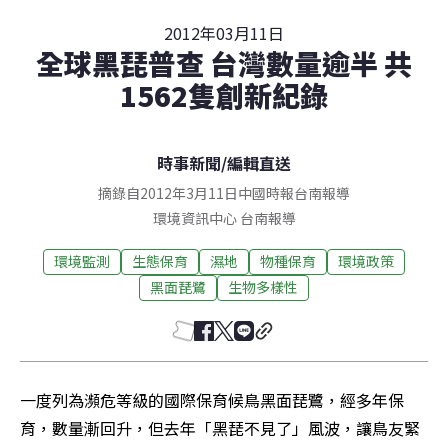
2012年03月11日
全球黑琵普查 台灣數量逾半 共
1562隻創新紀錄
時事新聞
/
編輯直送
摘錄自2012年3月11日中國時報台南報導
環境資訊中心
台南
報導
環境監測
生態保育
濕地
物種保育
環境政策
黑面琵鷺
生物多樣性
一度列為瀕危等級的國際保育候鳥黑面琵鷺，經多年保
育，數量漸回升，但去年「黑琵不見了」風波，讓鳥友緊