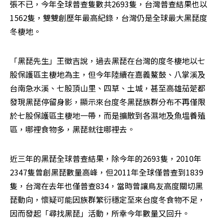
張不已，今年全球普查隻數共2693隻，台灣普查結果也以
1562隻，雙雙創歷年最高紀錄，台灣仍是全球最大黑琵度
冬棲地。
「黑琵先生」王徵吉說，過去黑琵在台灣的度冬棲地以七
股保護區主棲地為主，但今年陸續在嘉義鰲鼓、八掌溪及
台南急水溪、七股頂山里、四草、土城，甚至高雄茄萣都
發現黑琵停留身影，顯示來台度冬黑琵族群分布不再僅限
於七股保護區主棲地一帶，而是擴散到各濕地及魚塭養殖
區，哪裡食物多，黑琵就往哪裡去。
近三年的黑琵全球普查結果，除今年的2693隻，2010年
2347隻曾創黑琵數量高峰，但2011年全球僅普查到1839
隻，台灣在去年也僅普查834，當時曾讓鳥友高度關切黑
琵動向，懷疑可能因族群繁衍穩定至來台度冬食物不足，
因而發起「尋找黑琵」活動，所幸今年數量又回升。