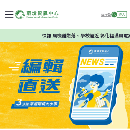
電子報
登入
快訊
風機離聚落、學校過近 彰化福漢風電案