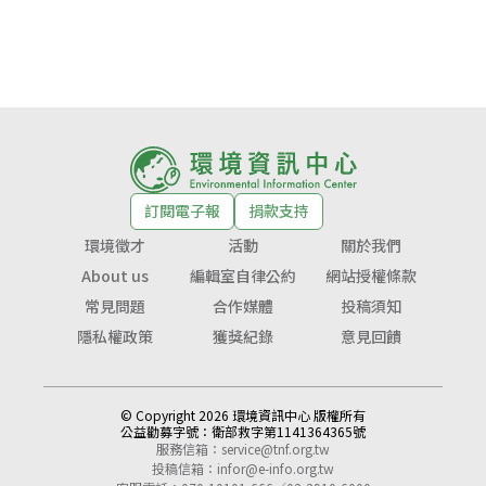
訂閱電子報
捐款支持
環境徵才
活動
關於我們
About us
編輯室自律公約
網站授權條款
常見問題
合作媒體
投稿須知
隱私權政策
獲獎紀錄
意見回饋
© Copyright 2026 環境資訊中心 版權所有
公益勸募字號：
衛部救字第1141364365號
服務信箱：
service@tnf.org.tw
投稿信箱：
infor@e-info.org.tw