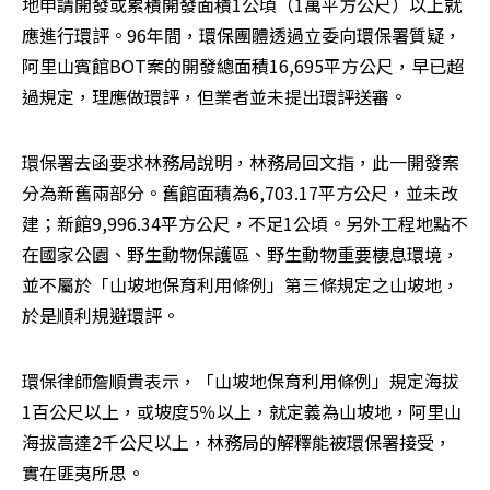
地申請開發或累積開發面積1公頃（1萬平方公尺）以上就
應進行環評。96年間，環保團體透過立委向環保署質疑，
阿里山賓館BOT案的開發總面積16,695平方公尺，早已超
過規定，理應做環評，但業者並未提出環評送審。
環保署去函要求林務局說明，林務局回文指，此一開發案
分為新舊兩部分。舊館面積為6,703.17平方公尺，並未改
建；新館9,996.34平方公尺，不足1公頃。另外工程地點不
在國家公園、野生動物保護區、野生動物重要棲息環境，
並不屬於「山坡地保育利用條例」第三條規定之山坡地，
於是順利規避環評。
環保律師詹順貴表示，「山坡地保育利用條例」規定海拔
1百公尺以上，或坡度5％以上，就定義為山坡地，阿里山
海拔高達2千公尺以上，林務局的解釋能被環保署接受，
實在匪夷所思。