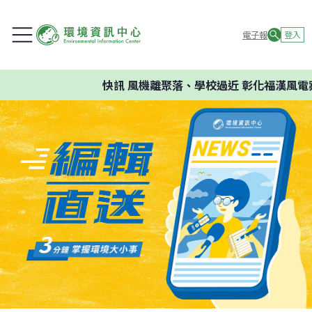
電子報
登入
快訊
風機離聚落、學校過近 彰化福漢風電案