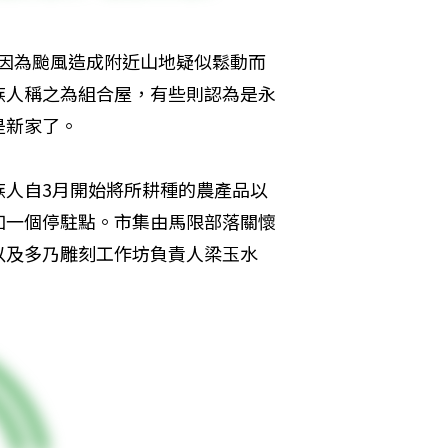
年前因為颱風造成附近山地疑似鬆動而
族人稱之為組合屋，有些則認為是永
是新家了。
族人自3月開始將所耕種的農產品以
加一個停駐點。市集由馬限部落關懷
以及多乃雕刻工作坊負責人梁玉水