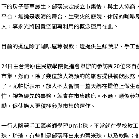
下的房子蔓草叢生。部落決定成立市集後，與主人協商
平台，無論是表演的舞台、生營火的庭院、休閒的咖啡
人，李永光將閒置空間再利用的概念運用在此。
目前的攤位除了咖啡屋等餐飲，還提供生鮮蔬果、手工藝
24日由台灣原住民族學院促進會舉辦的參訪團20位來
市集，然而，除了幾位族人為預約的旅客提供餐飲服務
了。尤帕斯表示，族人不太習慣一整天綁在攤位上做生
忙，視為優先的事務，就會在市集缺席。不過，類似參
勵，促使族人更積極參與市集的運作。
一行人隨著手工藝老師學習DIY串珠，平常就在學校教
珠、琉璃，有些則是部落種出來的薏米珠，以及軟陶；