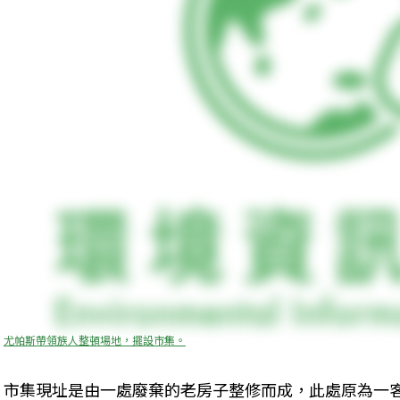
尤帕斯帶領族人整頓場地，擺設市集。
市集現址是由一處廢棄的老房子整修而成，此處原為一