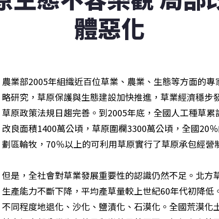
體惡化
農業部2005年組織近百位草業、農業、生態等方面的
略研究，草原保護與生態建設加快推進，草業經濟穩步
草原政策法規日趨完善。到2005年底，全國人工種草累
改良面積1400萬公頃，草原圍欄3300萬公頃，全國2
劃區輪牧，70％以上的可利用草原實行了草原承包經營制
但是，全社會對草業發展重要性的認識仍然不足。北方草
生產能力不斷下降，平均產草量較上世紀60年代初降低
不同程度地退化、沙化、鹽漬化、石漠化。全國荒漠化土