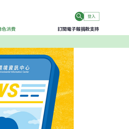
登入
綠色消費
訂閱電子報
捐款支持