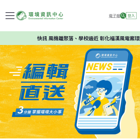
電子報
登入
快訊
風機離聚落、學校過近 彰化福漢風電案環