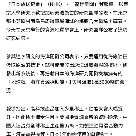
「日本放送協會」（NHK）、「產經新聞」等報導，以東
京大學研究所教授加藤泰浩為首的研究團隊發現，在東京
都小笠原村南鳥島周邊專屬海域的海底含大量稀土礦藏。
今天在東京舉行的資源地質學會上，研究團隊公布了這項
研究結果。
參與這次研究的海洋開發公司表示，只要運用從海底油田
汲取原油的技術，就可能開發出深海汲取海泥的技術，研
發出新系統後，再搭載日本的海洋研究開發機構擁有的
「地球號」海洋資源探勘船，1天可汲取1萬5000噸的海
泥。
報導指出，高科技產品加入少量稀土，性能就會大幅提
升，因此稀土備受注目。美國地質調查所的資料顯示，中
國大陸占有全球稀土生產量97%。如製造油電混合動力
車、液晶電視機等，日本1年約需使用3萬噸稀土。