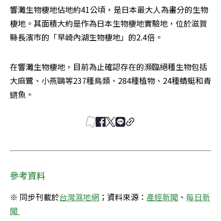
響灘生物棲地佔地約41公頃，是日本最大人為畫分的生物
棲地。其面積大約是作為日本生物棲地實驗地，位於滋賀
縣長濱市的「早崎內湖生物棲地」的2.4倍。
在響灘生物棲地，目前為止確認存在的瀕臨絕種生物包括
大麻鷺、小燕鷗等237種鳥類、284種植物、24種蜻蜓和青
鱂魚。
參考資料
※ 同步刊載於
台灣濕地網
；資料來源：
產經新聞
、
每日新
聞