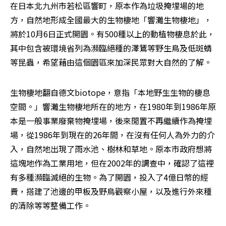
在日本北九州市若松區響町，原本作為垃圾掩埋場的地
方，自然地形成全國最大的生物棲地「響灘生物棲地」，
將於10月6日正式開園。有500種以上的動植物棲息於此，
其中包含被環境省列為瀕臨絕種的澤鵟等野生鳥及低斑蜻
等昆蟲，希望藉由這個園區來加深民眾對大自然的了解。
生物棲地翻自德文biotope，意指「本地野生生物的棲息
空間。」響灘生物棲地所在的地方，在1980年到1986年原
本是一般事業廢棄物掩埋場，後來閒置不再繼續作為掩埋
場，從1986年到現在的26年間，在沒有任何人為外力的介
入，自然地出現了雨水池、樹林和草地。原本市政府想將
這塊地作為工業用地，但在2002年的調查中，確認了這裡
有多種瀕臨滅絕的生物。為了開園，投入了4億日幣的經
費，搭建了池邊的甲板及野鳥觀察小屋，以及進行外來種
的清除等等整備工作。