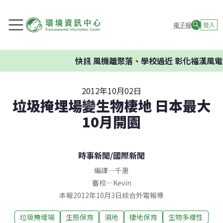
電子報
登入
快訊
風機離聚落、學校過近 彰化福漢風電
2012年10月02日
垃圾掩埋場變生物棲地 日本最大
10月開園
時事新聞
/
國際新聞
編譯
—
千惠
審校
—
Kevin
本報2012年10月3日綜合外電報導
垃圾掩埋場
生態保育
濕地
棲地保育
生物多樣性