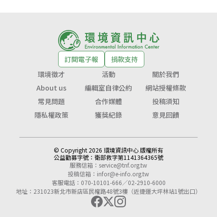
訂閱電子報
捐款支持
環境徵才
活動
關於我們
About us
編輯室自律公約
網站授權條款
常見問題
合作媒體
投稿須知
隱私權政策
獲獎紀錄
意見回饋
© Copyright 2026 環境資訊中心 版權所有
公益勸募字號：
衛部救字第1141364365號
服務信箱：
service@tnf.org.tw
投稿信箱：
infor@e-info.org.tw
客服電話：070-10101-666／02-2910-6000
地址：231023新北市新店區民權路48號3樓（近捷運大坪林站1號出口）