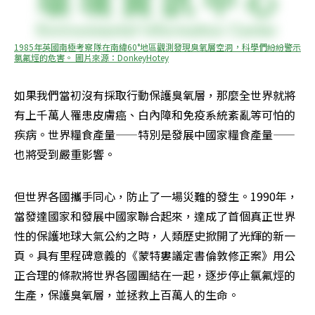
1985年英國南極考察隊在南緯60°地區觀測發現臭氧層空洞，科學們紛紛警示
氯氟烴的危害。 圖片來源：DonkeyHotey
如果我們當初沒有採取行動保護臭氧層，那麼全世界就將
有上千萬人罹患皮膚癌、白內障和免疫系統紊亂等可怕的
疾病。世界糧食產量——特別是發展中國家糧食產量——
也將受到嚴重影響。
但世界各國攜手同心，防止了一場災難的發生。1990年，
當發達國家和發展中國家聯合起來，達成了首個真正世界
性的保護地球大氣公約之時，人類歷史掀開了光輝的新一
頁。具有里程碑意義的《蒙特婁議定書倫敦修正案》用公
正合理的條款將世界各國團結在一起，逐步停止氯氟烴的
生產，保護臭氧層，並拯救上百萬人的生命。