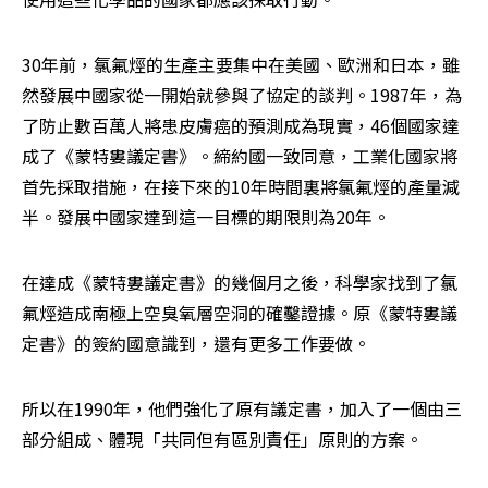
30年前，氯氟烴的生產主要集中在美國、歐洲和日本，雖
然發展中國家從一開始就參與了協定的談判。1987年，為
了防止數百萬人將患皮膚癌的預測成為現實，46個國家達
成了《蒙特婁議定書》。締約國一致同意，工業化國家將
首先採取措施，在接下來的10年時間裏將氯氟烴的產量減
半。發展中國家達到這一目標的期限則為20年。
在達成《蒙特婁議定書》的幾個月之後，科學家找到了氯
氟烴造成南極上空臭氧層空洞的確鑿證據。原《蒙特婁議
定書》的簽約國意識到，還有更多工作要做。
所以在1990年，他們強化了原有議定書，加入了一個由三
部分組成、體現「共同但有區別責任」原則的方案。