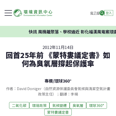
電子報
登入
快訊
風機離聚落、學校過近 彰化福漢風電案環委建
2012年11月14日
回首25年前 《蒙特婁議定書》如
何為臭氧層撐起保護傘
專欄
/
環球360°
作者：David Doniger（自然資源保護委員會氣候與清潔空氣計畫
政策主任）；翻譯：李楊
二氧化碳
環境政策
氣候變遷
臭氧層
環球360°
蒙特婁議定書