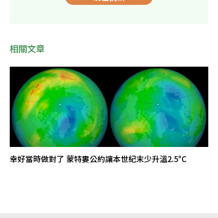
相關文章
幸好當時做對了 蒙特婁公約讓本世紀末少升溫2.5°C