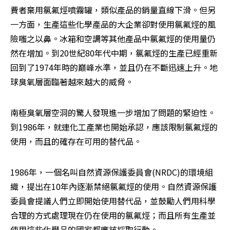
費者棄用氯氟烴噴霧罐，類似產品的銷量直線下滑。但另
一方面，生產這些化學產品的大企業卻對使用氯氟烴的風
險嗤之以鼻。冰箱和空調等其他產品中氯氟烴的使用量仍
然在增加。到20世紀80年代中期，氯氟烴的生產已經重新
回到了1974年時的巔峰水準，並且仍在不斷迅速上升。地
球臭氧層面臨著越來越大的威脅。
南極臭氧層空洞的驚人發現進一步增加了問題的緊迫性。
到1986年，就連化工產業也開始承認，應該限制氯氟烴的
使用，而且的確存在可用的替代品。
1986年，一個名叫自然資源保護委員會(NRDC)的環境組
織，提出在10年內逐漸禁絕氯氟烴的使用。自然資源保護
委員會提議人們立即開始使用替代品，並鼓勵人們用科學
合理的方式處理現在仍在使用的氯氟烴；而且所有生產並
使用這些化學品的國家都應該採取行動。