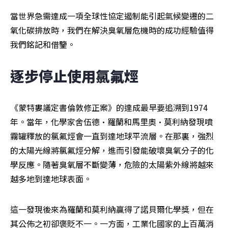
當世界急需達成一項全球性協定遏制能引起氣候變遷的二
氧化碳排放時，我們在解決臭氧層危機時的成功經驗值得
我們銘記和借鑒。
逐步停止使用氯氟烴
《蒙特婁議定書倫敦修正案》的達成最早要追溯到1974
年。當年，化學家舍伍德·羅蘭和馬里奧·莫利納發現噴
霧罐釋放的氯氟烴會一直到達地球平流層。在那裏，強烈
的太陽光線將氯氟烴分解，進而引發能破壞臭氧分子的化
學反應。隨著臭氧層不斷變薄，危險的太陽紫外線將越來
越多地到達地球表面。
這一發現後來為羅蘭和莫利納贏得了諾貝爾化學獎，但在
其公佈之初卻褒貶不一。一方面，工業化國家的上百萬消