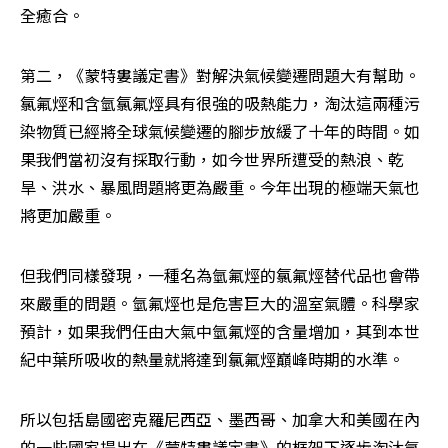
全癒合。
第二，《蒙特婁議定書》對解決氣候變遷問題大有幫助。
氯氟烴和含氫氯氟烴具有很強的吸熱能力，淘汰這兩種污
染物質已經將全球氣候變遷的腳步放緩了十年的時間。如
果我們當初沒有採取行動，如今世界所遭受的熱浪、乾
旱、洪水、暴風問題將更為嚴重。今年出現的極端天氣也
將更加嚴重。
但我們同樣發現，一種名為氫氟烴的氯氟烴替代品也會帶
來嚴重的問題。氫氟烴也是危害巨大的溫室氣體。科學家
預計，如果我們任由大氣中氫氟烴的含量增加，其到本世
紀中葉所吸收的熱量就將達到氯氟烴巔峰時期的水準。
所以包括島國密克羅尼西亞、墨西哥、加拿大和美國在內
的一些國家提出在《蒙特婁議定書》的框架下逐步淘汰氫