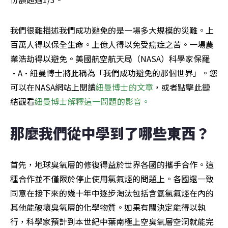
我們很難描述我們成功避免的是一場多大規模的災難。上
百萬人得以保全生命。上億人得以免受癌症之苦。一場農
業浩劫得以避免。美國航空航天局（NASA）科學家保羅
·A·紐曼博士將此稱為「我們成功避免的那個世界」。您
可以在NASA網站上閱讀
紐曼博士的文章
，或者點擊此鏈
結觀看
紐曼博士解釋這一問題的影音。
那麼我們從中學到了哪些東西？
首先，地球臭氧層的修復得益於世界各國的攜手合作。這
種合作並不僅限於停止使用氯氟烴的問題上。各國還一致
同意在接下來的幾十年中逐步淘汰包括含氫氯氟烴在內的
其他能破壞臭氧層的化學物質。如果有關決定能得以執
行，科學家預計到本世紀中葉南極上空臭氧層空洞就能完