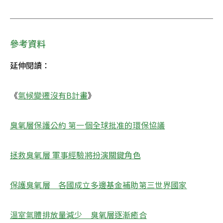
參考資料
延伸閱讀：
《
氣候變遷沒有B計畫
》
臭氧層保護公約 第一個全球批准的環保協議
拯救臭氧層 軍事經驗將扮演關鍵角色
保護臭氧層　各國成立多邊基金補助第三世界國家
溫室氣體排放量減少　臭氧層逐漸癒合