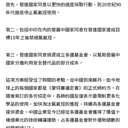
首先，發達國家同意以更快的速度採取行動，到20世紀90
年代徹底停止氯氟烴使用。
第二，包括中印在內的發展中國家同意在發達國家達成目
標10年之後禁絕氯氟烴。
第三，發達國家同意捐資成立多邊基金會，以幫助發展中
國家分擔利用安全替代品的部分成本。
這項方案經受住了時間的考驗。從中國到南蘇丹，如今地
球上的每個國家都是《蒙特婁議定書》的正式締約方。在
隨後簽訂的多份協定中，各締約國反復表示要限制更多化
學品的使用，加快淘汰氯氟烴的進程，持續為多邊基金會
提供資金。中國企業至今已經從多邊基金會獲得了價值十
幾億美元的技術轉讓援助，占多邊基金會對外援助總數的
份額超過1/3。