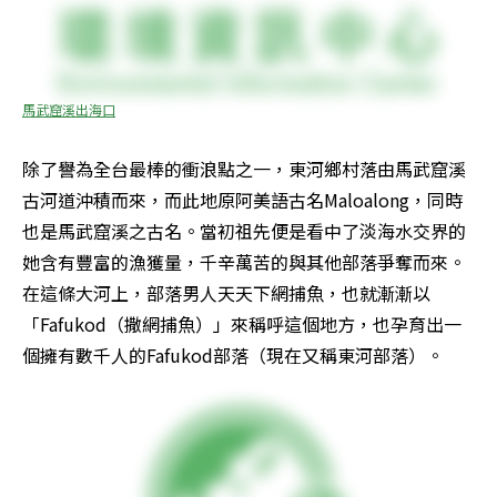
馬武窟溪出海口
除了譽為全台最棒的衝浪點之一，東河鄉村落由馬武窟溪
古河道沖積而來，而此地原阿美語古名Maloalong，同時
也是馬武窟溪之古名。當初祖先便是看中了淡海水交界的
她含有豐富的漁獲量，千辛萬苦的與其他部落爭奪而來。
在這條大河上，部落男人天天下網捕魚，也就漸漸以
「Fafukod（撒網捕魚）」來稱呼這個地方，也孕育出一
個擁有數千人的Fafukod部落（現在又稱東河部落）。