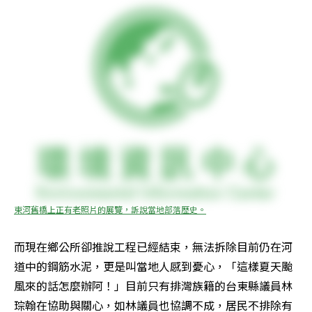
東河舊橋上正有老照片的展覽，訴說當地部落歷史。
而現在鄉公所卻推說工程已經結束，無法拆除目前仍在河
道中的鋼筋水泥，更是叫當地人感到憂心，「這樣夏天颱
風來的話怎麼辦阿！」目前只有排灣族籍的台東縣議員林
琮翰在協助與關心，如林議員也協調不成，居民不排除有