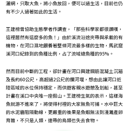
灑網，只取大魚，將小魚放回，便可以過生活，目前也仍
有不少人過著如此的生活。
王建榜曾協助生態學者作調查，「那些科學家都很讚嘆，
這裡居然有這麼多的魚！」由於溪流沿途夾帶與承載的有
機物，在河口濕地餵養著整條河流最多樣的生物，馬武窟
溪河口紀錄到的魚種比例，占了流域總魚種的95%。
然而目前中斷的工程，卻計畫在河口興建鋼筋混凝土沉箱
及長約60公尺，高超過2公尺的攔河堰，想由此讓河口近
陸區域的水位保持穩定，而供遊客親水遊憩及划船，甚至
計畫在溪口中央堆一座假山。王建榜生氣的表示，這樣海
魚就游不進來了，將使得村裡的大家無魚可捕。水中巨大
的水泥牆阻隔動線，更嚴重的後果是魚蝦無法到淺灘產卵
育雛，不只是人類，連帶的鳥類也失去食物。