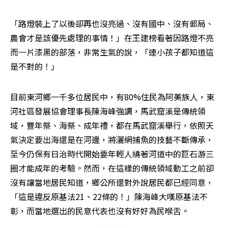
「路燈裝上了以後卻再也沒亮過、沒有國中、沒有郵局、
農會才是該優先處理的事情！」在王建榜看著因路燈不亮
而一片漆黑的部落，非常生氣的說，「連小孩子都知道這
是不對的！」
目前東河鄉一千多位居民中，有80%住民為阿美族人，東
河社區發展協會理事長陳海峰強調，馬武窟溪是傳統領
域，豐年祭、海祭、成年禮，都在馬武窟溪舉行，依照天
氣決定要出海還是在河邊，將灑網捕魚的技藝不斷傳承，
至今仍保有日治時代開始要年輕人繞著河道中的巨石游三
圈才能成年的考驗。然而，在這樣的傳統領域動工之前卻
沒有讓當地居民知道，鄉公所還對外說居民都已經同意，
「這是違反原基法21、22條的！」陳海峰大嘆原基法不
彰，而當地選出的民意代表也沒有好好為民喉舌。