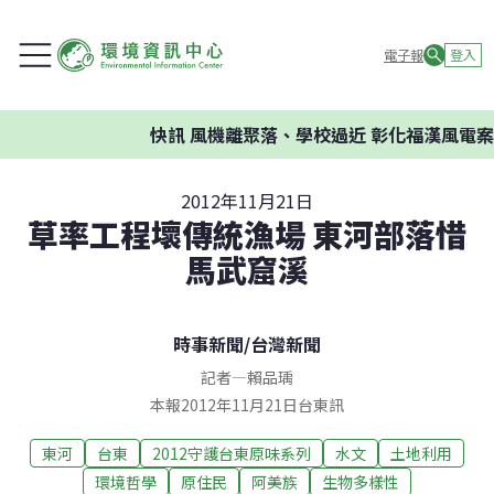
電子報
登入
快訊
風機離聚落、學校過近 彰化福漢風電案環委
2012年11月21日
草率工程壞傳統漁場 東河部落惜
馬武窟溪
時事新聞
/
台灣新聞
記者
—
賴品瑀
本報2012年11月21日台東訊
東河
台東
2012守護台東原味系列
水文
土地利用
環境哲學
原住民
阿美族
生物多樣性