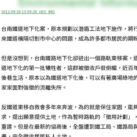
2012-09-30 13-59-20_nEO_IMG
台南鐵道地下化案，原本規劃以潛盾工法地下施作，將
來鐵道橫隔切割市中心的問題，成為許多都市居民的期
但是沒想到，台南鐵路地下化卻迸出一個路軌東移案，造
道地下化的第一批犧牲者，這群被徵收戶很倒楣，近百
後巷生活，原本以為鐵道地下化後，可以有著廣場綠地
家家面對強徵的流離失所。
反鐵道東移自救會多年來奔波，為的就是保住家園，能
求，提出願意提供土地，作為暫時路軌的「徵用計劃」
重建。但是在最新的協商後，全盤遭到鐵工局、鐵路局
畫，完全徵收居民私人土地。