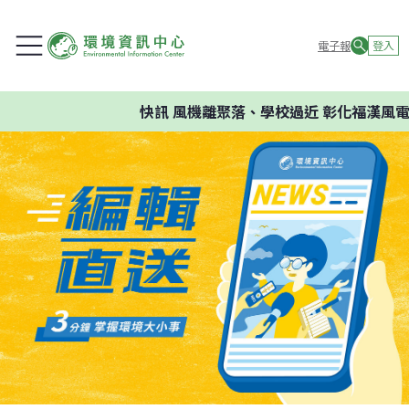
電子報
登入
快訊
風機離聚落、學校過近 彰化福漢風電