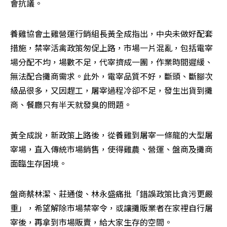
會抗議。
養雞協會土雞營運行銷組長黃全成指出，中央未做好配套
措施，禁宰活禽政策匆促上路，市場一片混亂，包括電宰
場分配不均，場數不足，代宰擠成一團，作業時間遲緩、
無法配合攤商需求。此外，電宰品質不好，斷頭、斷腳次
級品很多，又因趕工，屠宰過程冷卻不足，發生出貨到攤
商、餐廳只有半天就發臭的問題。
黃全成說，新政策上路後，從養雞到屠宰一條龍的大型屠
宰場，直入傳統市場銷售，使得雞農、營運、盤商及攤商
面臨生存困境。
盤商蔡林潔、莊通俊、林永盛痛批「錯誤政策比貪污更嚴
重」，希望解除市場禁宰令，或讓攤販業者在家裡自行屠
宰後，再拿到市場販賣，給大家生存的空間。