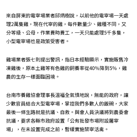
來自屏東的電宰場業者邱炳樹說，以前他的電宰場一天處
理2萬隻雞，現在代宰的雞，每件數量少、雞種不同，又
分等級、公母，作業費時費工，一天只能處理5千多隻，
小型電宰場也是政策受害者。
雞場業者張七則提出警訊，指日本經驗顯示，實施販售冷
凍雞後，原本土雞等有色雞的飼養率從40％降到5％，雞
農的生存一樣面臨困境。
台南市養雞協會理事長溫福全氣憤地說，無能的政府，讓
少數官員結合大型電宰場，掌控我們多數人的飯碗，大家
最後一條生路就是抗議、自救。與會人員決議將到農委會
抗議，要求各縣市政府設置「公有批發市場附設屠宰
場」，在未設置完成之前，暫緩實施禁宰活禽。