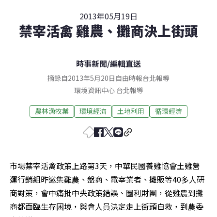
2013年05月19日
禁宰活禽 雞農、攤商決上街頭
時事新聞
/
編輯直送
摘錄自2013年5月20日自由時報台北報導
環境資訊中心
台北
報導
農林漁牧業
環境經濟
土地利用
循環經濟
市場禁宰活禽政策上路第3天，中華民國養雞協會土雞營
運行銷組昨邀集雞農、盤商、電宰業者、攤販等40多人研
商對策，會中痛批中央政策錯誤、圖利財團，從雞農到攤
商都面臨生存困境，與會人員決定走上街頭自救，到農委