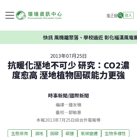
電子報
登入
快訊
風機離聚落、學校過近 彰化福漢風電案環
2013年07月25日
抗暖化溼地不可少 研究：CO2濃
度愈高 溼地植物固碳能力更強
時事新聞
/
國際新聞
編譯
—
鍾友珊
審校
—
鄒敏惠
本報2013年7月25日綜合外電報導
生態保育
濕地
固碳
碳匯
氣候變遷
生物多樣性