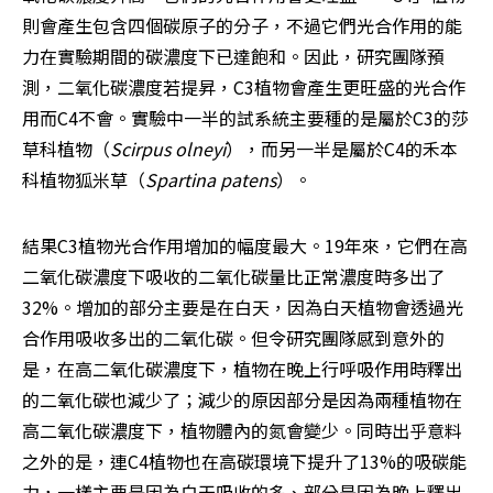
則會產生包含四個碳原子的分子，不過它們光合作用的能
力在實驗期間的碳濃度下已達飽和。因此，研究團隊預
測，二氧化碳濃度若提昇，C3植物會產生更旺盛的光合作
用而C4不會。實驗中一半的試系統主要種的是屬於C3的莎
草科植物（
Scirpus olneyi
），而另一半是屬於C4的禾本
科植物狐米草（
Spartina patens
）。
結果C3植物光合作用增加的幅度最大。19年來，它們在高
二氧化碳濃度下吸收的二氧化碳量比正常濃度時多出了
32%。增加的部分主要是在白天，因為白天植物會透過光
合作用吸收多出的二氧化碳。但令研究團隊感到意外的
是，在高二氧化碳濃度下，植物在晚上行呼吸作用時釋出
的二氧化碳也減少了；減少的原因部分是因為兩種植物在
高二氧化碳濃度下，植物體內的氮會變少。同時出乎意料
之外的是，連C4植物也在高碳環境下提升了13%的吸碳能
力，一樣主要是因為白天吸收的多、部分是因為晚上釋出