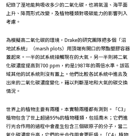
紀錄了溼地能夠吸收多少的二氧化碳，也將氣溫、海平面
上升、降雨形式改變，及植物種類對吸碳能力的影響列入
考慮。
為模擬高二氧化碳的環境，Drake的研究團隊把多個「沼
地試系統」（marsh plots）用頂端有開口的聚酯塑膠容器
蓋起來。一半的試系統接觸現在的大氣，另一半則將二氧
化碳濃度提高到700 ppm，約是1987年的兩倍水準。該區
域其他的試系統則沒有蓋上。他們比較各試系統中進去及
出來的二氧化碳濃度變化，藉以判斷溼地和大氣的碳交換
情況。
世界上的植物主要有兩種，本實驗兩種都有測到。「C3」
植物包含了世上超過95%的植物種類，包括喬木；它們進
行光合作用的過程中會產生包含三個碳原子的分子，當二
氧化碳濃度升高，它們的光合作用會更旺盛。「C4」植物