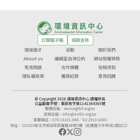
訂閱電子報
捐款支持
環境徵才
活動
關於我們
About us
編輯室自律公約
網站授權條款
常見問題
合作媒體
投稿須知
隱私權政策
獲獎紀錄
意見回饋
© Copyright 2026 環境資訊中心 版權所有
公益勸募字號：
衛部救字第1141364365號
服務信箱：
service@tnf.org.tw
投稿信箱：
infor@e-info.org.tw
客服電話：070-10101-666／02-2910-6000
地址：231023新北市新店區民權路48號3樓（近捷運大坪林站1號出口）