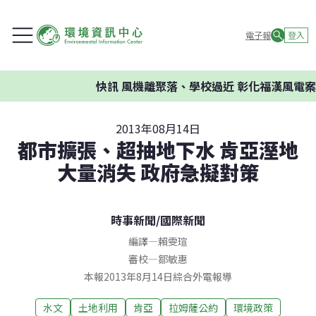
電子報
登入
快訊
風機離聚落、學校過近 彰化福漢風電案環
2013年08月14日
都市擴張、超抽地下水 肯亞溼地
大量消失 政府急擬對策
時事新聞
/
國際新聞
編譯
—
賴雯瑄
審校
—
鄒敏惠
本報2013年8月14日綜合外電報導
水文
土地利用
肯亞
拉姆薩公約
環境政策