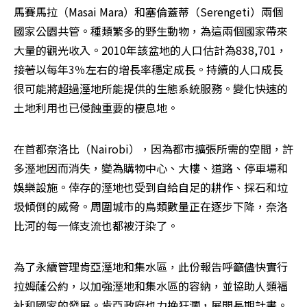
馬賽馬拉（Masai Mara）和塞倫蓋蒂（Serengeti）兩個
國家公園共管。種類繁多的野生動物，為這兩個國家帶來
大量的觀光收入。2010年該盆地的人口估計為838,701，
接著以每年3％左右的增長率穩定成長。持續的人口成長
很可能將超過溼地所能提供的生態系統服務。變化快速的
土地利用也已侵蝕重要的棲息地。
在首都奈洛比（Nairobi），因為都市擴張所需的空間，許
多溼地因而消失，變為購物中心、大樓、道路、停車場和
娛樂設施。倖存的溼地也受到自給自足的耕作、採石和垃
圾傾倒的威脅。周圍城市的鳥類數量正在逐步下降，奈洛
比河的每一條支流也都被汙染了。
為了永續管理肯亞溼地和集水區，此份報告呼籲儘快實行
拉姆薩公約，以加強溼地和集水區的容納，並協助人類福
祉和國家的發展。肯亞政府也力挽狂瀾，展開長期計畫。