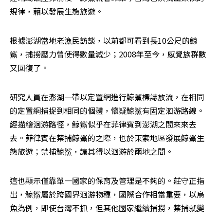
規律，藉以發展生態旅遊。
根據澎湖當地老漁民訪談，以前都可看到長10公尺的鯨
鯊，捕撈壓力曾使得數量減少；2008年至今，感覺族群數
又回復了。
研究人員在澎湖一帶以定置網進行鯨鯊標誌放流，在相同
的定置網捕捉到相同的個體，懷疑鯨鯊有固定洄游路線。
經描繪洄游路徑，鯨鯊似乎在菲律賓到澎湖之間來來去
去。菲律賓在禁捕鯨鯊的之際，也於東索地區發展鯨鯊生
態旅遊；禁捕鯨鯊，讓其得以洄游於兩地之間。
這也顯示僅靠單一國家的保育及管理是不夠的。莊守正指
出，鯨鯊屬於跨國界洄游物種，國際合作相當重要，以烏
魚為例，即使台灣不抓，但其他國家繼續捕撈，禁捕就變