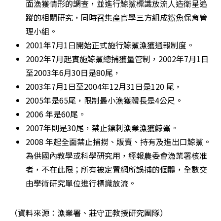
面漁獲情形的調查，並進行鯨鯊標識放流人造衛星追
蹤的相關研究，同時召集產官學三方組成鯊魚保育管
理小組。
2001年7月1日開始正式施行鯨鯊漁獲通報制度。
2002年7月起實施鯨鯊總捕獲量管制，2002年7月1日
至2003年6月30日是80尾，
2003年7月1日至2004年12月31日是120 尾，
2005年是65尾，限制最小漁獲體長是4公尺。
2006 年是60尾。
2007年則是30尾，禁止鏢刺漁業漁獲鯨鯊。
2008 年起全面禁止捕撈、販賣、持有及進出口鯨鯊。
為供國內教學或科學研究用，經報農委會漁業署核准
者，不在此限；所有被定置網所誤捕的個體，全數交
由學術研究單位進行標識放流。
（資料來源：漁業署、莊守正教授研究團隊）