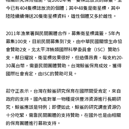
今已有404隻標誌放流的個體；其中48隻是衛星標，其中
陸陸續續傳送20隻衛星標資料，雄性個體又多於雌性。
2011年漁業署與民間團體合作，募集衛星標識籤，5年內
募集100支，目前民間募集到7支，由中華民國關懷生命協
會贊助2支，北太平洋鮪類國際科學委員會（ISC）贊助5
支。蔡日耀說，衛星標效果很好，但造價昂貴，每支約20-
30萬台幣，需要民間團體贊助。台灣鯨鯊保育成效，獲得
國際社會肯定，由ISC的贊助可見。
莊守正表示，台灣在鯨鯊研究保育在國際間受肯定，來自
政府的支持。國內能對單一物種提供豐沛資源進行長期研
究，鯨鯊應該是特例；即便如此，鯨鯊的研究調查資源仍
十分吃緊，需靠民間團體的支持贊助，在國外也是由相關
的保育團體進行募款支持。