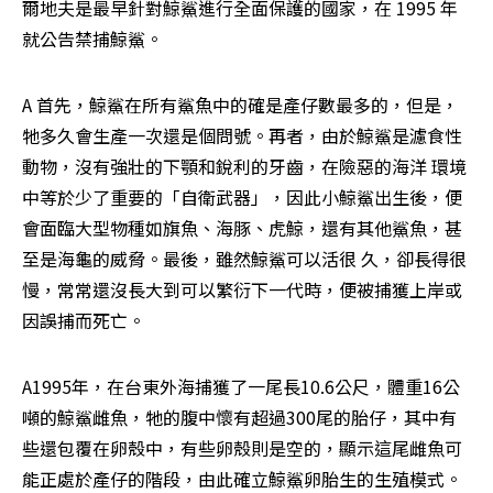
爾地夫是最早針對鯨鯊進行全面保護的國家，在 1995 年
就公告禁捕鯨鯊。
A 首先，鯨鯊在所有鯊魚中的確是產仔數最多的，但是，
牠多久會生產一次還是個問號。再者，由於鯨鯊是濾食性
動物，沒有強壯的下顎和銳利的牙齒，在險惡的海洋 環境
中等於少了重要的「自衛武器」，因此小鯨鯊出生後，便
會面臨大型物種如旗魚、海豚、虎鯨，還有其他鯊魚，甚
至是海龜的威脅。最後，雖然鯨鯊可以活很 久，卻長得很
慢，常常還沒長大到可以繁衍下一代時，便被捕獲上岸或
因誤捕而死亡。
A1995年，在台東外海捕獲了一尾長10.6公尺，體重16公
噸的鯨鯊雌魚，牠的腹中懷有超過300尾的胎仔，其中有
些還包覆在卵殼中，有些卵殼則是空的，顯示這尾雌魚可
能正處於產仔的階段，由此確立鯨鯊卵胎生的生殖模式。