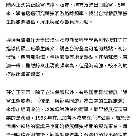
國內正式禁止鯨鯊捕撈、販賣、持有及進出口鯨鯊。5年
來，學者透過研究鯨鯊洄游路線頻率，找出台灣發展鯨鯊
生態旅遊熱點，屏東與澎湖最具潛力點。
透過台灣海洋大學環境生物與漁業科學學系副教授莊守正
指導的碩士班學生論文，調查台灣全島可能的熱點，初步
發現，西南部沿海，包括澎湖等地是熱點。宜蘭蘇澳、東
澳一帶，雖然鯨鯊出現的頻率高，但是海流強，較不利於
搭船出海賞鯨鯊。
莊守正表示，除了立法保護以外，有些國家嘗試發展「鯨
鯊生態旅遊」（像是「與鯨鯊同游」為主題的生態旅遊）
來增加經濟收益，以減低對漁業的衝擊。最早發展這項事
業的是澳洲，1993 年在尼加魯水域成立海洋公園，屬於澳
洲海外領地的聖誕島也開始發展鯨鯊相關的觀光事業，每
逢珊瑚礁產卵前後，鯨鯊就會聚集；台灣也須找出類似的