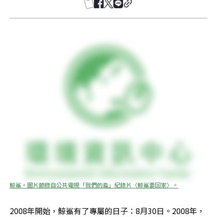
鯨鯊。圖片節錄自公共電視「我們的島」紀錄片〈鯨鯊要回家〉。
2008年開始，鯨鯊有了專屬的日子：8月30日。2008年，