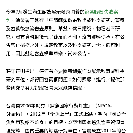
今年7月發生海生館為展示教育圈養的
鯨鯊野放失敗案
例
，漁業署正進行「申請鯨鯊做為教學或科學研究之蓄養
及蓄養後放流審查原則」草擬。蔡日耀說，物種若不研
究，沒有資料對後代子孫反而不利，沒有資料傳承，在公
告禁止捕撈之外，規定教育以及科學研究之需，仍可利
用，因此擬定審查標準草案，尚未公告。
莊守正則指出，任何有心要圈養鯨鯊作為展示教育或科學
研究單位，都得回答兩個問題：如何照顧？進行／提供那
些研究？努力說服社會大眾能夠信服。
台灣自2006年就有「鯊魚國家行動計畫」（NPOA-
Sharks），2012年「全魚上岸」正式上路，朝向「鯊魚全
魚利用及鰭不離身」的目標，為亞洲國家鯊魚漁業資源管
理先鋒。國內重要的鯨鯊研究單位，當屬成立2011年的台