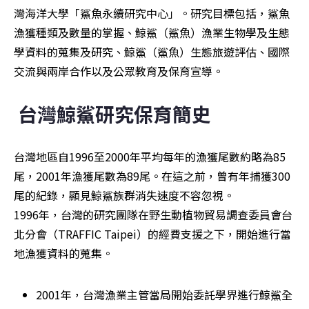
灣海洋大學「鯊魚永續研究中心」。研究目標包括，鯊魚
漁獲種類及數量的掌握、鯨鯊（鯊魚）漁業生物學及生態
學資料的蒐集及研究、鯨鯊（鯊魚）生態旅遊評估、國際
交流與兩岸合作以及公眾教育及保育宣導。
台灣鯨鯊研究保育簡史
台灣地區自1996至2000年平均每年的漁獲尾數約略為85
尾，2001年漁獲尾數為89尾。在這之前，曾有年捕獲300
尾的紀錄，顯見鯨鯊族群消失速度不容忽視。

1996年，台灣的研究團隊在野生動植物貿易調查委員會台
北分會（TRAFFIC Taipei）的經費支援之下，開始進行當
地漁獲資料的蒐集。
2001年，台灣漁業主管當局開始委託學界進行鯨鯊全