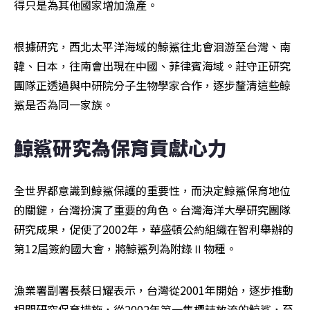
得只是為其他國家增加漁產。
根據研究，西北太平洋海域的鯨鯊往北會洄游至台灣、南
韓、日本，往南會出現在中國、菲律賓海域。莊守正研究
團隊正透過與中研院分子生物學家合作，逐步釐清這些鯨
鯊是否為同一家族。
鯨鯊研究為保育貢獻心力
全世界都意識到鯨鯊保護的重要性，而決定鯨鯊保育地位
的關鍵，台灣扮演了重要的角色。台灣海洋大學研究團隊
研究成果，促使了2002年，華盛頓公約組織在智利舉辦的
第12屆簽約國大會，將鯨鯊列為附錄Ⅱ物種。
漁業署副署長蔡日耀表示，台灣從2001年開始，逐步推動
相關研究保育措施，從2002年第一隻標誌放流的鯨鯊，至