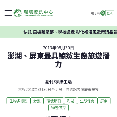
電子報
登入
快訊
風機離聚落、學校過近 彰化福漢風電案環委建議
2013年08月30日
澎湖、屏東最具鯨鯊生態旅遊潛
力
副刊
/
享綠生活
本報2013年8月30日台北訊，特約記者廖靜蕙報導
生物多樣性
鯨鯊
環境節日
澎湖
生態保育
屏東
物種保育