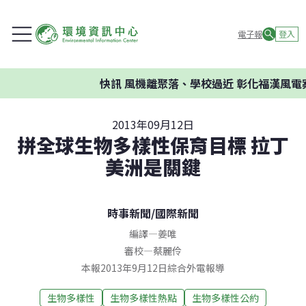
電子報
登入
快訊
風機離聚落、學校過近 彰化福漢風電案
2013年09月12日
拼全球生物多樣性保育目標 拉丁
美洲是關鍵
時事新聞
/
國際新聞
編譯
—
姜唯
審校
—
蔡麗伶
本報2013年9月12日綜合外電報導
生物多樣性
生物多樣性熱點
生物多樣性公約