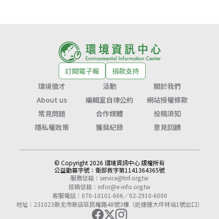
訂閱電子報
捐款支持
環境徵才
活動
關於我們
About us
編輯室自律公約
網站授權條款
常見問題
合作媒體
投稿須知
隱私權政策
獲獎紀錄
意見回饋
© Copyright 2026 環境資訊中心 版權所有
公益勸募字號：
衛部救字第1141364365號
服務信箱：
service@tnf.org.tw
投稿信箱：
infor@e-info.org.tw
客服電話：070-10101-666／02-2910-6000
地址：231023新北市新店區民權路48號3樓（近捷運大坪林站1號出口）