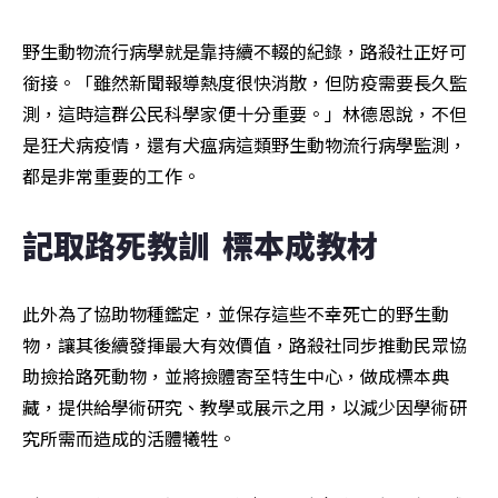
野生動物流行病學就是靠持續不輟的紀錄，路殺社正好可
銜接。「雖然新聞報導熱度很快消散，但防疫需要長久監
測，這時這群公民科學家便十分重要。」林德恩說，不但
是狂犬病疫情，還有犬瘟病這類野生動物流行病學監測，
都是非常重要的工作。
記取路死教訓  標本成教材
此外為了協助物種鑑定，並保存這些不幸死亡的野生動
物，讓其後續發揮最大有效價值，路殺社同步推動民眾協
助撿拾路死動物，並將撿體寄至特生中心，做成標本典
藏，提供給學術研究、教學或展示之用，以減少因學術研
究所需而造成的活體犧牲。