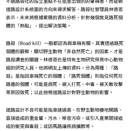
不過路殺社的成立重點不在追查出個別的肇禍者，而是朝
道路設計系統面的方向來尋求解答，路殺社管理員林德恩
表示，未來將根據累積的資料分析，針對幾個常見路死個
體的「熱點」，提出解決策略。
路殺（Road kill）一般都認為與車禍有關，其實透過路死
個體的觀察，關切野生動物「非自然死亡」的因素，才是
路殺調查的關鍵。林德恩也是特有生物研究保育中心動物
組的研究人員，他將網友上傳的資料，分為兩種：「路
殺」是指因車禍死亡的個體；「路死個體」則指任何死在
路邊的個體，可能是病死、被人打死、中毒、被天敵攻擊
等原因致死；以此檢視道路設計對野生動物的影響。
道路設計不良可能是指車速過高、在野生動物棲地開路、
直接造成的重金屬、污水、噪音污染，或引入產業間接造
成的衝突與毒殺；或因馬路讓疾病擴散等。