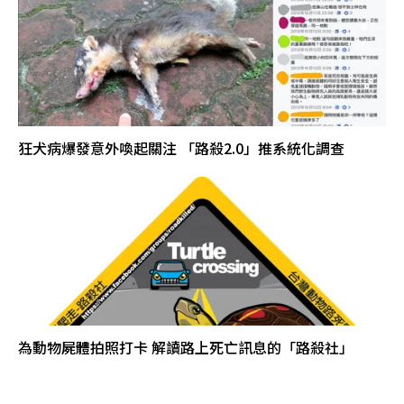
狂犬病爆發意外喚起關注 「路殺2.0」推系統化調查
為動物屍體拍照打卡 解讀路上死亡訊息的「路殺社」