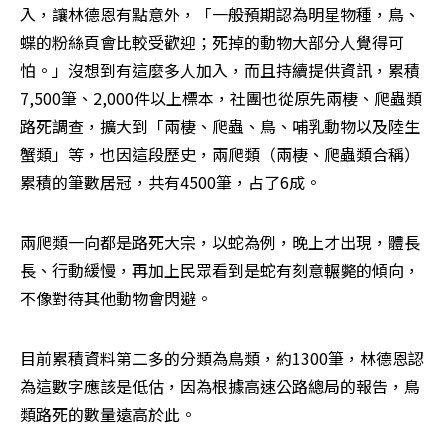
入，讓林德恩有點意外，「一般預期認為明星物種，鳥、
蝶的粉絲頁會比較受歡迎；死掉的動物大部分人覺得可
怕。」沒想到有這麼多人加入，而且持續提供資訊，累積
7,500筆、2,000件以上標本，社團也從原先兩棲、爬蟲類
路死調查，擴大到「兩棲、爬蟲、鳥、哺乳動物以及陸生
蟹類」等，也因這段歷史，兩爬類（兩棲、爬蟲類合稱）
累積的筆數居冠，共有4500筆，占了6成。
兩爬類一向都是路死大宗，以蛇為例，晚上才出現，體長
長、行動緩慢，再加上民眾看到是蛇有刻意輾斃的傾向，
不像對待其他動物會閃避。
目前累積資料第二多的分類為鳥類，約1300筆，林德恩認
為這數字應該是低估，因為根據高速公路總局的報告，鳥
類路死的數量遠高於此。