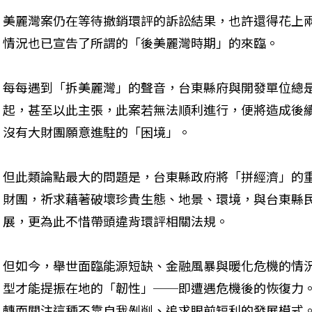
美麗灣案仍在等待撤銷環評的訴訟結果，也許還得花上
情況也已宣告了所謂的「後美麗灣時期」的來臨。
每每遇到「拆美麗灣」的聲音，台東縣府與開發單位總
起，甚至以此主張，此案若無法順利進行，便將造成後
沒有大財團願意進駐的「困境」。
但此類論點最大的問題是，台東縣政府將「拼經濟」的
財團，祈求藉著破壞珍貴生態、地景、環境，與台東縣
展，更為此不惜帶頭違背環評相關法規。
但如今，舉世面臨能源短缺、金融風暴與暖化危機的情
型才能提振在地的「韌性」──即遭遇危機後的恢復力
轉而關注這種不靠自我剝削、追求眼前短利的發展模式