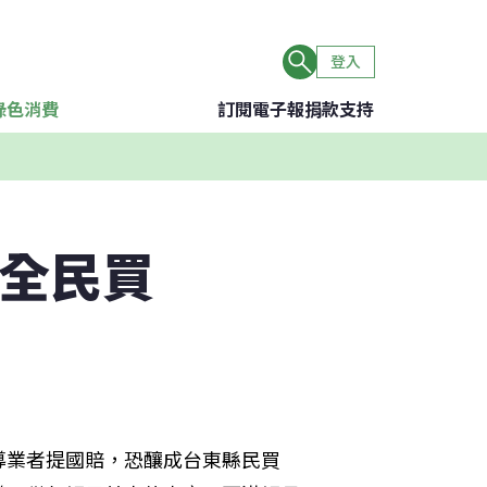
登入
綠色消費
訂閱電子報
捐款支持
東全民買
導業者提國賠，恐釀成台東縣民買