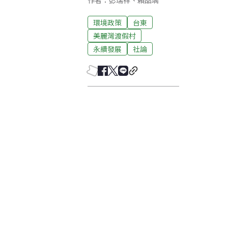
作者：彭瑞祥、賴品瑀
環境政策
台東
美麗灣渡假村
永續發展
社論