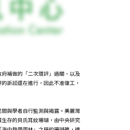
政府補做的「二次環評」過關、以及
評的訴訟還在進行，因此不准復工，
民間與學者自行監測與揭露。美麗灣
域生存的貝氏耳紋珊瑚，由中央研究
「海中熱帶雨林」之稱的珊瑚礁，連