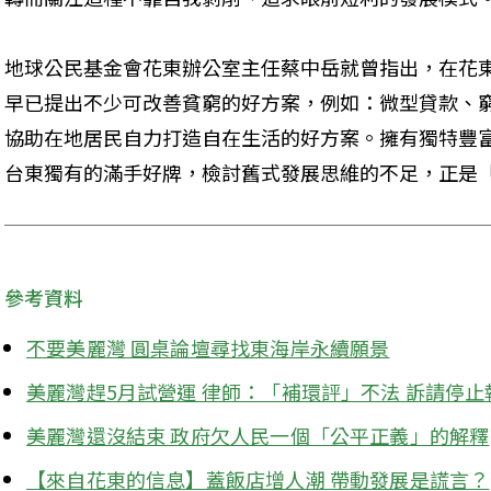
地球公民基金會花東辦公室主任蔡中岳就曾指出，在花
早已提出不少可改善貧窮的好方案，例如：微型貸款、
協助在地居民自力打造自在生活的好方案。擁有獨特豐
台東獨有的滿手好牌，檢討舊式發展思維的不足，正是
參考資料
不要美麗灣 圓桌論壇尋找東海岸永續願景
美麗灣趕5月試營運 律師：「補環評」不法 訴請停
美麗灣還沒結束 政府欠人民一個「公平正義」的解釋
【來自花東的信息】蓋飯店增人潮 帶動發展是謊言？