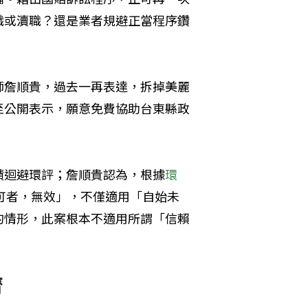
職或瀆職？還是業者規避正當程序鑽
師詹順貴，過去一再表達，拆掉美麗
至公開表示，願意免費協助台東縣政
積迴避環評；詹順貴認為，根據
環
可者，無效」，不僅適用「自始未
的情形，此案根本不適用所謂「信賴
濟