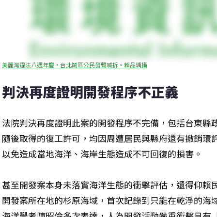
美麗灣違法八週年慶，台北鬧區公民發聲喊拆。賴品瑀攝
判決再度證明開發程序不正義
法院判決再度證明此案的開發程序不完備，包括台東縣
隨後取得的復工許可，均因周遭居民與縣府還有撤銷環
以免造成當地海洋、海岸生態造成不可回復的損害。
甚至開發案本身未落實海洋生態的衝擊評估，還得仰賴
開發案所在地的杉原海域，首次記錄到只能在乾淨的海
海洋學者陳昭倫多次表達，人為開發活動嚴重衝擊具有