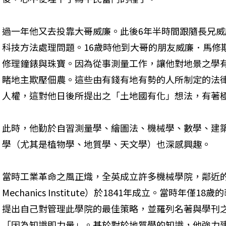
過一年他又去投靠大哥威廉。此後6年半時間跟隨長兄
科技方法處理問題。16歲時他到大哥的朋友威廉．馬修斯（Wil
修理鐘錶與珠寶。因為從事測量工作，讓他對地景之學
睹地主欺壓佃農。這些由有錢有地有勢的人所制定的法
人權，這對他日後所提出之「土地國有化」想法，有著
此時，他勤於自習測量學、繪圖法、機械學、數學、建
學（尤其是植物學、地質學、天文學）也深感興趣。
當時工業革命之風正熾，全英成立許多機械學院，鄰近的京斯頓機
Mechanics Institute）於1841年成立。當時年
提出自己對管理此學院的最佳策略，並羅列名著與學刊
「因為知識即力量」。基於對於地質學的知識，他強力