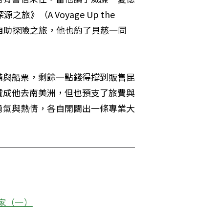
探源之旅》（A Voyage Up the 
美洲作自助探險之旅，他也約了貝慈一同
備與船票，剩餘一點錢得撐到販售昆
贊成他去南美洲，但也預支了旅費與
勇氣與熱情，各自開闢出一條專業大
家（一）