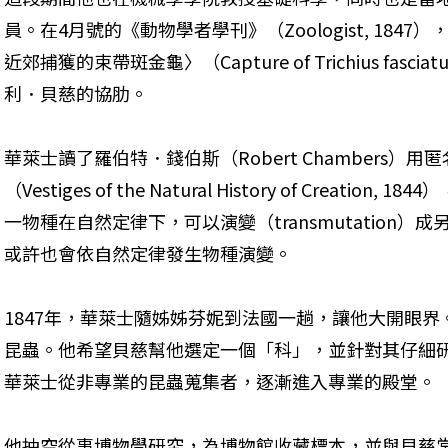
員。在4月號的《動物學者學刊》（Zoologist, 18
近郊捕獲的束帶斑金龜〉（Capture of Trichius fascia
利．貝慈的協肋。
華萊士讀了羅伯特．錢伯斯（Robert Chambers）
（Vestiges of the Natural History of Creat
一物種在自然定律下，可以演變（transmutation
或許也會依自然定律發生物種演變。
1847年，華萊士隨姊姊芬妮到法國一趟，讓他大開眼
昆蟲。他希望貝慈幫他選定一個「科」，並針對其仔細
華萊士從非專業的昆蟲蒐集者，逐漸進入專業的殿堂。
他抽空從事博物學研究，為博物館收藏標本，並與貝慈