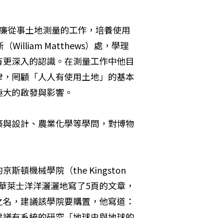
威廉從事土地測量的工作，培養使用
liam Matthews）處，學理
有更深入的認識。在測量工作中他目
律，罔顧「人人有使用土地」的基本
極大的啟發與影響。
築與設計、農業化學等學問，對博物
械學院（the Kingston 
僅18歲的華萊士洋洋灑灑地寫了5頁的文章，
之名，建議該學院要購置，他寫道：
建議有系統的研究「地球史與地球的