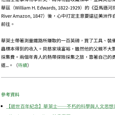
華茲（William H. Edwards, 1822-1929）的《亞馬遜河
River Amazon, 1847）後，心中打定主意要遠征
前往。
華萊士帶著測量鐵路所賺取的一百英磅，買了工具、裝
蟲標本得到的收入。貝慈家境富裕，雖然他的父親不大
採集費。兩個年青人的熱帶探險採集之旅，靠著自己的
道...。（
待續
）
參考資料
【逝世百年紀念】華萊士──不朽的科學與人文思想