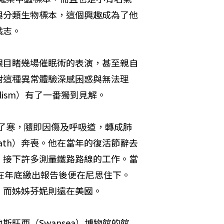
與分類生物標本，這個興趣成為了他
職志。
眼目睹幾場催眠術的表演，甚至親自
對這種異常體驗深感困惑與無法理
lism）有了一番獨到見解。
受了寒，隨即因傷及呼吸道，轉成肺
ath）奔喪。他在當年的復活節辭去
，接下許多測量鐵路路線的工作。當
他在年底繳出報告後便在尼思住下。
，而姊姊芬妮則遠在美國。
旺西（Swansea）博物館的館