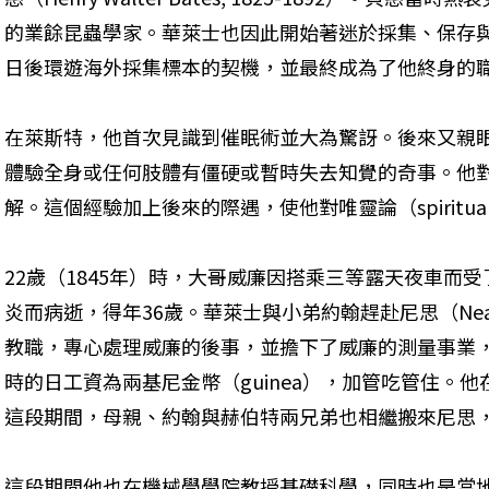
的業餘昆蟲學家。華萊士也因此開始著迷於採集、保存
日後環遊海外採集標本的契機，並最終成為了他終身的
在萊斯特，他首次見識到催眠術並大為驚訝。後來又親
體驗全身或任何肢體有僵硬或暫時失去知覺的奇事。他
解。這個經驗加上後來的際遇，使他對唯靈論（spiritua
22歲（1845年）時，大哥威廉因搭乘三等露天夜車而
炎而病逝，得年36歲。華萊士與小弟約翰趕赴尼思（Ne
教職，專心處理威廉的後事，並擔下了威廉的測量事業
時的日工資為兩基尼金幣（guinea），加管吃管住。
這段期間，母親、約翰與赫伯特兩兄弟也相繼搬來尼思
這段期間他也在機械學學院教授基礎科學，同時也是當地斯