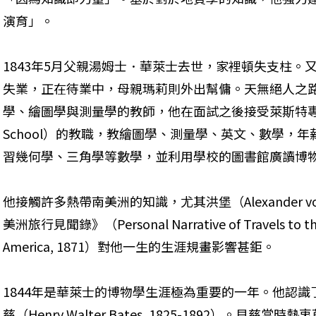
演育」。
1843年5月父親湯姆士．華萊士去世，家裡頓失支柱。
失業，正在待業中，母親瑪莉則外出幫傭。天無絕人之
學、繪圖學與測量學的教師，他在面試之後接受萊斯特專科學校（Lei
School）的教職，教繪圖學、測量學、英文、數學，年
習幾何學、三角學等數學，並利用學校的圖書館廣讀博
他接觸許多熱帶南美洲的知識，尤其洪堡（Alexander von H
美洲旅行見聞錄》（Personal Narrative of Travels to the E
America, 1871）對他一生的生涯規畫影響甚鉅。
1844年是華萊士的博物學生涯極為重要的一年。他認
慈（Henry Walter Bates, 1825-1892）。