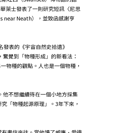
47），華萊士發表了一則研究短訊〈尼思
tus near Neath），並致函感謝亨
用匿名發表的《宇宙自然史拾遺》
ion, 1844），驚覺到「物種形成」的新看法：
）成另一物種的觀點。人也是一個物種，
界。他不想繼續待在一個小地方採集
研究「物種起源原理」。3年下來，
常有書信來往。當他讀了威廉．愛德