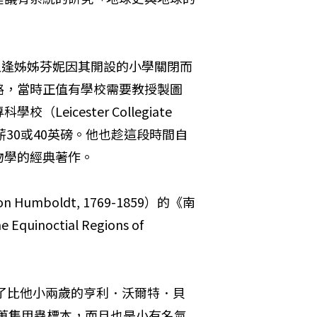
又逢姊姊芬妮因其開設的小學關閉而
路，當時正值有學校需要教授製圖
cester Collegiate 
薪30或40英磅。他也趁這段時間自
物學的經典著作。
umboldt, 1769-1859）的《南
quinoctial Regions of 
識了比他小兩歲的亨利．沃爾特．貝
貝慈當時熱衷蒐集甲蟲標本，而且也是小有名氣