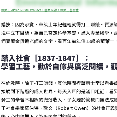
華萊士 Alfred Russel Wallace。圖片來源：華萊士基金會
編按：因為家貧，華萊士年紀輕輕就得打工賺錢。資源
境中立下目標，為自己奠定科學基礎，進入專業殿堂，
們隨著金恆鑣老師的文字，看百年前年僅13歲的華萊士
踏入社會［1837-1847］：

學習工藝，勤於自修與廣泛閱讀，
在倫敦時，除了打工賺錢，其他時間裡華萊士常以看書
接觸到下階層的成人世界。每天入耳的是滿口粗話，看
勞工的辛苦不相襯的微薄收入、子女疏於管教而無法成
了社會學家羅伯特．歐文（Robert Owen）的社會
後，心中便埋下了為平民奮鬥的種子。