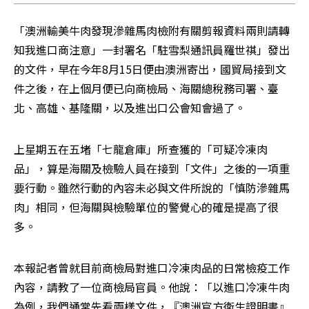
「澳洲輸美牛肉發現滲雜馬肉檢附有關剪報資料兩則請轉
知我進口商注意」一封署名「駐雪梨通訊員羅世祺」發出
的文件，早在今年8月15日便由澳洲寄出，國貿局接到文
件之後，在上個月便已向商檢局、海關總稅務司署、臺
北、高雄、基隆關，以及進出口公會知會過了。
上星期五在五堵「七龍倉庫」所查獲的「可疑冷凍肉
品」，算是海關及檢驗人員在接到「文件」之後的一項重
要行動。雖然行動的內容未必與文件所說的「慎防滲雜馬
肉」相同，但海關與檢驗單位的警覺心的確是提高了很
多。
本報記者曾就目前商檢局對進口冷凍肉品的日常檢疫工作
內容，請教了一位商檢局官員。他說：「以進口冷凍牛肉
為例，我們通常先看兩樣文件，『澳洲官方衛生證明書』