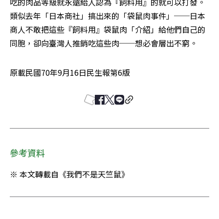
吃的肉品等級就永遠給人認為『飼料用』的就可以打發。
類似去年「日本商社」搞出來的「袋鼠肉事件」──日本
商人不敢把這些『飼料用』袋鼠肉「介紹」給他們自己的
同胞，卻向臺灣人推銷吃這些肉──想必會層出不窮。
原載民國70年9月16日民生報第6版
參考資料
※ 本文轉載自《我們不是天竺鼠》