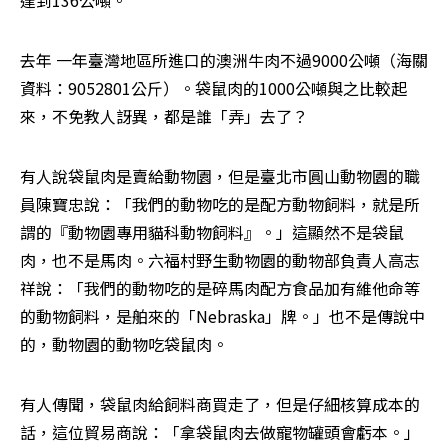
達到136公噸。
去年 一年臺灣地區所進口的澳洲牛肉不過9000公噸（海關
資料：9052801公斤）。袋鼠肉的1000公噸與之比較起
來，不免教人訝異，都是誰「弄」去了？
有人說袋鼠肉是賣給動物園，但是臺北市圓山動物園的職
員陳寶忠說：「我們的動物吃的是配方動物飼料，就是所
謂的『動物園專用貓科動物飼料』。」這顯然不是袋鼠
肉，也不是馬肉。六福村野生動物園的動物部負責人高志
祥說：「我們的動物吃的是碎馬肉配方食品加有維他命等
的動物飼料，是舶來的「Nebraska」牌。」也不是傳說中
的，動物園的動物吃袋鼠肉。
有人傳聞，袋鼠肉給飼料商買走了，但是仔細核算成本的
話，這位貿易商說：「拿袋鼠肉去做寵物罐頭會虧本。」