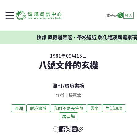
電子報
登入
快訊
風機離聚落、學校過近 彰化福漢風電案環委
1981年09月15日
八號文件的玄機
副刊
/
環境書摘
作者：楊憲宏
澳洲
環境書摘
我們不是天竺鼠
袋鼠
生活環境
屠宰場