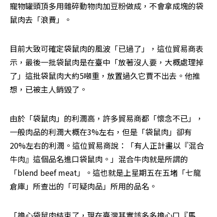
寵物罐頭頂多用雜碎動物肉加豆粉做成，不會拿成塊的袋
鼠肉去「浪費」。
目前大致可確定袋鼠肉的風波「已過了」，這位貿易商表
示，最後一批袋鼠肉是在臺中「放著沒人要，大概處理掉
了」這批袋鼠肉大約5噸重，放置過久它賈不出去。他推
想，已被主人銷毀了。
由於「袋鼠肉」的利潤高，許多貿易商都「懷念不已」，
一般肉品的利潤大概在3%左右，但是「袋鼠肉」卻有
20%左右的利潤。這位貿易商說：「有人正計畫以『混合
牛肉』這個品名進口袋鼠肉。」混合牛肉就是所謂的
「blend beef meat」。這也就是上星期五在五堵「七龍
倉庫」所查出的「可疑肉品」所用的品名。
「擔心袋鼠肉結束了，現在臺灣其實該多多擔心口『馬