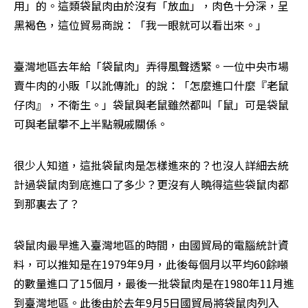
用」的。這類袋鼠肉由於沒有「放血」，肉色十分深，呈
黑褐色，這位貿易商說：「我一眼就可以看出來。」
臺灣地區去年給「袋鼠肉」弄得風聲透緊。一位中央市場
賣牛肉的小販「以訛傳訛」的說：「怎麼進口什麼『老鼠
仔肉』，不衛生。」袋鼠與老鼠雖然都叫「鼠」可是袋鼠
可與老鼠攀不上半點親戚關係。
很少人知道，這批袋鼠肉是怎樣進來的？也沒人詳細去統
計過袋鼠肉到底進口了多少？更沒有人曉得這些袋鼠肉都
到那裏去了？
袋鼠肉最早進入臺灣地區的時間，由國貿局的電腦統計資
料，可以推知是在1979年9月，此後每個月以平均60餘噸
的數量進口了15個月，最後一批袋鼠肉是在1980年11月進
到臺灣地區。此後由於去年9月5日國貿局將袋鼠肉列入