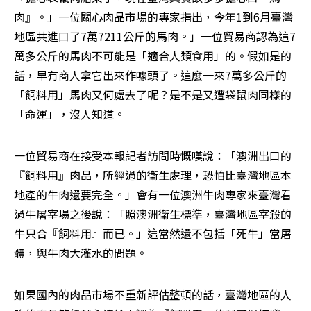
肉』。」一位關心肉品市場的專家指出，今年1到6月臺灣
地區共進口了7萬7211公斤的馬肉。」一位貿易商認為這7
萬多公斤的馬肉不可能是「適合人類食用」的。假如是的
話，早有商人拿它出來作噱頭了。這麼一來7萬多公斤的
「飼料用」馬肉又何處去了呢？是不是又遭袋鼠肉同樣的
「命運」，沒人知道。
一位貿易商在接受本報記者訪問時慨嘆說：「澳洲出口的
『飼料用』肉品，所經過的衛生處理，恐怕比臺灣地區本
地產的牛肉還要完全。」會有一位澳洲牛肉專家來臺灣看
過牛屠宰場之後說：「照澳洲衛生標準，臺灣地區宰殺的
牛只合『飼料用』而已。」這當然還不包括「死牛」當屠
體，與牛肉大灌水的問題。
如果國內的肉品市場不重新評估整頓的話，臺灣地區的人