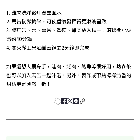
1. 雞肉洗淨後川燙去血水

2. 馬告稍微搗碎，可使香氣發揮得更淋漓盡致

3. 將馬告、水、薑片、香菇、雞肉放入鍋中，滾後關小火
燉約40分鐘

4. 關火撒上米酒並蓋鍋悶2分鐘即完成
如果還想大展身手，滷肉、烤肉、蒸魚等很好用，熱麥茶
也可以加入馬告一起沖泡，另外，製作成帶點檸檬清香的
甜點更是煥然一新！