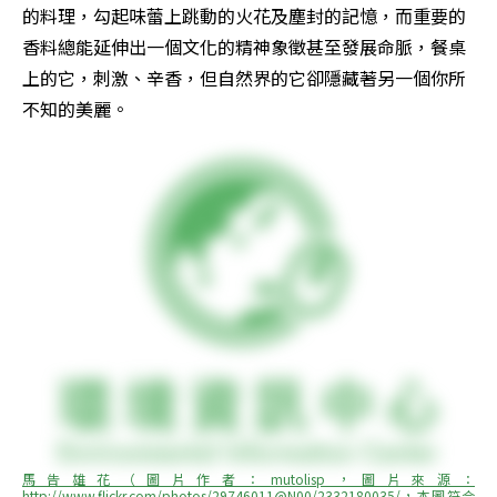
的料理，勾起味蕾上跳動的火花及塵封的記憶，而重要的
香料總能延伸出一個文化的精神象徵甚至發展命脈，餐桌
上的它，刺激、辛香，但自然界的它卻隱藏著另一個你所
不知的美麗。
馬告雄花（圖片作者：mutolisp，圖片來源：
http://www.flickr.com/photos/29746011@N00/2332180035/，本圖符合