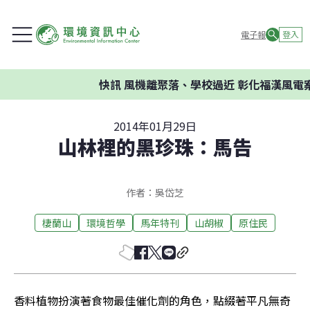
電子報
登入
快訊
風機離聚落、學校過近 彰化福漢風電案環
2014年01月29日
山林裡的黑珍珠：馬告
作者：吳岱芝
棲蘭山
環境哲學
馬年特刊
山胡椒
原住民
香料植物扮演著食物最佳催化劑的角色，點綴著平凡無奇