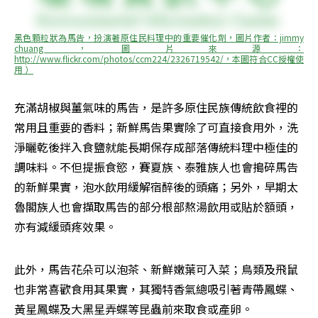
黑色顆粒狀為馬告，扮演著原住民料理中的重要催化劑，圖片作者：jimmy 
chuang，圖片來源：
http://www.flickr.com/photos/ccm224/2326719542/，本圖符合CC授權使
用 ）
充滿胡椒與薑氣味的馬告，是許多原住民族傳統飲食裡的
常用且重要的香料；新鮮馬告果實除了可直接食用外，洗
淨曬乾後拌入食鹽就能長期保存成部落傳統料理中極佳的
調味料。不但提振食慾，賽夏族、泰雅族人也會搗碎馬告
的新鮮果實，泡水飲用緩解宿醉後的頭痛；另外，早期太
魯閣族人也會擷取馬告的部分根部熬湯飲用或貼於額頭，
亦有減緩頭疼效果。
此外，馬告花朵可以泡茶、新鮮嫩葉可入菜；鳥類及飛鼠
也非常喜歡食用其果實，其獨特香氣總吸引著青帶鳳蝶、
黃星鳳蝶及大黑星弄蝶等昆蟲前來取食或產卵。