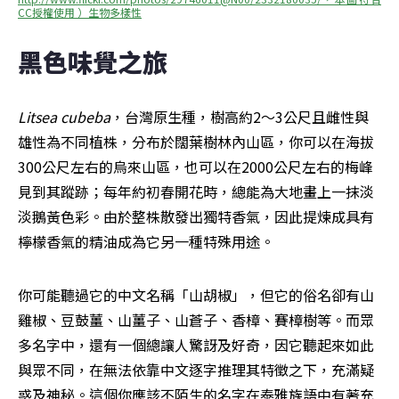
CC授權使用 ）生物多樣性
黑色味覺之旅
Litsea cubeba
，台灣原生種，樹高約2～3公尺且雌性與
雄性為不同植株，分布於闊葉樹林內山區，你可以在海拔
300公尺左右的烏來山區，也可以在2000公尺左右的梅峰
見到其蹤跡；每年約初春開花時，總能為大地畫上一抹淡
淡鵝黃色彩。由於整株散發出獨特香氣，因此提煉成具有
檸檬香氣的精油成為它另一種特殊用途。
你可能聽過它的中文名稱「山胡椒」，但它的俗名卻有山
雞椒、豆鼓薑、山薑子、山蒼子、香樟、賽樟樹等。而眾
多名字中，還有一個總讓人驚訝及好奇，因它聽起來如此
與眾不同，在無法依靠中文逐字推理其特徵之下，充滿疑
惑及神秘。這個你應該不陌生的名字在泰雅族語中有著充