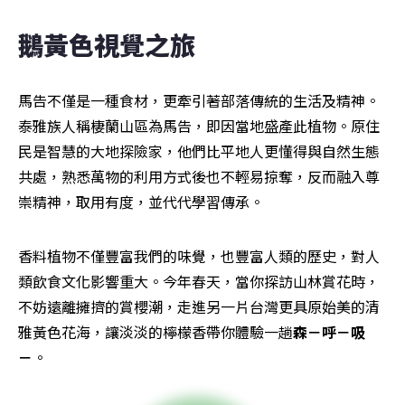
鵝黃色視覺之旅
馬告不僅是一種食材，更牽引著部落傳統的生活及精神。
泰雅族人稱棲蘭山區為馬告，即因當地盛產此植物。原住
民是智慧的大地探險家，他們比平地人更懂得與自然生態
共處，熟悉萬物的利用方式後也不輕易掠奪，反而融入尊
崇精神，取用有度，並代代學習傳承。
香料植物不僅豐富我們的味覺，也豐富人類的歷史，對人
類飲食文化影響重大。今年春天，當你探訪山林賞花時，
不妨遠離擁擠的賞櫻潮，走進另一片台灣更具原始美的清
雅黃色花海，讓淡淡的檸檬香帶你體驗一趟
森－呼－吸
－
。