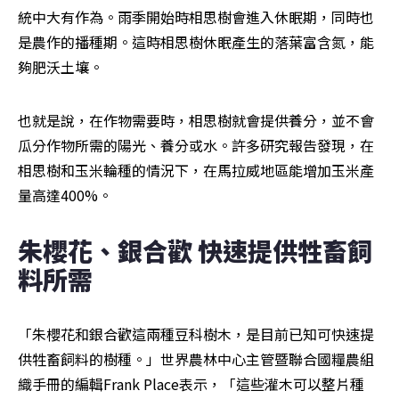
統中大有作為。雨季開始時相思樹會進入休眠期，同時也
是農作的播種期。這時相思樹休眠產生的落葉富含氮，能
夠肥沃土壤。
也就是說，在作物需要時，相思樹就會提供養分，並不會
瓜分作物所需的陽光、養分或水。許多研究報告發現，在
相思樹和玉米輪種的情況下，在馬拉威地區能增加玉米產
量高達400%。
朱櫻花、銀合歡 快速提供牲畜飼
料所需
「朱櫻花和銀合歡這兩種豆科樹木，是目前已知可快速提
供牲畜飼料的樹種。」世界農林中心主管暨聯合國糧農組
織手冊的編輯Frank Place表示，「這些灌木可以整片種