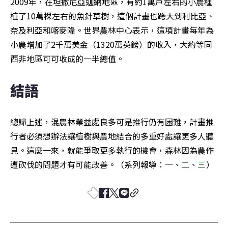
2009年，在坦撒尼亞迦納地區，有約1萬戶左右的小農種
植了10萬棵左右的魚針草樹，這個計畫也跨大到利比亞、
奈及利亞和喀麥隆。世界農林中心表示，這項計畫每年為
小農增加了2千萬美金（1320萬英鎊）的收入，大約等同
西非地區可可收成的一半總值。
結語
總歸上述，混農林業益處良多可是推行仍有困難，計畫推
行者必須想辦法讓植樹與農地結合的多重好處讓更多人聽
見。這麼一來，就能爭取更多執行的機會，森林因為農作
遭砍伐的問題才有可能改善。（系列報導：
一
、
二
、
三
）