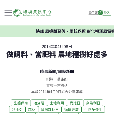
電子報
登入
快訊
風機離聚落、學校過近 彰化福漢風電案
2014年04月08日
做飼料、當肥料 農地種樹好處多
時事新聞
/
國際新聞
編譯
—
翁雅如
審校
—
古國廷
本報2014年4月9日綜合外電報導
生態保育
喀麥隆
土地利用
尚比亞
奈及利亞
利比亞
森林
國際森林日
循環經濟
生物多樣性